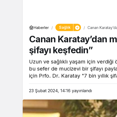
Yaşam
Sağlık
Haberler
Canan Karatay’dan
Tam ölçüs
Canan Karatay’dan muc
pastaneye t
Şekerpare t
şifayı keşfedin”
Uzun ve sağlıklı yaşam için verdiği 
bu sefer de mucizevi bir şifayı paylaş
için Prfo. Dr. Karatay "7 bin yıllık ş
23 Şubat 2024, 14:16
yayınlandı