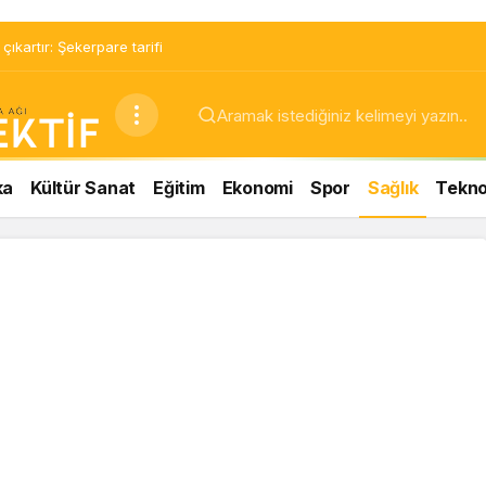
ıkartır: Şekerpare tarifi
ka
Kültür Sanat
Eğitim
Ekonomi
Spor
Sağlık
Teknol