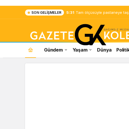
5:31
Tam ölçüsüyle pastaneye taş ç
SON GELIŞMELER
Gündem
Yaşam
Dünya
Politi