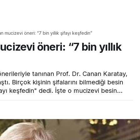
Yaşam
Çayın yanına çok
 mucizevi öneri: “7 bin yıllık şifayı keşfedin”
üyle
yakışacak bir mucize:
izevi öneri: “7 bin yıllık
aş çıkartır:
Brownie tadında ıslak
arifi
kurabiye tarifi…
önerileriyle tanınan Prof. Dr. Canan Karatay,
tı. Birçok kişinin şifalarını bilmediği besin
ifayı keşfedin" dedi. İşte o mucizevi besin...