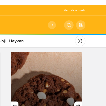
Veri alınamadı!
oji
Hayvan
Mod
değiştir
Gündüz Modu
Gündüz modunu seçin.
Gece Modu
Gece modunu seçin.