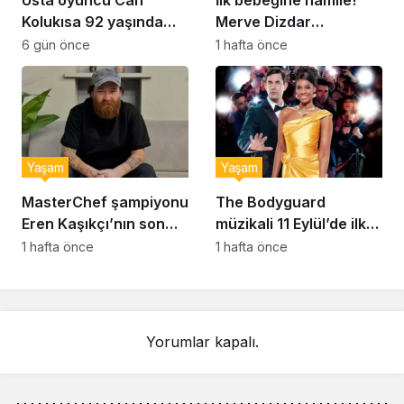
Usta oyuncu Can
İlk bebeğine hamile!
Kolukısa 92 yaşında
Merve Dizdar
hayatını kaybetti
sessizliğini bozdu: ‘İsim
6 gün önce
1 hafta önce
bulmak çok zor’
Yaşam
Yaşam
MasterChef şampiyonu
The Bodyguard
Eren Kaşıkçı’nın son
müzikali 11 Eylül’de ilk
anlarındaki kahreden
kez Türkiye’de
1 hafta önce
1 hafta önce
detay ortaya çıktı
sahnelenecek
Yorumlar kapalı.