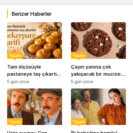
Benzer Haberler
Yaşam
Yaşam
Tam ölçüsüyle
Çayın yanına çok
pastaneye taş çıkartır:
yakışacak bir mucize:
Şekerpare tarifi
Brownie tadında ıslak
5 gün önce
5 gün önce
kurabiye tarifi…
Yaşam
Yaşam