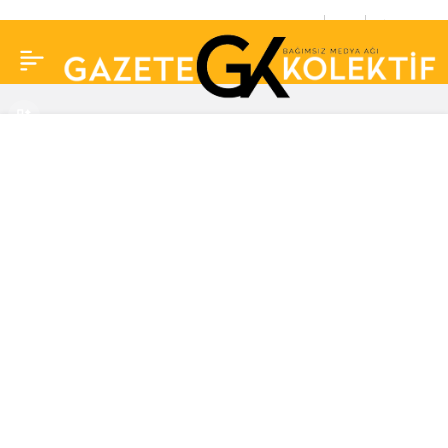
Müfit Can Saçıntı’nın
0
Paylaş
gösterisi iptal edildi:
‘Belediye başkanımız
paylaşımlarınızı görmüş’