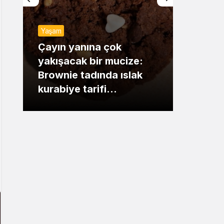
Sistem Modu
Yaşam
Sistem modunu seçin.
Gündem
Çayın yanına çok
yakışacak bir mucize:
Mansur
Brownie tadında ıslak
dikkat
kurabiye tarifi…
çıkışı