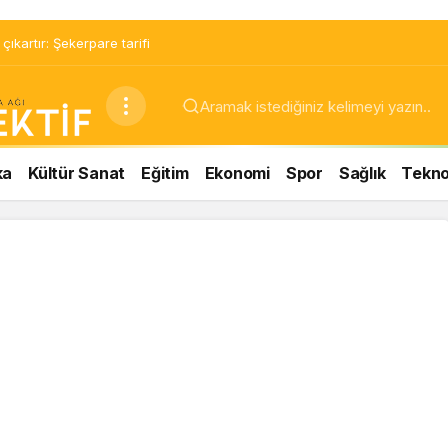
ıkartır: Şekerpare tarifi
ka
Kültür Sanat
Eğitim
Ekonomi
Spor
Sağlık
Teknol