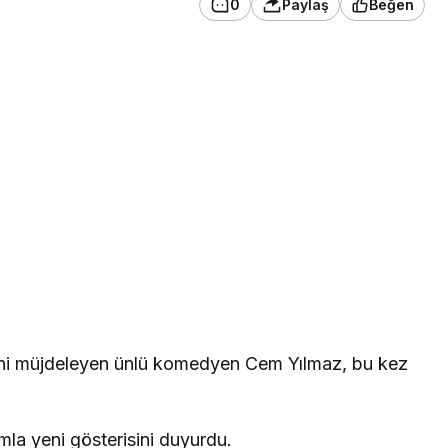
0
Paylaş
Beğen
ini müjdeleyen ünlü komedyen Cem Yılmaz, bu kez
la yeni gösterisini duyurdu.