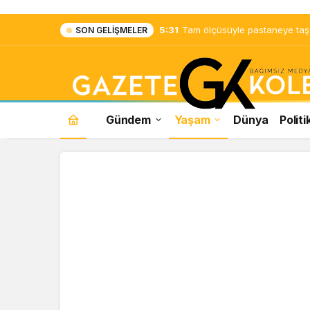
5:31
Tam ölçüsüyle pastaneye taş ç
SON GELIŞMELER
Gündem
Yaşam
Dünya
Politi