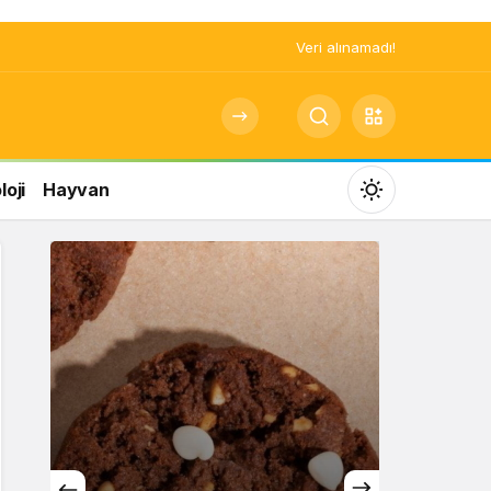
Veri alınamadı!
oji
Hayvan
Mod
değiştir
Gündüz Modu
Gündüz modunu seçin.
Gece Modu
Gece modunu seçin.