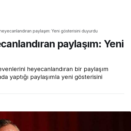
Yaşam
eyecanlandıran paylaşım: Yeni gösterisini duyurdu
Tam ölçüsüyle
canlandıran paylaşım: Yeni
pastaneye taş çıkartır:
Şekerpare tarifi
enlerini heyecanlandıran bir paylaşım
da yaptığı paylaşımla yeni gösterisini