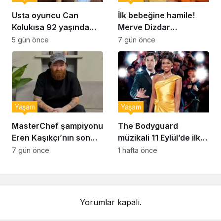
Usta oyuncu Can
İlk bebeğine hamile!
Kolukısa 92 yaşında
Merve Dizdar
hayatını kaybetti
sessizliğini bozdu: ‘İsim
5 gün önce
7 gün önce
bulmak çok zor’
Yaşam
Yaşam
MasterChef şampiyonu
The Bodyguard
Eren Kaşıkçı’nın son
müzikali 11 Eylül’de ilk
anlarındaki kahreden
kez Türkiye’de
7 gün önce
1 hafta önce
detay ortaya çıktı
sahnelenecek
Yorumlar kapalı.