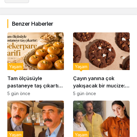
Benzer Haberler
Yaşam
Yaşam
Tam ölçüsüyle
Çayın yanına çok
pastaneye taş çıkartır:
yakışacak bir mucize:
Şekerpare tarifi
Brownie tadında ıslak
5 gün önce
5 gün önce
kurabiye tarifi…
Yaşam
Yaşam