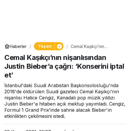
Yaşam
Haberler
Cemal Kaşıkçı’nın
nişanlısından Justin
Cemal Kaşıkçı’nın nişanlısından
Bieber’a çağrı: ‘Konserini
iptal et’
Justin Bieber’a çağrı: ‘Konserini iptal
et’
İstanbul'daki Suudi Arabistan Başkonsolosluğu'nda
2018'de öldürülen Suudi gazeteci Cemal Kaşıkçı'nın
nişanlısı Hatice Cengiz, Kanadalı pop müzik yıldızı
Justin Bieber'a hitaben açık mektup yayımladı. Cengiz,
Formul 1 Grand Prix'inde sahne alacak Bieber'ın
etkinlikten çekilmesini istedi.