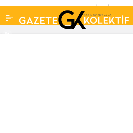
Muazzez Ersoy:
0
Paylaş
Annemin aldığı altın
bilezikleri sahne kıyafeti
almak için bozdurdum