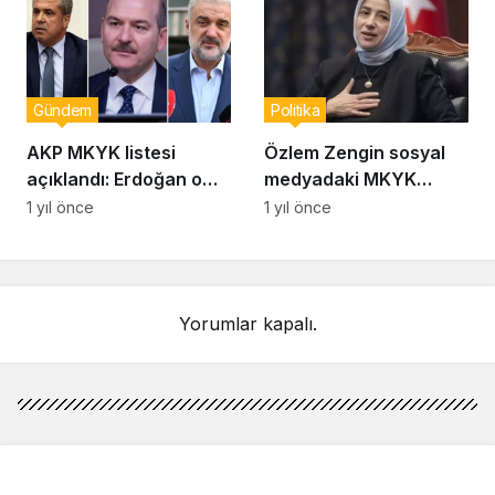
soracağım
Gündem
Politika
AKP MKYK listesi
Özlem Zengin sosyal
açıklandı: Erdoğan o
medyadaki MKYK
isimlerin üstünü çizdi!
iddialarına ateş
1 yıl önce
1 yıl önce
püskürdü:
“Tüzüğümüze göre…”
Yorumlar kapalı.