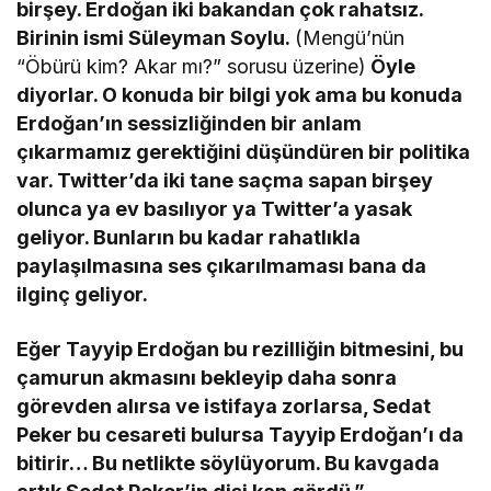
birşey. Erdoğan iki bakandan çok rahatsız.
Birinin ismi Süleyman Soylu.
(Mengü’nün
“Öbürü kim? Akar mı?” sorusu üzerine)
Öyle
diyorlar. O konuda bir bilgi yok ama bu konuda
Erdoğan’ın sessizliğinden bir anlam
çıkarmamız gerektiğini düşündüren bir politika
var. Twitter’da iki tane saçma sapan birşey
olunca ya ev basılıyor ya Twitter’a yasak
geliyor. Bunların bu kadar rahatlıkla
paylaşılmasına ses çıkarılmaması bana da
ilginç geliyor.
Eğer Tayyip Erdoğan bu rezilliğin bitmesini, bu
çamurun akmasını bekleyip daha sonra
görevden alırsa ve istifaya zorlarsa, Sedat
Peker bu cesareti bulursa Tayyip Erdoğan’ı da
bitirir… Bu netlikte söylüyorum. Bu kavgada