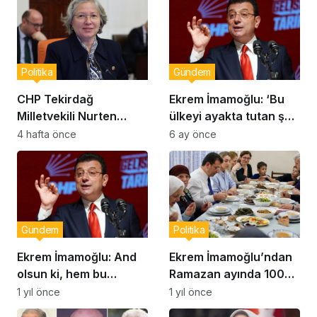
Politika
Gündem
CHP Tekirdağ
Ekrem İmamoğlu: ‘Bu
Milletvekili Nurten
ülkeyi ayakta tutan şey
Yontar: “Ankara’nın
korku değil; milletin
4 hafta önce
6 ay önce
Gerçekleri Perdeyle
aklı, iradesi ve
Kapatılamaz”
inancıdır’
Gündem
Politika
Ekrem İmamoğlu: And
Ekrem İmamoğlu’ndan
olsun ki, hem bu
Ramazan ayında 100
dünyada hem de
bin haneye destek
1 yıl önce
1 yıl önce
mahşerde hesap
açıklaması