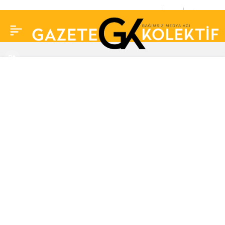
Berberoğlu’ndan Sedat
0
Paylaş
Peker yorumu: “Bu
cesareti bulursa
Erdoğan’ı da bitirir”