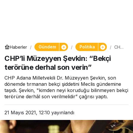
Gündem
Politika
Haberler
CHP’l
i
CHP’li Müzeyyen Şevkin: “Bekçi
Müze
yyen
terörüne derhal son verin”
Şevki
n:
“Bek
CHP Adana Milletvekili Dr. Müzeyyen Şevkin, son
çi
dönemde tırmanan bekçi şiddetini Meclis gündemine
terör
taşıdı. Şevkin, "kimden neyi koruduğu bilinmeyen bekçi
üne
terörüne derhâl son verilmelidir” çağrısı yaptı.
derh
al
son
21 Mayıs 2021, 12:10
yayınlandı
verin
”