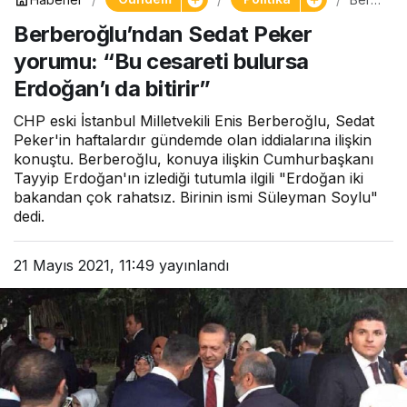
eroğl
Berberoğlu’ndan Sedat Peker
u’nda
n
yorumu: “Bu cesareti bulursa
Seda
t
Erdoğan’ı da bitirir”
Peke
r
CHP eski İstanbul Milletvekili Enis Berberoğlu, Sedat
yoru
mu:
Peker'in haftalardır gündemde olan iddialarına ilişkin
“Bu
konuştu. Berberoğlu, konuya ilişkin Cumhurbaşkanı
cesar
Tayyip Erdoğan'ın izlediği tutumla ilgili "Erdoğan iki
eti
bakandan çok rahatsız. Birinin ismi Süleyman Soylu"
bulur
dedi.
sa
Erdo
ğan’ı
da
21 Mayıs 2021, 11:49
yayınlandı
bitirir”