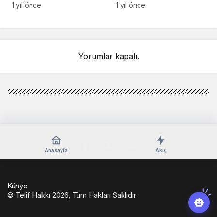
isimlerin üstünü çizdi!
iddialarına ateş
1 yıl önce
1 yıl önce
püskürdü:
“Tüzüğümüze göre…”
Yorumlar kapalı.
Anasayfa
Akış
Künye
© Telif Hakkı 2026, Tüm Hakları Saklıdır
casino
eseranaokulu.com
tagsylvania.com
eşya
betkolik
teslabahis
depolama