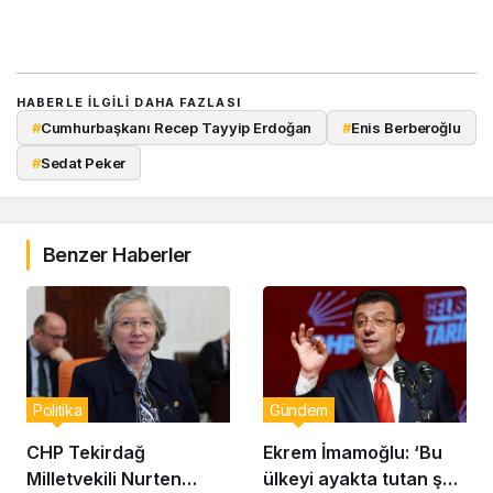
HABERLE ILGILI DAHA FAZLASI
#
Cumhurbaşkanı Recep Tayyip Erdoğan
#
Enis Berberoğlu
#
Sedat Peker
Benzer Haberler
Politika
Gündem
CHP Tekirdağ
Ekrem İmamoğlu: ‘Bu
Milletvekili Nurten
ülkeyi ayakta tutan şey