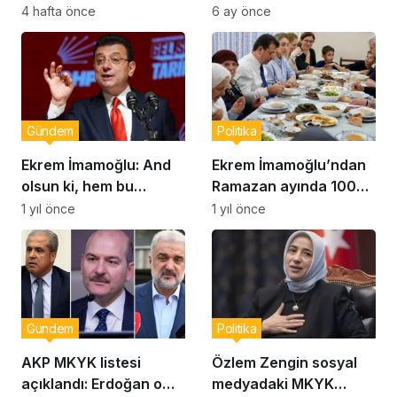
Yontar: “Ankara’nın
korku değil; milletin
4 hafta önce
6 ay önce
Gerçekleri Perdeyle
aklı, iradesi ve
Kapatılamaz”
inancıdır’
Gündem
Politika
Ekrem İmamoğlu: And
Ekrem İmamoğlu’ndan
olsun ki, hem bu
Ramazan ayında 100
dünyada hem de
bin haneye destek
1 yıl önce
1 yıl önce
mahşerde hesap
açıklaması
soracağım
Gündem
Politika
AKP MKYK listesi
Özlem Zengin sosyal
açıklandı: Erdoğan o
medyadaki MKYK