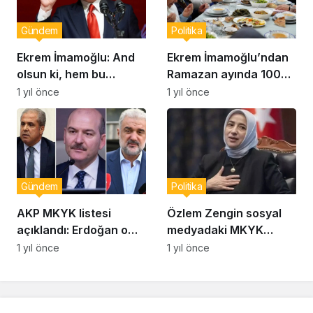
Gündem
Politika
Ekrem İmamoğlu: And
Ekrem İmamoğlu’ndan
olsun ki, hem bu
Ramazan ayında 100
dünyada hem de
bin haneye destek
1 yıl önce
1 yıl önce
mahşerde hesap
açıklaması
soracağım
Gündem
Politika
AKP MKYK listesi
Özlem Zengin sosyal
açıklandı: Erdoğan o
medyadaki MKYK
isimlerin üstünü çizdi!
iddialarına ateş
1 yıl önce
1 yıl önce
püskürdü:
“Tüzüğümüze göre…”