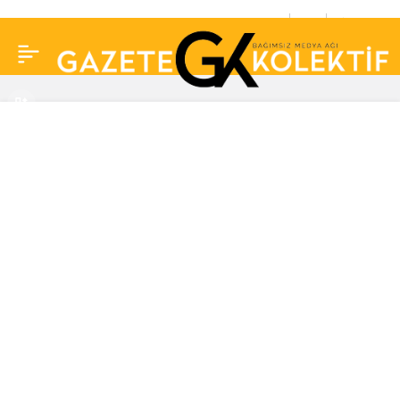
Ali Babacan ağlayarak
0
Paylaş
kız kardeşini anlattı