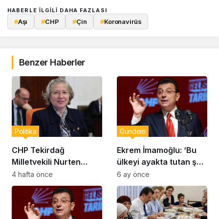
HABERLE ILGILI DAHA FAZLASI
#
Aşı
#
CHP
#
Çin
#
Koronavirüs
Benzer Haberler
Politika
Gündem
CHP Tekirdağ
Ekrem İmamoğlu: ‘Bu
Milletvekili Nurten
ülkeyi ayakta tutan şey
Yontar: “Ankara’nın
korku değil; milletin
4 hafta önce
6 ay önce
Gerçekleri Perdeyle
aklı, iradesi ve
Kapatılamaz”
inancıdır’