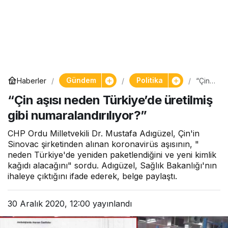
Gündem
Politika
Haberler
“Çin
aşısı
“Çin aşısı neden Türkiye’de üretilmiş
nede
n
gibi numaralandırılıyor?”
Türki
ye’de
üretil
CHP Ordu Milletvekili Dr. Mustafa Adıgüzel, Çin'in
miş
Sinovac şirketinden alınan koronavirüs aşısının, "
gibi
neden Türkiye'de yeniden paketlendiğini ve yeni kimlik
numa
kağıdı alacağını" sordu. Adıgüzel, Sağlık Bakanlığı'nın
ralan
ihaleye çıktığını ifade ederek, belge paylaştı.
dırılıy
or?”
30 Aralık 2020, 12:00
yayınlandı