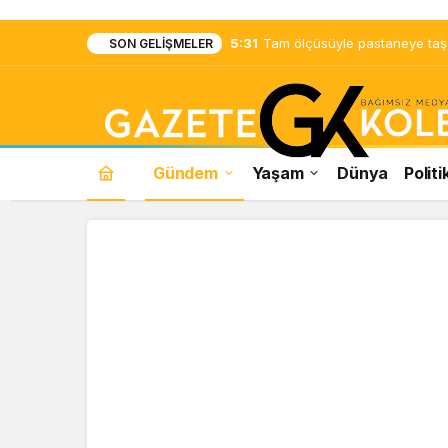
5:31
Tam ölçüsüyle pastaneye taş ç
SON GELIŞMELER
Gündem
Yaşam
Dünya
Politi