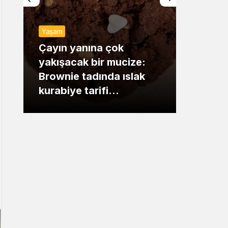
Sistem Modu
Yaşam
Sistem modunu seçin.
Günde
Çayın yanına çok
yakışacak bir mucize:
Mansu
Brownie tadında ıslak
dikka
kurabiye tarifi…
çıkışı