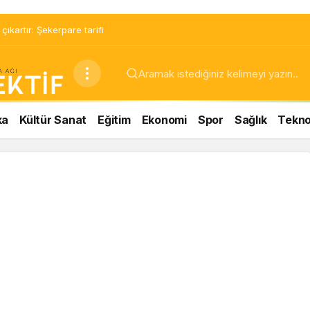
ıkartır: Şekerpare tarifi
ka
Kültür Sanat
Eğitim
Ekonomi
Spor
Sağlık
Teknol