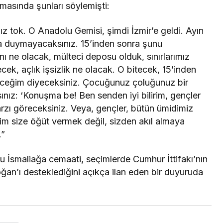
şmasında şunları söylemişti:
mız tok. O Anadolu Gemisi, şimdi İzmir’e geldi. Ayın
da duymayacaksınız. 15’inden sonra şunu
ı ne olacak, mülteci deposu olduk, sınırlarımız
cek, açlık işsizlik ne olacak. O bitecek, 15’inden
eceğim diyeceksiniz. Çocuğunuz çoluğunuz bir
ız: ‘Konuşma be! Ben senden iyi bilirim, gençler
tarzı göreceksiniz. Veya, gençler, bütün ümidimiz
Bizim size öğüt vermek değil, sizden akıl almaya
.”
İsmaliağa cemaati, seçimlerde Cumhur İttifakı’nın
n’ı desteklediğini açıkça ilan eden bir duyuruda