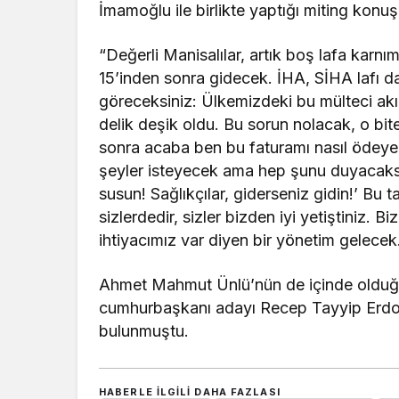
İmamoğlu ile birlikte yaptığı miting konu
“Değerli Manisalılar, artık boş lafa karnı
15’inden sonra gidecek. İHA, SİHA lafı 
göreceksiniz: Ülkemizdeki bu mülteci akın
delik deşik oldu. Bu sorun nolacak, o bite
sonra acaba ben bu faturamı nasıl ödey
şeyler isteyecek ama hep şunu duyacaksın
susun! Sağlıkçılar, giderseniz gidin!’ Bu 
sizlerdedir, sizler bizden iyi yetiştiniz. 
ihtiyacımız var diyen bir yönetim gelecek
Ahmet Mahmut Ünlü’nün de içinde olduğu 
cumhurbaşkanı adayı Recep Tayyip Erdoğa
bulunmuştu.
HABERLE ILGILI DAHA FAZLASI