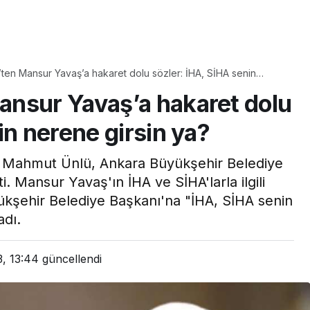
Yaşam
ten Mansur Yavaş’a hakaret dolu sözler: İHA, SİHA senin
Tam ölçüsüyle
ya?
ansur Yavaş’a hakaret dolu
pastaneye taş çıkartır:
Şekerpare tarifi
in nerene girsin ya?
t Mahmut Ünlü, Ankara Büyükşehir Belediye
 Mansur Yavaş'ın İHA ve SİHA'larla ilgili
ükşehir Belediye Başkanı'na "İHA, SİHA senin
adı.
, 13:44
güncellendi