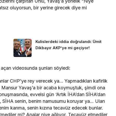
sözlerini çarpıtan Ünlü, Yavaş’a yönelik “Niye
tsız oluyorsun, bir yerine girecek diye mi
Kulislerdeki iddia doğrulandı: Ümit
Dikbayır AKP’ye mi geçiyor!
açan videosunda şunları söyledi:
sanlar CHP’ye rey verecek ya… Yapmadıkları kafirlik
ldı! Mansur Yavaş’a bir acaba koymuştuk, şimdi ona
nuşmasında, evvelsi gün ‘Artık İHA’dan SİHA’dan
HA, SİHA senin, benim namusumu koruyar ya… Ulan
nim karıma, senin kızına tecavüz edecek bunlar.
ediler mi? Analar niye ağlıyor. Tecavüz etmediler