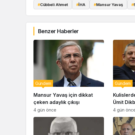
#
Cübbeli Ahmet
#
İHA
#
Mansur Yavaş
#
Benzer Haberler
Gündem
Gündem
Mansur Yavaş için dikkat
Kulislerd
çeken adaylık çıkışı
Ümit Dik
geçiyor!
4 gün önce
4 gün önc