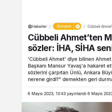
Gündem
Haberler
Cübbeli Ahmet’
nerene girsin 
Cübbeli Ahmet’ten M
sözler: İHA, SİHA sen
'Cübbeli Ahmet' diye bilinen Ahme
Başkanı Mansur Yavaş'a hakaret etti.
sözlerini çarpıtan Ünlü, Ankara Büy
nerene girdi?" demekten geri durm
6 Mayıs 2023, 13:43
yayınlandı
6 Mayıs 2023