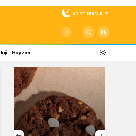
24.4 °
Istanbul
oji
Hayvan
Mod
değiştir
Gündüz Modu
Gündüz modunu seçin.
Gece Modu
Gece modunu seçin.