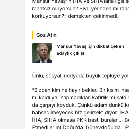
Mansur Yavaş’ın İHA ve SİHA’larla ilgili 
rahatsız oluyorsun? Sivri yerinden mi raha
korkuyorsun?” demekten çekinmedi.
Göz Atın
Mansur Yavaş için dikkat çeken
adaylık çıkışı
Ünlü, sosyal medyada büyük tepkiye yol 
”Sizden kim ne hayır bekler. Bir kısım in
mi kaldı ya! Yapmadıkları kafirlik mi ka
da çarpıyı koyduk. Çünkü adam dünkü ko
bahsedilmeyecek biz gelirsek’ diyor. İ
İHA, SİHA olmasa PKK bastı buraları… Be
Etmediler mi Doğu’da, Güneydoğu’da…Etm