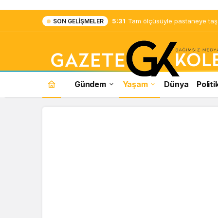
5:31
Tam ölçüsüyle pastaneye taş ç
SON GELIŞMELER
Gündem
Yaşam
Dünya
Politi