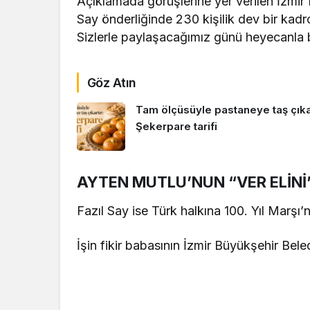
Açıklamada görüşlerine yer verilen İzmir
Say önderliğinde 230 kişilik dev bir kadr
Sizlerle paylaşacağımız günü heyecanla be
Göz Atın
Tam ölçüsüyle pastaneye taş çıkar
Şekerpare tarifi
AYTEN MUTLU’NUN “VER ELİNİ”
Fazıl Say ise Türk halkına 100. Yıl Marşı’nı
İşin fikir babasının İzmir Büyükşehir Bele