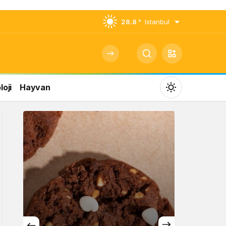
28.8 °
Istanbul
oji
Hayvan
Mod
değiştir
Gündüz Modu
Gündüz modunu seçin.
Gece Modu
Gece modunu seçin.