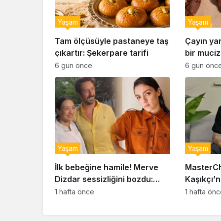
Yaşam
Yaşam
Tam ölçüsüyle pastaneye taş
Çayın ya
çıkartır: Şekerpare tarifi
bir muciz
ıslak kur
6 gün önce
6 gün önc
Yaşam
Yaşam
İlk bebeğine hamile! Merve
MasterCh
Dizdar sessizliğini bozdu:
Kaşıkçı’n
‘İsim bulmak çok zor’
kahreden 
1 hafta önce
1 hafta ön