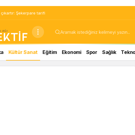
ıkartır: Şekerpare tarifi
ka
Kültür Sanat
Eğitim
Ekonomi
Spor
Sağlık
Teknol