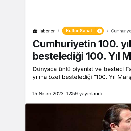
Yaşam
Kültür Sanat
Haberler
Cumhuriyeti
Tam ölçüs
yapıldı
Cumhuriyetin 100. yılı
pastaneye t
Şekerpare t
bestelediği 100. Yıl M
Dünyaca ünlü piyanist ve besteci Fa
yılına özel bestelediği "100. Yıl Ma
15 Nisan 2023, 12:59
yayınlandı