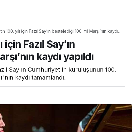
Yaşam
Çayın yanına çok
n 100. yılı için Fazıl Say’ın bestelediği 100. Yıl Marşı’nın kaydı
üyle
yakışacak bir mucize:
 için Fazıl Say’ın
aş çıkartır:
Brownie tadında ıslak
arifi
kurabiye tarifi…
arşı’nın kaydı yapıldı
zıl Say'ın Cumhuriyet'in kuruluşunun 100.
rşı"nın kaydı tamamlandı.