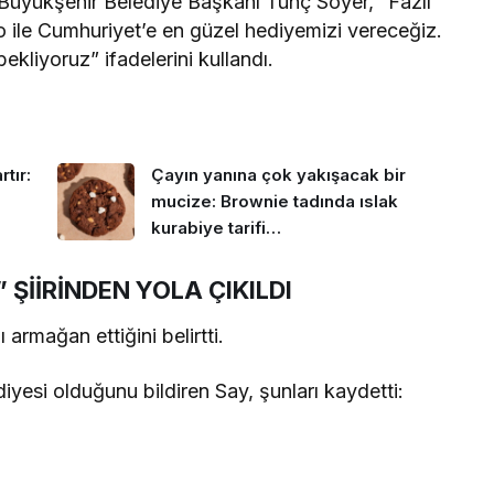
 Büyükşehir Belediye Başkanı Tunç Soyer, “Fazıl
o ile Cumhuriyet’e en güzel hediyemizi vereceğiz.
kliyoruz” ifadelerini kullandı.
tır:
Çayın yanına çok yakışacak bir
mucize: Brownie tadında ıslak
kurabiye tarifi…
 ŞİİRİNDEN YOLA ÇIKILDI
 armağan ettiğini belirtti.
diyesi olduğunu bildiren Say, şunları kaydetti: