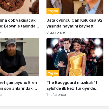
Yaşam
nına çok yakışacak
Usta oyuncu Can Kolukısa 92
e: Brownie tadında
yaşında hayatını kaybetti
abiye tarifi…
e
6 gün önce
Yaşam
ef şampiyonu Eren
The Bodyguard müzikali 11
ın son anlarındaki
Eylül’de ilk kez Türkiye’de
detay ortaya çıktı
sahnelenecek
ce
1 hafta önce