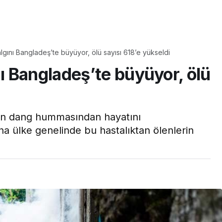
Yaşam
Çayın yanına çok
gını Bangladeş’te büyüyor, ölü sayısı 618’e yükseldi
üyle
yakışacak bir mucize:
 Bangladeş’te büyüyor, ölü
aş çıkartır:
Brownie tadında ıslak
arifi
kurabiye tarifi…
nin dang hummasından hayatını
a ülke genelinde bu hastalıktan ölenlerin