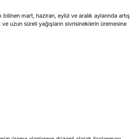
 bilinen mart, haziran, eylül ve aralık aylarında artış
k ve uzun süreli yağışların sivrisineklerin üremesine
rünün üreme alanlarının düzenli olarak ilaçlanması