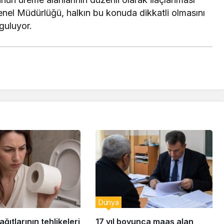
nel Müdürlüğü, halkın bu konuda dikkatli olmasını
guluyor.
Dünya
ğıtlarının tehlikeleri
17 yıl boyunca maaş alan