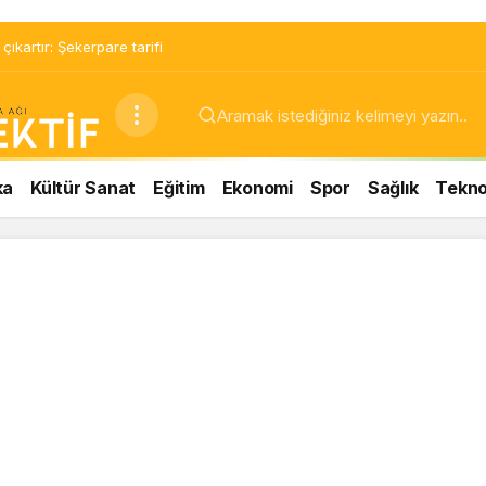
ıkartır: Şekerpare tarifi
ka
Kültür Sanat
Eğitim
Ekonomi
Spor
Sağlık
Teknol