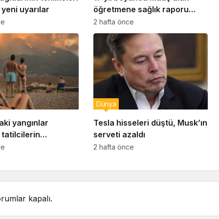
yeni uyarılar
öğretmene sağlık raporu
soruşturması
ce
2 hafta önce
Dünya
aki yangınlar
Tesla hisseleri düştü, Musk’ın
tatilcilerin
serveti azaldı
ğı tepki yarattı
ce
2 hafta önce
rumlar kapalı.