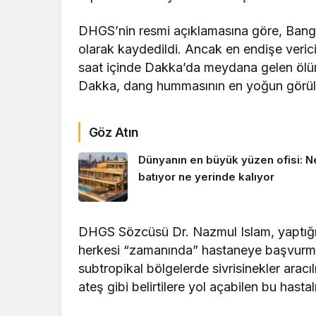
DHGS’nin resmi açıklamasına göre, Bangl
olarak kaydedildi. Ancak en endişe veri
saat içinde Dakka’da meydana gelen ölüml
Dakka, dang hummasının en yoğun görüldü
Göz Atın
Dünyanın en büyük yüzen ofisi: N
batıyor ne yerinde kalıyor
DHGS Sözcüsü Dr. Nazmul Islam, yaptığı a
herkesi “zamanında” hastaneye başvurma
subtropikal bölgelerde sivrisinekler arac
ateş gibi belirtilere yol açabilen bu hasta