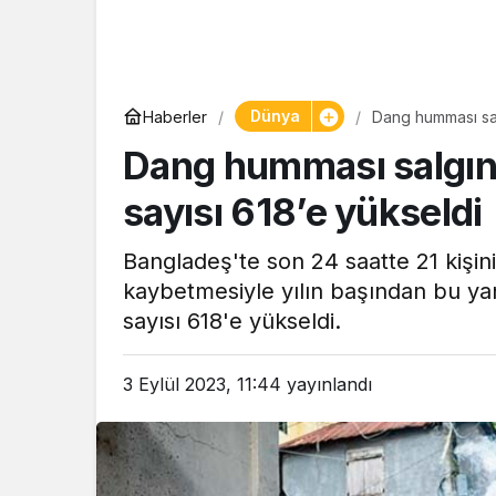
Yaşam
Dünya
Haberler
Dang humması sal
Tam ölçüs
Dang humması salgını
pastaneye t
Şekerpare t
sayısı 618’e yükseldi
Bangladeş'te son 24 saatte 21 kişi
kaybetmesiyle yılın başından bu yan
sayısı 618'e yükseldi.
3 Eylül 2023, 11:44
yayınlandı