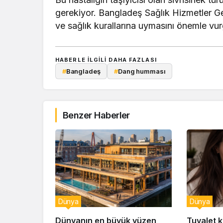
gerekiyor. Bangladeş Sağlık Hizmetler Ge
ve sağlık kurallarına uymasını önemle vur
HABERLE ILGILI DAHA FAZLASI
#
Bangladeş
#
Dang humması
Benzer Haberler
Dünya
Dünya
Dünyanın en büyük yüzen
Tuvalet ka