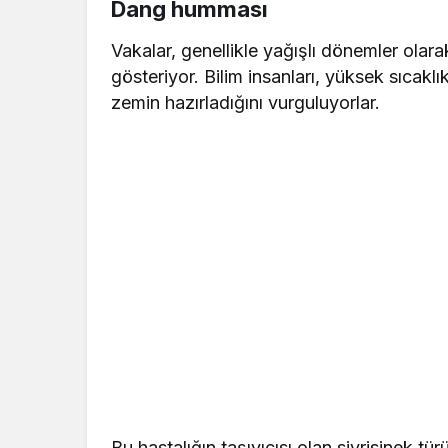
Dang humması
Vakalar, genellikle yağışlı dönemler olarak
gösteriyor. Bilim insanları, yüksek sıcaklı
zemin hazırladığını vurguluyorlar.
Bu hastalığın taşıyıcısı olan sivrisinek tü