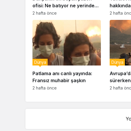
ofisi: Ne batıyor ne yerinde
hakkında 
kalıyor
2 hafta önce
2 hafta ön
Dünya
Dünya
Patlama anı canlı yayında:
Avrupa’d
Fransız muhabir şaşkın
sürerken 
kayıtsızlı
2 hafta önce
2 hafta ön
Yo