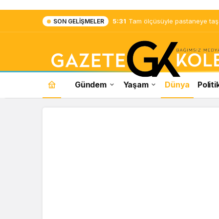
5:31
Tam ölçüsüyle pastaneye taş ç
SON GELIŞMELER
Gündem
Yaşam
Dünya
Politi