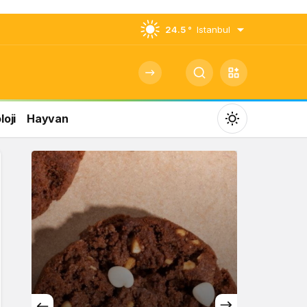
24.5 °
Istanbul
oji
Hayvan
Mod
değiştir
Gündüz Modu
Gündüz modunu seçin.
Gece Modu
Gece modunu seçin.