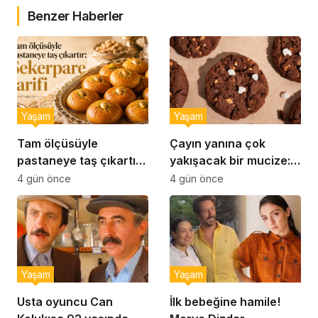
Benzer Haberler
Yaşam
Yaşam
Tam ölçüsüyle
Çayın yanına çok
pastaneye taş çıkartır:
yakışacak bir mucize:
Şekerpare tarifi
Brownie tadında ıslak
4 gün önce
4 gün önce
kurabiye tarifi…
Yaşam
Yaşam
Usta oyuncu Can
İlk bebeğine hamile!