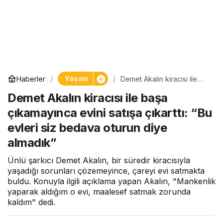
Yaşam
Haberler
Demet Akalın kiracısı ile
başa çıkamayınca evini
Demet Akalın kiracısı ile başa
satışa çıkarttı: “Bu evleri siz
bedava oturun diye
çıkamayınca evini satışa çıkarttı: “Bu
almadık”
evleri siz bedava oturun diye
almadık”
Ünlü şarkıcı Demet Akalın, bir süredir kiracısıyla
yaşadığı sorunları çözemeyince, çareyi evi satmakta
buldu. Konuyla ilgili açıklama yapan Akalın, "Mankenlik
yaparak aldığım o evi, maalesef satmak zorunda
kaldım" dedi.