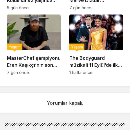
Kolukısa 92 yaşında
Merve Dizdar
hayatını kaybetti
sessizliğini bozdu: ‘İsim
5 gün önce
7 gün önce
bulmak çok zor’
Yaşam
Yaşam
MasterChef şampiyonu
The Bodyguard
Eren Kaşıkçı’nın son
müzikali 11 Eylül’de ilk
anlarındaki kahreden
kez Türkiye’de
7 gün önce
1 hafta önce
detay ortaya çıktı
sahnelenecek
Yorumlar kapalı.