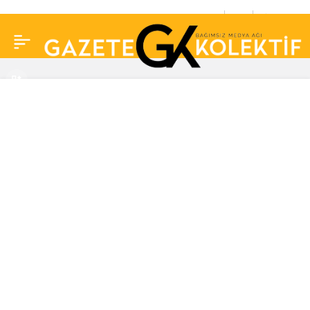
Aşk-ı Memnu efsaneleri
0
Paylaş
Hazal Kaya, Selçuk
Yöntem ve Beren Saat
yıllar sonra aynı karede