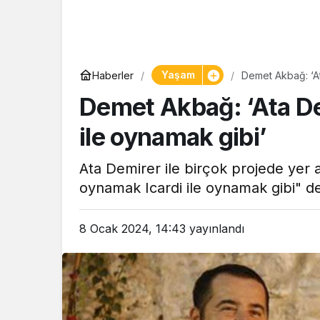
Yaşam
Haberler
Demet Akbağ: ‘At
Demet Akbağ: ‘Ata De
ile oynamak gibi’
Ata Demirer ile birçok projede ye
oynamak Icardi ile oynamak gibi" de
8 Ocak 2024, 14:43
yayınlandı