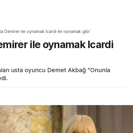
Yaşam
a Demirer ile oynamak Icardi ile oynamak gibi’
Tam ölçüsüyle
mirer ile oynamak Icardi
pastaneye taş çıkartır:
Şekerpare tarifi
r alan usta oyuncu Demet Akbağ "Onunla
di.