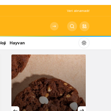
Veri alınamadı!
oji
Hayvan
Mod
değiştir
Gündüz Modu
Gündüz modunu seçin.
Gece Modu
Gece modunu seçin.