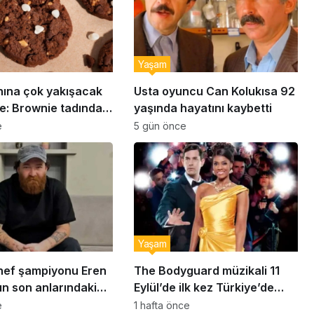
Yaşam
nına çok yakışacak
Usta oyuncu Can Kolukısa 92
e: Brownie tadında
yaşında hayatını kaybetti
abiye tarifi…
e
5 gün önce
Yaşam
ef şampiyonu Eren
The Bodyguard müzikali 11
ın son anlarındaki
Eylül’de ilk kez Türkiye’de
detay ortaya çıktı
sahnelenecek
e
1 hafta önce