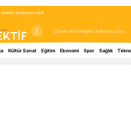
ıkartır: Şekerpare tarifi
ka
Kültür Sanat
Eğitim
Ekonomi
Spor
Sağlık
Teknol