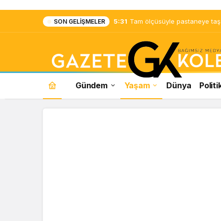
5:31
Tam ölçüsüyle pastaneye taş ç
SON GELIŞMELER
Gündem
Yaşam
Dünya
Politi