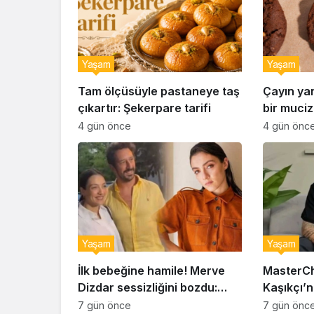
Yaşam
Yaşam
Tam ölçüsüyle pastaneye taş
Çayın ya
çıkartır: Şekerpare tarifi
bir muciz
ıslak kur
4 gün önce
4 gün önc
Yaşam
Yaşam
İlk bebeğine hamile! Merve
MasterCh
Dizdar sessizliğini bozdu:
Kaşıkçı’n
‘İsim bulmak çok zor’
kahreden 
7 gün önce
7 gün önc