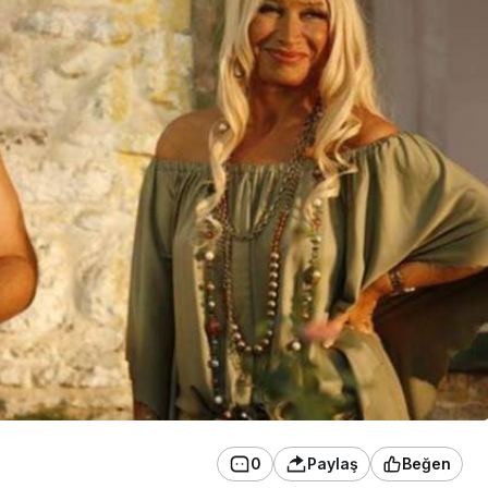
0
Paylaş
Beğen