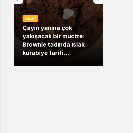
Sistem Modu
Yaşam
Sistem modunu seçin.
Günde
Çayın yanına çok
yakışacak bir mucize:
Mansu
Brownie tadında ıslak
dikka
kurabiye tarifi…
çıkışı