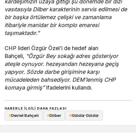
kardeşimizin uzaya gittiği şu dönemde bir dizi
vasıtasıyla Dilber karakterinin servis edilmesi de
bir başka örtülemez çelişki ve zamanlama
itibariyle manidar bir komplo emaresi
taşımaktadır.”
CHP lideri Özgür Özel’i de hedef alan
Bahçeli,
“Özgür Bey sokağı adres gösteriyor
ateşle oynuyor. hezeyandan hezeyana geçiş
yapıyor. Sözde darbe girişimine karşı
mücadeleden bahsediyor. DEM’lenmiş CHP
komaya girmiş”
ifadelerini kullandı.
HABERLE ILGILI DAHA FAZLASI
#
Devlet Bahçeli
#
Dilber
#
Güldür Güldür