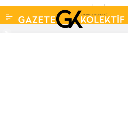
24 saatte 12 şehit
0
Paylaş
vermiştik… Ekrem
İmamoğlu’ndan ‘Milli
Yas’ çağrısı