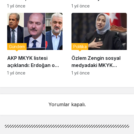
dünyada hem de
bin haneye destek
1 yıl önce
1 yıl önce
mahşerde hesap
açıklaması
soracağım
Gündem
Politika
AKP MKYK listesi
Özlem Zengin sosyal
açıklandı: Erdoğan o
medyadaki MKYK
isimlerin üstünü çizdi!
iddialarına ateş
1 yıl önce
1 yıl önce
püskürdü:
“Tüzüğümüze göre…”
Yorumlar kapalı.