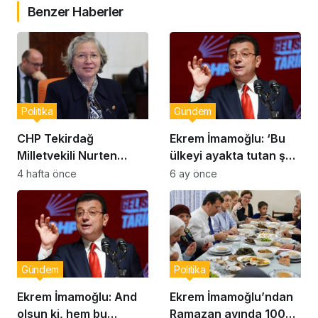
Benzer Haberler
Politika
Gündem
CHP Tekirdağ
Ekrem İmamoğlu: ‘Bu
Milletvekili Nurten
ülkeyi ayakta tutan şey
Yontar: “Ankara’nın
korku değil; milletin
4 hafta önce
6 ay önce
Gerçekleri Perdeyle
aklı, iradesi ve
Kapatılamaz”
inancıdır’
Gündem
Politika
Ekrem İmamoğlu: And
Ekrem İmamoğlu’ndan
olsun ki, hem bu
Ramazan ayında 100