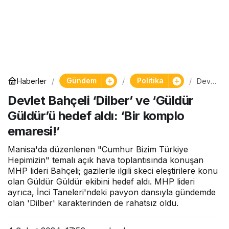
Gündem
Politika
Haberler
Devl
et
Devlet Bahçeli ‘Dilber’ ve ‘Güldür
Bahç
eli
Güldür’ü hedef aldı: ‘Bir komplo
‘Dilbe
r’ ve
emaresi!’
‘Güld
ür
Manisa'da düzenlenen "Cumhur Bizim Türkiye
Güldü
r’ü
Hepimizin" temalı açık hava toplantısında konuşan
hede
MHP lideri Bahçeli; gazilerle ilgili skeci eleştirilere konu
f aldı:
olan Güldür Güldür ekibini hedef aldı. MHP lideri
‘Bir
ayrıca, İnci Taneleri'ndeki pavyon dansıyla gündemde
komp
olan 'Dilber' karakterinden de rahatsız oldu.
lo
emar
esi!’