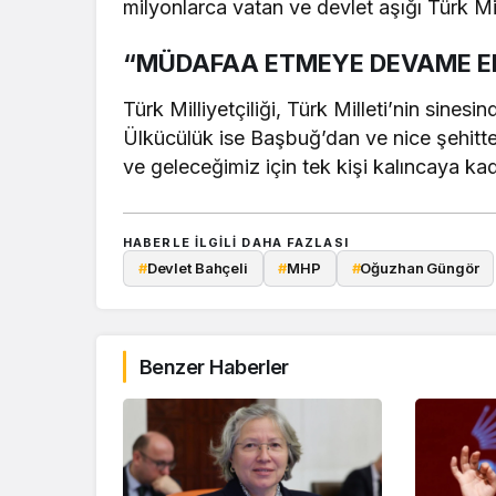
milyonlarca vatan ve devlet aşığı Türk Mil
“MÜDAFAA ETMEYE DEVAME E
Türk Milliyetçiliği, Türk Milleti’nin sinesi
Ülkücülük ise Başbuğ’dan ve nice şehitte
ve geleceğimiz için tek kişi kalıncaya 
HABERLE ILGILI DAHA FAZLASI
#
Devlet Bahçeli
#
MHP
#
Oğuzhan Güngör
Benzer Haberler