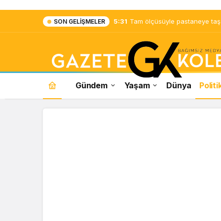
5:31
Tam ölçüsüyle pastaneye taş ç
SON GELIŞMELER
Gündem
Yaşam
Dünya
Politi