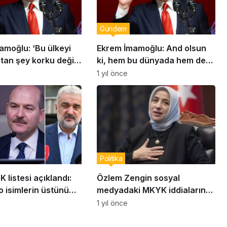
Gündem
amoğlu: ‘Bu ülkeyi
Ekrem İmamoğlu: And olsun
tan şey korku değil;
ki, hem bu dünyada hem de
klı, iradesi ve
mahşerde hesap soracağım
1 yıl önce
’
Politika
listesi açıklandı:
Özlem Zengin sosyal
 isimlerin üstünü
medyadaki MKYK iddialarına
ateş püskürdü: “Tüzüğümüze
1 yıl önce
göre…”