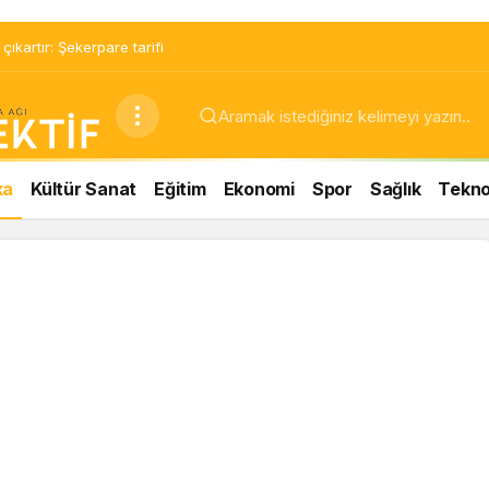
ıkartır: Şekerpare tarifi
ka
Kültür Sanat
Eğitim
Ekonomi
Spor
Sağlık
Teknol