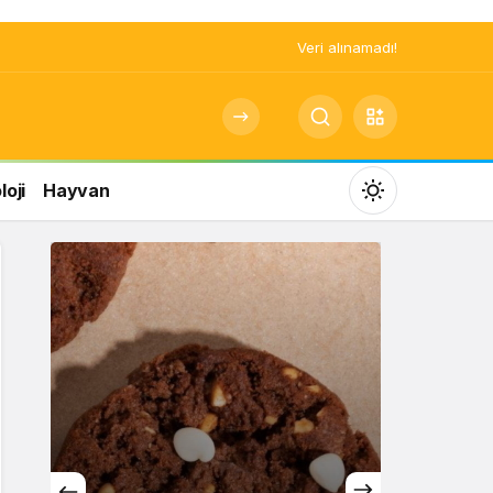
Veri alınamadı!
oji
Hayvan
Mod
değiştir
Gündüz Modu
Gündüz modunu seçin.
Gece Modu
Gece modunu seçin.