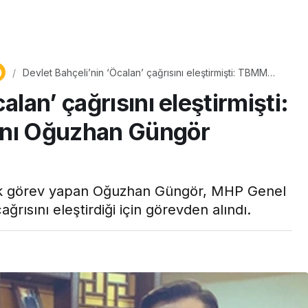
Yaşam
Çayın yanına çok
Devlet Bahçeli’nin ‘Öcalan’ çağrısını eleştirmişti: TBMM
üyle
yakışacak bir mucize:
Grup Danışmanı Oğuzhan Güngör görevden alındı
alan’ çağrısını eleştirmişti:
aş çıkartır:
Brownie tadında ıslak
arifi
kurabiye tarifi…
nı Oğuzhan Güngör
 görev yapan Oğuzhan Güngör, MHP Genel
ğrısını eleştirdiği için görevden alındı.