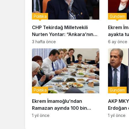
Politika
Gündem
CHP Tekirdağ Milletvekili
Ekrem İm
Nurten Yontar: “Ankara’nın
ayakta tu
Gerçekleri Perdeyle
milletin a
3 hafta önce
6 ay önce
Kapatılamaz”
inancıdır
Politika
Gündem
Ekrem İmamoğlu’ndan
AKP MKYK 
Ramazan ayında 100 bin
Erdoğan o
haneye destek açıklaması
çizdi!
1 yıl önce
1 yıl önce