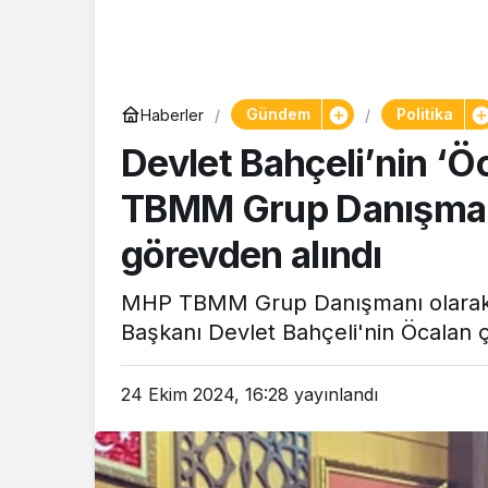
Yaşam
Gündem
Politika
Haberler
Tam ölçüs
Devlet Bahçeli’nin ‘Öc
pastaneye t
Şekerpare t
TBMM Grup Danışma
görevden alındı
MHP TBMM Grup Danışmanı olarak
Başkanı Devlet Bahçeli'nin Öcalan ça
24 Ekim 2024, 16:28
yayınlandı