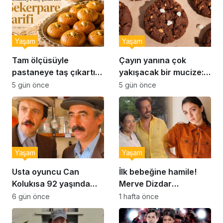
Yaşam
Yaşam
Tam ölçüsüyle
Çayın yanına çok
pastaneye taş çıkartır:
yakışacak bir mucize:
Şekerpare tarifi
Brownie tadında ıslak
5 gün önce
5 gün önce
kurabiye tarifi…
Yaşam
Yaşam
Usta oyuncu Can
İlk bebeğine hamile!
Kolukısa 92 yaşında
Merve Dizdar
hayatını kaybetti
sessizliğini bozdu: ‘İsim
6 gün önce
1 hafta önce
bulmak çok zor’