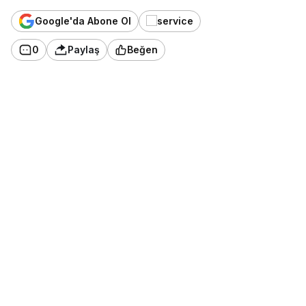
Google'da Abone Ol
0
Paylaş
Beğen