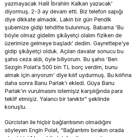
yazmayacak Halil İbrahim Kalkan yazacak’
diyormuş. 2-3 ay devam etti. Biz telefon sapığı
diye dikkate almadık. Lakin bir gün Pendik
şubemize gidip tehditte bulunmuş. Babama ‘Bu
böyle olmaz gidelim şikâyetçi olalım fiziken de
üzerimize gelmeye başladı’ dedim. Gayrettepe’ye
gidip şikâyetçi olduk. Açılan davalar sonucu bu
şahıs ceza aldı, öyle biliyorum. Bu şahıs ‘Ben
Sezgin Polat’a 500 bin TL borç verdim, bunu
almak için arıyorum’ diye kılıf uydurmuş. Bu kılıfına
daha sonra Banu Parlak’ı ekledi. Güya Banu
Parlak’ın vurulmasını istemişiz karşılığında para
teklif etmişiz. Yalancı bir tanıktır” şeklinde
konuştu.
Gürcistan ile hiçbir bağlantısının olmadığını
söyleyen Engin Polat, “Bağlantımı bırakın orada