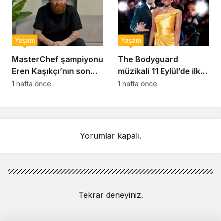
Yaşam
Yaşam
MasterChef şampiyonu
The Bodyguard
Eren Kaşıkçı’nın son
müzikali 11 Eylül’de ilk
anlarındaki kahreden
kez Türkiye’de
1 hafta önce
1 hafta önce
detay ortaya çıktı
sahnelenecek
Yorumlar kapalı.
Tekrar deneyiniz.