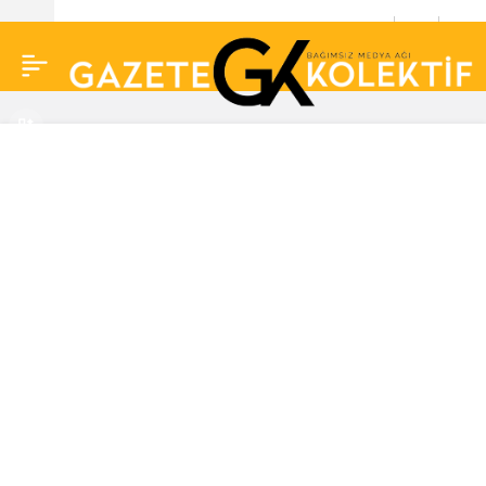
Dilan Polat mahkemede
0
gözyaşlarına boğuldu