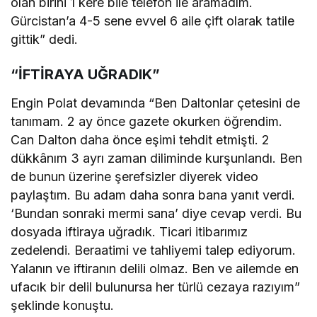
olan birini 1 kere bile telefon ile aramadım.
Gürcistan’a 4-5 sene evvel 6 aile çift olarak tatile
gittik” dedi.
“İFTİRAYA UĞRADIK”
Engin Polat devamında “Ben Daltonlar çetesini de
tanımam. 2 ay önce gazete okurken öğrendim.
Can Dalton daha önce eşimi tehdit etmişti. 2
dükkânım 3 ayrı zaman diliminde kurşunlandı. Ben
de bunun üzerine şerefsizler diyerek video
paylaştım. Bu adam daha sonra bana yanıt verdi.
‘Bundan sonraki mermi sana’ diye cevap verdi. Bu
dosyada iftiraya uğradık. Ticari itibarımız
zedelendi. Beraatimi ve tahliyemi talep ediyorum.
Yalanın ve iftiranın delili olmaz. Ben ve ailemde en
ufacık bir delil bulunursa her türlü cezaya razıyım”
şeklinde konuştu.