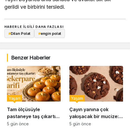
gerildi ve birbirini tersledi.
HABERLE ILGILI DAHA FAZLASI
#
Dilan Polat
#
engin polat
Benzer Haberler
Yaşam
Yaşam
Tam ölçüsüyle
Çayın yanına çok
pastaneye taş çıkartır:
yakışacak bir mucize:
Şekerpare tarifi
Brownie tadında ıslak
5 gün önce
5 gün önce