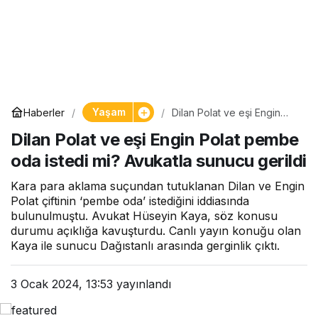
Yaşam
Haberler
Dilan Polat ve eşi Engin
Polat pembe oda istedi mi?
Dilan Polat ve eşi Engin Polat pembe
Avukatla sunucu gerildi
oda istedi mi? Avukatla sunucu gerildi
Kara para aklama suçundan tutuklanan Dilan ve Engin
Polat çiftinin ‘pembe oda’ istediğini iddiasında
bulunulmuştu. Avukat Hüseyin Kaya, söz konusu
durumu açıklığa kavuşturdu. Canlı yayın konuğu olan
Kaya ile sunucu Dağıstanlı arasında gerginlik çıktı.
3 Ocak 2024, 13:53
yayınlandı