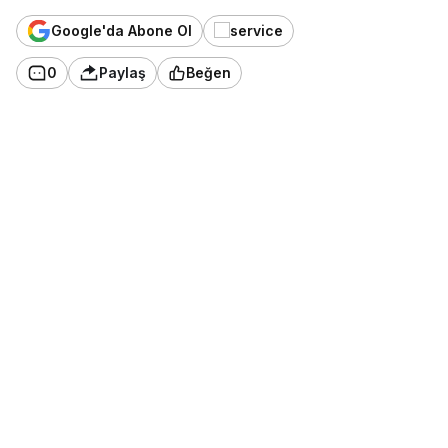
Google'da Abone Ol
0
Paylaş
Beğen