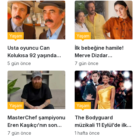
kurabiye tarifi…
Yaşam
Yaşam
Usta oyuncu Can
İlk bebeğine hamile!
Kolukısa 92 yaşında
Merve Dizdar
hayatını kaybetti
sessizliğini bozdu: ‘İsim
5 gün önce
7 gün önce
bulmak çok zor’
Yaşam
Yaşam
MasterChef şampiyonu
The Bodyguard
Eren Kaşıkçı’nın son
müzikali 11 Eylül’de ilk
anlarındaki kahreden
kez Türkiye’de
7 gün önce
1 hafta önce
detay ortaya çıktı
sahnelenecek