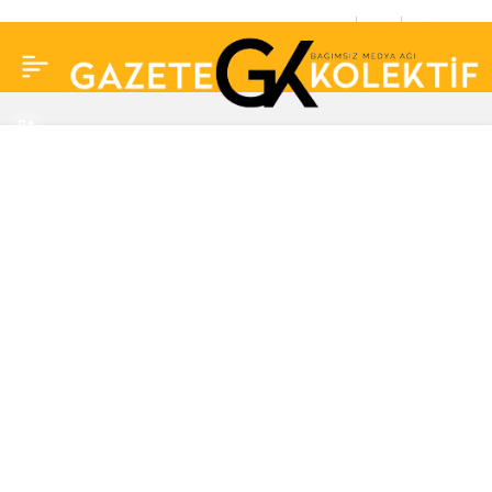
Aynı takımda oynayan
0
Paylaş
Danielle van de Donk ve
Ellie Carpenter,
nişanlandıklarını
açıkladı!