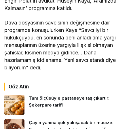
Engin Polat’ın avukatı Hüseyin Kaya, ‘Aramızda
Kalmasın’ programına katıldı.
Dava dosyasının savcısının değişmesine dair
programda konuşulurken Kaya “Savcı iyi bir
hukukçuydu, en sonunda beni anladı ama yargı
mensuplarının üzerine yargıyla ilişkisi olmayan
şahıslar, kısmen medya gidince… Daha
hazırlamamış iddianame. Yeni savcı atandı diye
biliyorum” dedi.
Göz Atın
Tam ölçüsüyle pastaneye taş çıkartır:
Şekerpare tarifi
Çayın yanına çok yakışacak bir mucize: