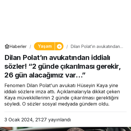
Yaşam
Haberler
Dilan Polat’ın avukatından
iddialı sözler! “2 günde
Dilan Polat’ın avukatından iddialı
çıkarılması gerekir, 26 gün
alacağımız var…”
sözler! “2 günde çıkarılması gerekir,
26 gün alacağımız var…”
Fenomen Dilan Polat'un avukatı Hüseyin Kaya yine
iddialı sözlere imza attı. Açıklamalarıyla dikkat çeken
Kaya müvekkillerinin 2 günde çıkarılması gerektiğini
söyledi. O sözler sosyal medyada gündem oldu.
3 Ocak 2024, 21:27
yayınlandı