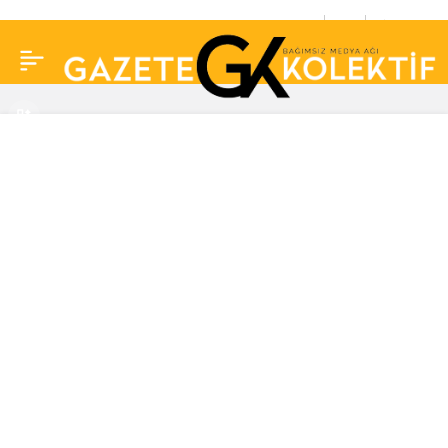
Sabri Sarıoğlu’nun eşi
0
Paylaş
Yağmur Sarıoğlu kaptan
pilot oldu