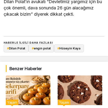
Dilan Polat’ın avukatı “Devletimiz yargımız için bu
çok önemli, dava sonunda 26 gün alacağımız
çıkacak bizim” diyerek dikkat çekti.
HABERLE ILGILI DAHA FAZLASI
#
Dilan Polat
#
engin polat
#
Hüseyin Kaya
Benzer Haberler
Yaşam
Yaşam