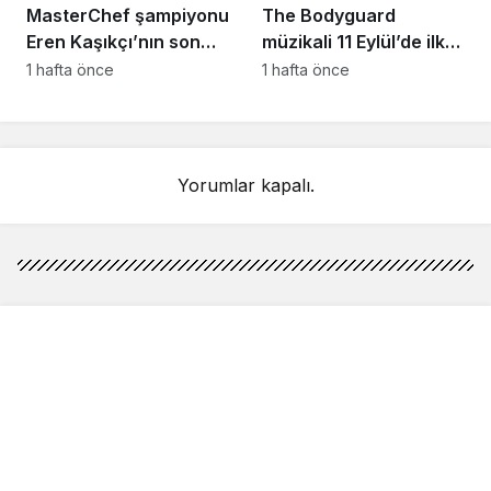
MasterChef şampiyonu
The Bodyguard
Eren Kaşıkçı’nın son
müzikali 11 Eylül’de ilk
anlarındaki kahreden
kez Türkiye’de
1 hafta önce
1 hafta önce
detay ortaya çıktı
sahnelenecek
Yorumlar kapalı.