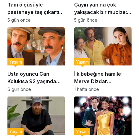
Tam ölçüsüyle
Çayın yanına çok
pastaneye taş çıkartır:
yakışacak bir mucize:
Şekerpare tarifi
Brownie tadında ıslak
5 gün önce
5 gün önce
kurabiye tarifi…
Yaşam
Yaşam
Usta oyuncu Can
İlk bebeğine hamile!
Kolukısa 92 yaşında
Merve Dizdar
hayatını kaybetti
sessizliğini bozdu: ‘İsim
6 gün önce
1 hafta önce
bulmak çok zor’
Yaşam
Yaşam