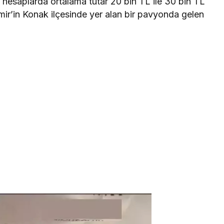
hesaplarda ortalama tutar 20 bin TL ile 30 bin TL
zmir’in Konak ilçesinde yer alan bir pavyonda gelen