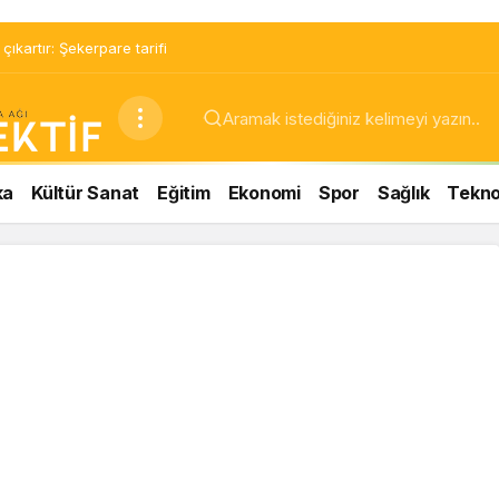
ıkartır: Şekerpare tarifi
ka
Kültür Sanat
Eğitim
Ekonomi
Spor
Sağlık
Teknol