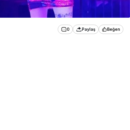
0
Paylaş
Beğen