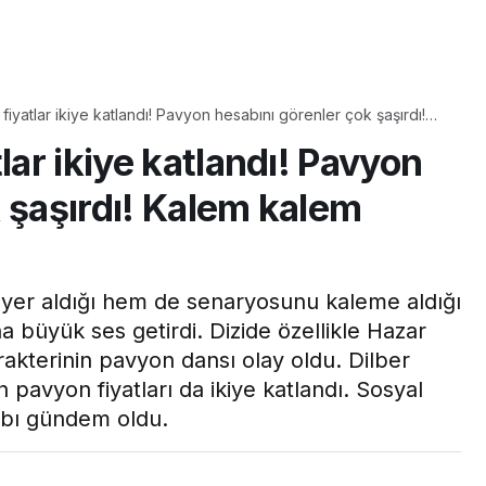
Yaşam
Çayın yanına çok
fiyatlar ikiye katlandı! Pavyon hesabını görenler çok şaşırdı!
üyle
yakışacak bir mucize:
lar dikkat çekti
lar ikiye katlandı! Pavyon
taş çıkartır:
Brownie tadında ıslak
tarifi
kurabiye tarifi…
 şaşırdı! Kalem kalem
yer aldığı hem de senaryosunu kaleme aldığı
na büyük ses getirdi. Dizide özellikle Hazar
rakterinin pavyon dansı olay oldu. Dilber
 pavyon fiyatları da ikiye katlandı. Sosyal
bı gündem oldu.