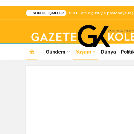
5:31
Tam ölçüsüyle pastaneye taş ç
SON GELIŞMELER
Gündem
Yaşam
Dünya
Politi