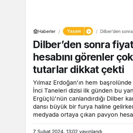
Yaşam
Yaşam
Haberler
Dilber’den sonra 
Tam ölçüs
Kalem kalem tutar
Dilber’den sonra fiyat
pastaneye 
Şekerpare 
hesabını görenler çok
tutarlar dikkat çekti
Yılmaz Erdoğan'ın hem başrolünde 
İnci Taneleri dizisi ilk günden bu ya
Ergüçlü'nün canlandırdığı Dilber ka
dansı büyük bir furya haline gelirken
medyada ortaya çıkan pavyon hesa
7 Şubat 2024, 13:02
yayınlandı