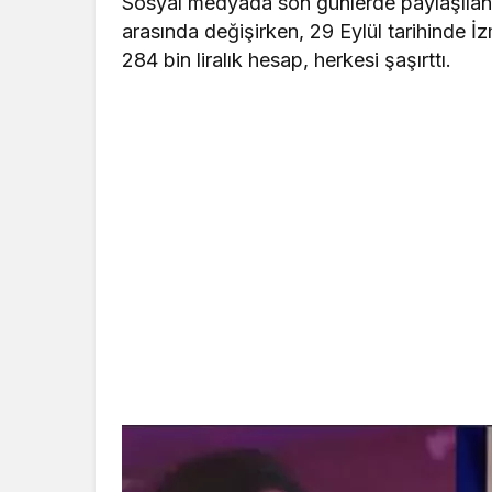
Sosyal medyada son günlerde paylaşılan 
arasında değişirken, 29 Eylül tarihinde İ
284 bin liralık hesap, herkesi şaşırttı.