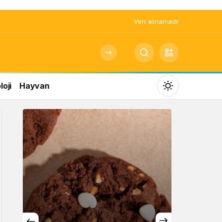
Veri alınamadı!
oji
Hayvan
Mod
değiştir
Gündüz Modu
Gündüz modunu seçin.
Gece Modu
Gece modunu seçin.