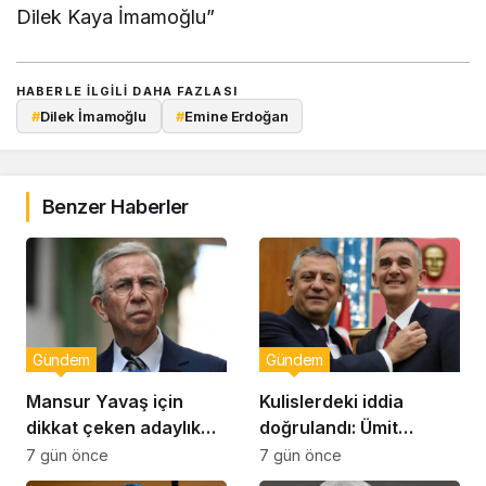
Dilek Kaya İmamoğlu”
HABERLE ILGILI DAHA FAZLASI
#
Dilek İmamoğlu
#
Emine Erdoğan
Benzer Haberler
Gündem
Gündem
Mansur Yavaş için
Kulislerdeki iddia
dikkat çeken adaylık
doğrulandı: Ümit
çıkışı
Dikbayır AKP’ye mi
7 gün önce
7 gün önce
geçiyor!