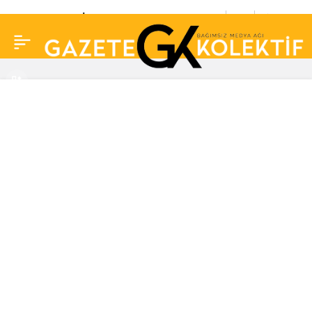
Usta sanatçı İlhan Şeşen
0
Paylaş
76 yaşında hayatını
kaybetti