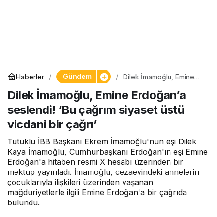
Gündem
Haberler
Dilek İmamoğlu, Emine
Erdoğan’a seslendi! ‘Bu
Dilek İmamoğlu, Emine Erdoğan’a
çağrım siyaset üstü
vicdani bir çağrı’
seslendi! ‘Bu çağrım siyaset üstü
vicdani bir çağrı’
Tutuklu İBB Başkanı Ekrem İmamoğlu'nun eşi Dilek
Kaya İmamoğlu, Cumhurbaşkanı Erdoğan'ın eşi Emine
Erdoğan'a hitaben resmi X hesabı üzerinden bir
mektup yayınladı. İmamoğlu, cezaevindeki annelerin
çocuklarıyla ilişkileri üzerinden yaşanan
mağduriyetlerle ilgili Emine Erdoğan'a bir çağrıda
bulundu.