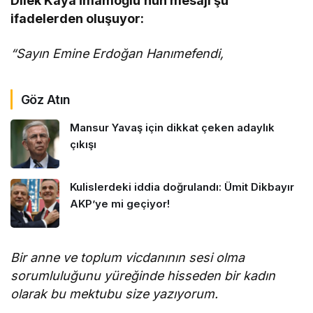
Dilek Kaya İmamoğlu’nun mesajı şu
ifadelerden oluşuyor:
“Sayın Emine Erdoğan Hanımefendi,
Göz Atın
Mansur Yavaş için dikkat çeken adaylık
çıkışı
Kulislerdeki iddia doğrulandı: Ümit Dikbayır
AKP’ye mi geçiyor!
Bir anne ve toplum vicdanının sesi olma
sorumluluğunu yüreğinde hisseden bir kadın
olarak bu mektubu size yazıyorum.