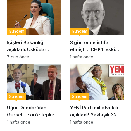
Gündem
Gündem
İçişleri Bakanlığı
3 gün önce istifa
açıkladı: Üsküdar
etmişti… CHP’li eski
Belediye Başkanı
vekil Orhan Ziya Diren
7 gün önce
1 hafta önce
Sinem Dedetaş
hayatını kaybetti!
görevden uzaklaştırıldı
Gündem
Gündem
Uğur Dündar’dan
YENİ Parti milletvekili
Gürsel Tekin’e tepki:
açıkladı! Yaklaşık 32
Hakkında suç
bin yurttaş bağış yaptı:
1 hafta önce
1 hafta önce
duyurusunda
Ne kadar toplandı?