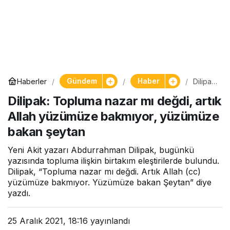
Gündem
Haber
Haberler
Dilipak:
Toplu
Dilipak: Topluma nazar mı değdi, artık
ma
nazar
Allah yüzümüze bakmıyor, yüzümüze
mı
değdi,
bakan şeytan
artık
Allah
Yeni Akit yazarı Abdurrahman Dilipak, bugünkü
yüzüm
üze
yazısında topluma ilişkin birtakım eleştirilerde bulundu.
bakmıy
Dilipak, “Topluma nazar mı değdi. Artık Allah (cc)
or,
yüzümüze bakmıyor. Yüzümüze bakan Şeytan” diye
yüzüm
yazdı.
üze
bakan
şeytan
25 Aralık 2021, 18:16
yayınlandı