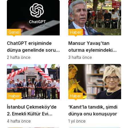
Genel
Haber
ChatGPT erişiminde
Mansur Yavaş’tan
dünya genelinde sorun:
oturma eylemindeki
Milyonlarca kullanıcı
şehit aileleri ve
2 hafta önce
3 hafta önce
etkilendi
gazilere ziyaret
Haber
Haber
İstanbul Çekmeköy’de
‘Kanıt’la tanıdık, şimdi
2. Emekli Kültür Evi
dünya onu konuşuyor
Hizmet Vermeye
4 hafta önce
1 yıl önce
Başladı