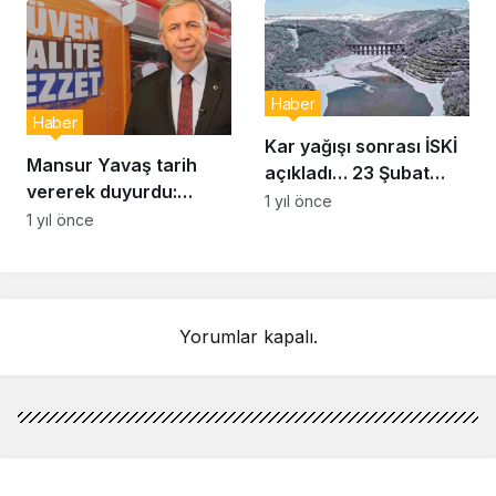
Haber
Haber
Kar yağışı sonrası İSKİ
Mansur Yavaş tarih
açıkladı… 23 Şubat
vererek duyurdu:
İstanbul baraj doluluk
1 yıl önce
Uygun fiyatlı et satışı
1 yıl önce
oranı yüzde kaç?
başlıyor
Yorumlar kapalı.