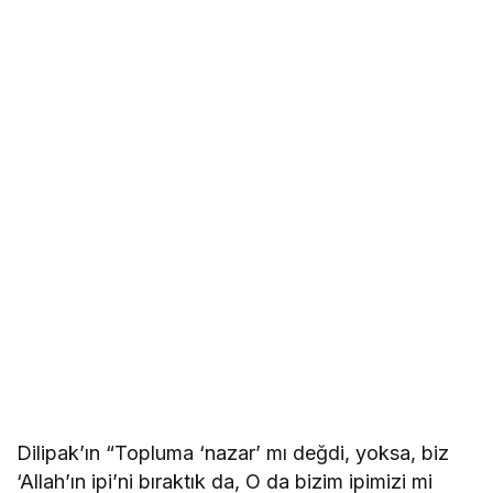
Dilipak’ın “Topluma ‘nazar’ mı değdi, yoksa, biz
‘Allah’ın ipi’ni bıraktık da, O da bizim ipimizi mi