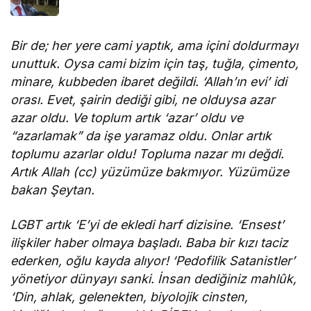
Bir de; her yere cami yaptık, ama içini doldurmayı
unuttuk. Oysa cami bizim için taş, tuğla, çimento,
minare, kubbeden ibaret değildi. ‘Allah’ın evi’ idi
orası. Evet, şairin dediği gibi, ne olduysa azar
azar oldu. Ve toplum artık ‘azar’ oldu ve
“azarlamak” da işe yaramaz oldu. Onlar artık
toplumu azarlar oldu! Topluma nazar mı değdi.
Artık Allah (cc) yüzümüze bakmıyor. Yüzümüze
bakan Şeytan.
LGBT artık ‘E’yi de ekledi harf dizisine. ‘Ensest’
ilişkiler haber olmaya başladı. Baba bir kızı taciz
ederken, oğlu kayda alıyor! ‘Pedofilik Satanistler’
yönetiyor dünyayı sanki. İnsan dediğiniz mahlûk,
‘Din, ahlak, gelenekten, biyolojik cinsten,