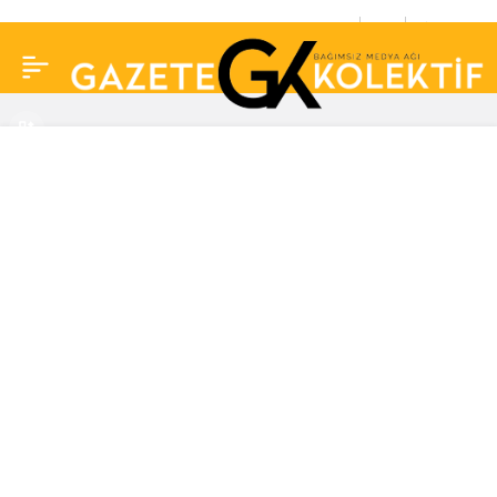
Klasik Türk müziği
0
Paylaş
sanatçısı Alaeddin
Yavaşca son
yolculuğuna uğurlandı