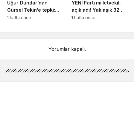
Uğur Dündar’dan
YENİ Parti milletvekili
Gürsel Tekin’e tepki:
açıkladı! Yaklaşık 32
Hakkında suç
bin yurttaş bağış yaptı:
1 hafta önce
1 hafta önce
duyurusunda
Ne kadar toplandı?
bulunacağım
Yorumlar kapalı.