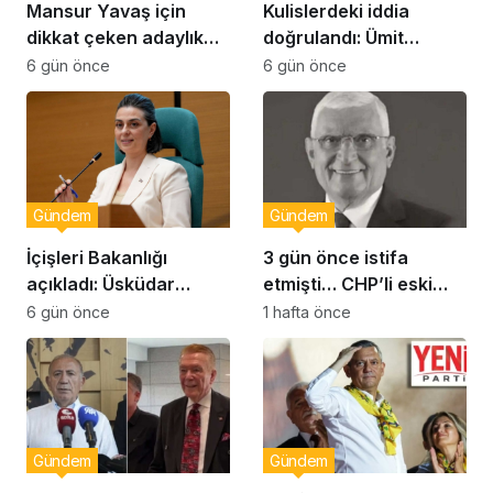
Mansur Yavaş için
Kulislerdeki iddia
dikkat çeken adaylık
doğrulandı: Ümit
çıkışı
Dikbayır AKP’ye mi
6 gün önce
6 gün önce
geçiyor!
Gündem
Gündem
İçişleri Bakanlığı
3 gün önce istifa
açıkladı: Üsküdar
etmişti… CHP’li eski
Belediye Başkanı
vekil Orhan Ziya Diren
6 gün önce
1 hafta önce
Sinem Dedetaş
hayatını kaybetti!
görevden uzaklaştırıldı
Gündem
Gündem