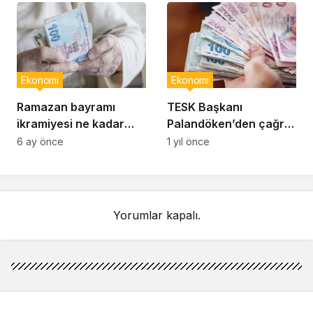
dönemine erteliyor
Ekonomi
Ekonomi
Ramazan bayramı
TESK Başkanı
ikramiyesi ne kadar
Palandöken’den çağrı:
olacak? Emekli bayram
‘Daha fazla
6 ay önce
1 yıl önce
ikramiyesi tutarı
beklemeden esnafın
kesinleşti mi?
prim günü 7 bin 200’e
indirilmeli’
Yorumlar kapalı.