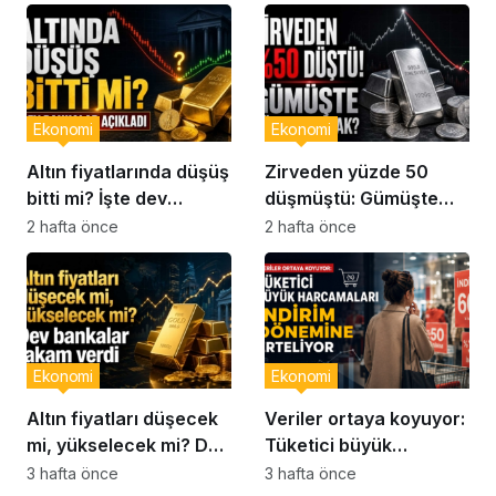
Ekonomi
Ekonomi
Altın fiyatlarında düşüş
Zirveden yüzde 50
bitti mi? İşte dev
düşmüştü: Gümüşte
bankaların son
yön ne olacak?
2 hafta önce
2 hafta önce
analizleri
Ekonomi
Ekonomi
Altın fiyatları düşecek
Veriler ortaya koyuyor:
mi, yükselecek mi? Dev
Tüketici büyük
bankalar rakam verdi…
harcamaları indirim
3 hafta önce
3 hafta önce