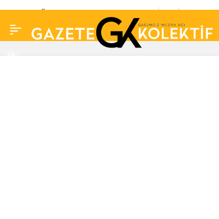
Prof. Dr. Özgür
0
Paylaş
Demirtaş’tan asgari
ücret tahmini