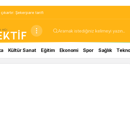
ıkartır: Şekerpare tarifi
ka
Kültür Sanat
Eğitim
Ekonomi
Spor
Sağlık
Teknol