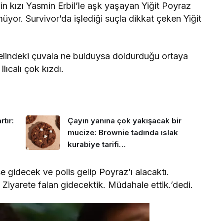
in kızı Yasmin Erbil’le aşk yaşayan Yiğit Poyraz
or. Survivor’da işlediği suçla dikkat çeken Yiğit
ek elindeki çuvala ne bulduysa doldurduğu ortaya
lıcalı çok kızdı.
tır:
Çayın yanına çok yakışacak bir
mucize: Brownie tadında ıslak
kurabiye tarifi…
se gidecek ve polis gelip Poyraz’ı alacaktı.
iyarete falan gidecektik. Müdahale ettik.’dedi.