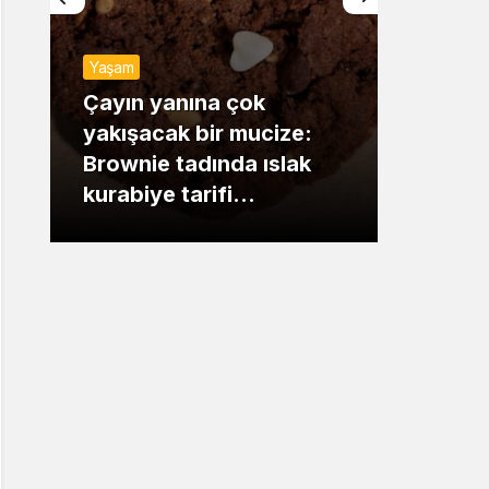
Sistem Modu
Yaşam
Sistem modunu seçin.
Gündem
Çayın yanına çok
yakışacak bir mucize:
Mansur
Brownie tadında ıslak
dikkat 
kurabiye tarifi…
çıkışı