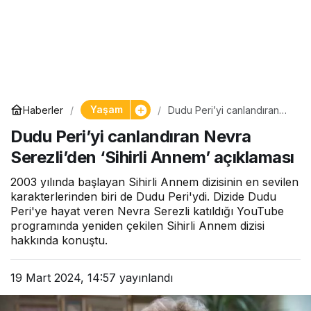
Yaşam
Haberler
Dudu Peri’yi canlandıran
Nevra Serezli’den ‘Sihirli
Dudu Peri’yi canlandıran Nevra
Annem’ açıklaması
Serezli’den ‘Sihirli Annem’ açıklaması
2003 yılında başlayan Sihirli Annem dizisinin en sevilen
karakterlerinden biri de Dudu Peri'ydi. Dizide Dudu
Peri'ye hayat veren Nevra Serezli katıldığı YouTube
programında yeniden çekilen Sihirli Annem dizisi
hakkında konuştu.
19 Mart 2024, 14:57
yayınlandı