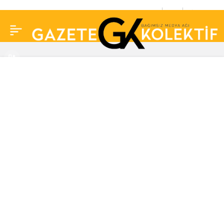
Sezen Aksu’dan
0
Paylaş
endişelendiren fotoğraf:
Bileğindeki hasta
künyesi dikkat çekti