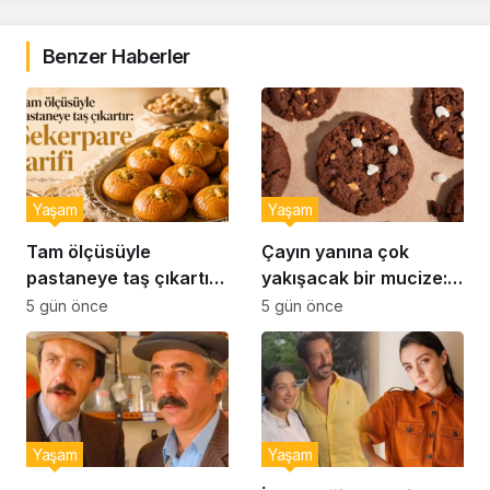
Benzer Haberler
Yaşam
Yaşam
Tam ölçüsüyle
Çayın yanına çok
pastaneye taş çıkartır:
yakışacak bir mucize:
Şekerpare tarifi
Brownie tadında ıslak
5 gün önce
5 gün önce
kurabiye tarifi…
Yaşam
Yaşam