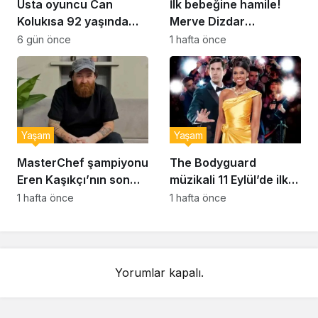
Usta oyuncu Can
İlk bebeğine hamile!
Kolukısa 92 yaşında
Merve Dizdar
hayatını kaybetti
sessizliğini bozdu: ‘İsim
6 gün önce
1 hafta önce
bulmak çok zor’
Yaşam
Yaşam
MasterChef şampiyonu
The Bodyguard
Eren Kaşıkçı’nın son
müzikali 11 Eylül’de ilk
anlarındaki kahreden
kez Türkiye’de
1 hafta önce
1 hafta önce
detay ortaya çıktı
sahnelenecek
Yorumlar kapalı.