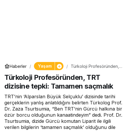
Yaşam
Haberler
Türkoloji Profesöründen,
TRT dizisine tepki:
Türkoloji Profesöründen, TRT
Tamamen saçmalık
dizisine tepki: Tamamen saçmalık
TRT’nin ‘Alparslan Büyük Selçuklu’ dizisinde tarihi
gerçeklerin yanlış anlatıldığını belirten Türkolog Prof.
Dr. Zaza Tsurtsumia, “Ben TRT’nin Gürcü halkına bir
özür borcu olduğunun kanaatindeyim” dedi. Prof. Dr.
Tsurtsumia, dizide Gürcü komutan Liparit ile ilgili
verilen bilgilerin ‘tamamen saçmalık’ olduğunu dile