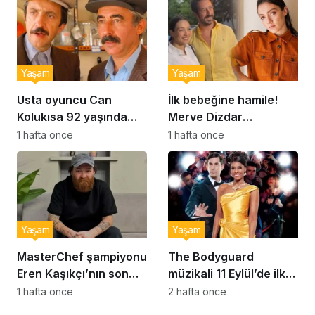
Yaşam
Yaşam
Usta oyuncu Can
İlk bebeğine hamile!
Kolukısa 92 yaşında
Merve Dizdar
hayatını kaybetti
sessizliğini bozdu: ‘İsim
1 hafta önce
1 hafta önce
bulmak çok zor’
Yaşam
Yaşam
MasterChef şampiyonu
The Bodyguard
Eren Kaşıkçı’nın son
müzikali 11 Eylül’de ilk
anlarındaki kahreden
kez Türkiye’de
1 hafta önce
2 hafta önce
detay ortaya çıktı
sahnelenecek