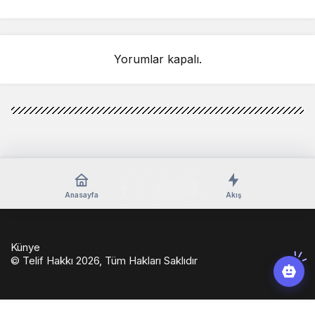
detay ortaya çıktı
sahnelenecek
Yorumlar kapalı.
Anasayfa
Akış
Künye
© Telif Hakkı 2026, Tüm Hakları Saklıdır
casino
eseranaokulu.com
tagsylvania.com
eşya
betkolik
teslabahis
depolama
giriş
casinoport
verabet
slot
pashagaming