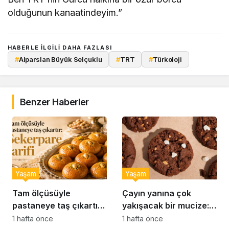
olduğunun kanaatindeyim.”
HABERLE ILGILI DAHA FAZLASI
#
Alparslan Büyük Selçuklu
#
TRT
#
Türkoloji
Benzer Haberler
Yaşam
Yaşam
Tam ölçüsüyle
Çayın yanına çok
pastaneye taş çıkartır:
yakışacak bir mucize:
Şekerpare tarifi
Brownie tadında ıslak
1 hafta önce
1 hafta önce