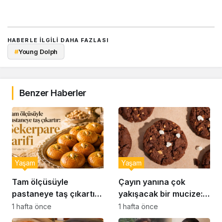
HABERLE ILGILI DAHA FAZLASI
#
Young Dolph
Benzer Haberler
Yaşam
Yaşam
Tam ölçüsüyle
Çayın yanına çok
pastaneye taş çıkartır:
yakışacak bir mucize:
Şekerpare tarifi
Brownie tadında ıslak
1 hafta önce
1 hafta önce
kurabiye tarifi…