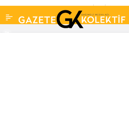
Türkoloji
0
Paylaş
Profesöründen, TRT
dizisine tepki: Tamamen
saçmalık