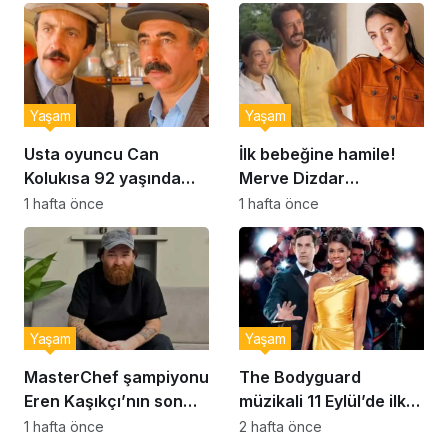
kurabiye tarifi…
Yaşam
Yaşam
Usta oyuncu Can
İlk bebeğine hamile!
Kolukısa 92 yaşında
Merve Dizdar
hayatını kaybetti
sessizliğini bozdu: ‘İsim
1 hafta önce
1 hafta önce
bulmak çok zor’
Yaşam
Yaşam
MasterChef şampiyonu
The Bodyguard
Eren Kaşıkçı’nın son
müzikali 11 Eylül’de ilk
anlarındaki kahreden
kez Türkiye’de
1 hafta önce
2 hafta önce