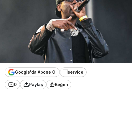
Google'da Abone Ol
0
Paylaş
Beğen