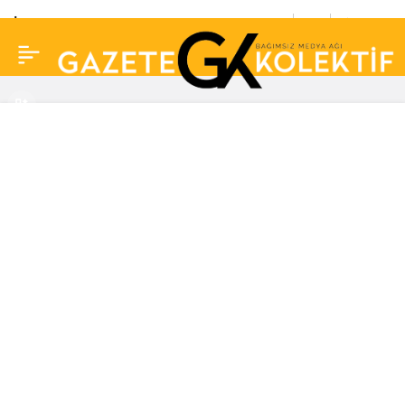
İspanya geçen yıl
0
Paylaş
tarihindeki en yüksek
intihar sayısını kaydetti