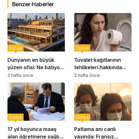
Benzer Haberler
Dünya
Dünya
Dünyanın en büyük
Tuvalet kağıtlarının
yüzen ofisi: Ne batıyor
tehlikeleri hakkında
ne yerinde kalıyor
yeni uyarılar
2 hafta önce
2 hafta önce
Dünya
Dünya
17 yıl boyunca maaş
Patlama anı canlı
alan öğretmene sağlık
yayında: Fransız