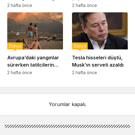
raporu soruşturması
muhabir şaşkın
2 hafta önce
2 hafta önce
Dünya
Dünya
Avrupa’daki yangınlar
Tesla hisseleri düştü,
sürerken tatilcilerin
Musk’ın serveti azaldı
kayıtsızlığı tepki yarattı
2 hafta önce
2 hafta önce
Yorumlar kapalı.