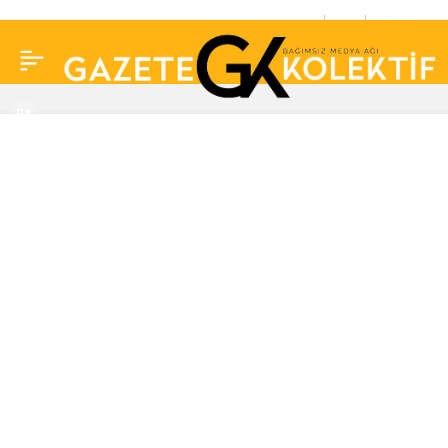
Meğer yanlış
0
Paylaş
biliyormuşuz… Canan
Karatay’dan kritik uyarı!
Böyle görünüyorsa
sakın tüketmeyin