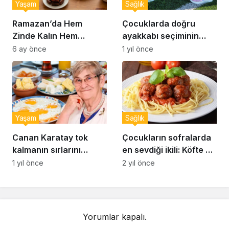
Yaşam
Sağlık
Ramazan’da Hem
Çocuklarda doğru
Zinde Kalın Hem
ayakkabı seçiminin
Susamayın: İftar ve
önemi… Uzmanlar
6 ay önce
1 yıl önce
Sahur İçin Altın Kurallar
uyardı: Doğru ayakkabı
seçimi nasıl yapılır?
Yaşam
Sağlık
Canan Karatay tok
Çocukların sofralarda
kalmanın sırlarını
en sevdiği ikili: Köfte ve
açıkladı: Sahurda
makarna
1 yıl önce
2 yıl önce
bunları yiyen 12 saat
acıkmıyor
Yorumlar kapalı.