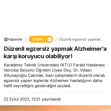
Sağlık
Haberler
Düzenli egzersiz yapmak
Alzheimer’a karşı koruyucu
Düzenli egzersiz yapmak Alzheimer’a
olabiliyor!
karşı koruyucu olabiliyor!
Karadeniz Teknik Üniversitesi (KTÜ) Farabi Hastanesi
Nöroloji Bölümü Öğretim Üyesi Doç. Dr. Vildan
Altunayoğlu Çakmak, bazı çalışmaların düzenli olarak
egzersiz yapan kişilerde Alzheimer hastalığının daha
hafif seyrettiğini gösterdiğini söyledi.
22 Eylül 2023, 13:21
yayınlandı