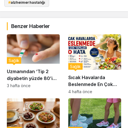
#
alzheimer hastalığı
Benzer Haberler
Sağlık
Sağlık
Uzmanından ‘Tip 2
Sıcak Havalarda
diyabetin yüzde 80’i
Beslenmede En Çok
önlenebilir’ uyarısı
3 hafta önce
Yapılan 10 Hata
4 hafta önce