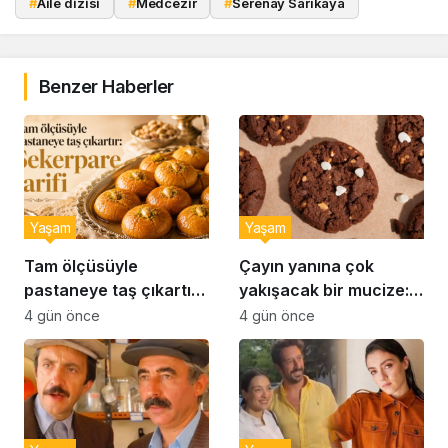
#
Aile dizisi
#
Medcezir
#
Serenay Sarıkaya
Benzer Haberler
Yaşam
Yaşam
Tam ölçüsüyle
Çayın yanına çok
pastaneye taş çıkartır:
yakışacak bir mucize:
Şekerpare tarifi
Brownie tadında ıslak
4 gün önce
4 gün önce
kurabiye tarifi…