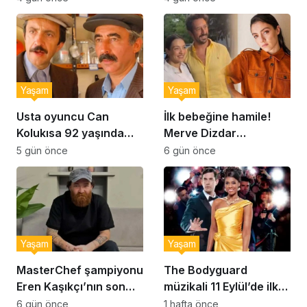
kurabiye tarifi…
Yaşam
Yaşam
Usta oyuncu Can
İlk bebeğine hamile!
Kolukısa 92 yaşında
Merve Dizdar
hayatını kaybetti
sessizliğini bozdu: ‘İsim
5 gün önce
6 gün önce
bulmak çok zor’
Yaşam
Yaşam
MasterChef şampiyonu
The Bodyguard
Eren Kaşıkçı’nın son
müzikali 11 Eylül’de ilk
anlarındaki kahreden
kez Türkiye’de
6 gün önce
1 hafta önce