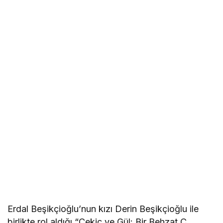
Erdal Beşikçioğlu’nun kızı Derin Beşikçioğlu ile
birlikte rol aldığı “Çekiç ve Gül: Bir Behzat Ç.