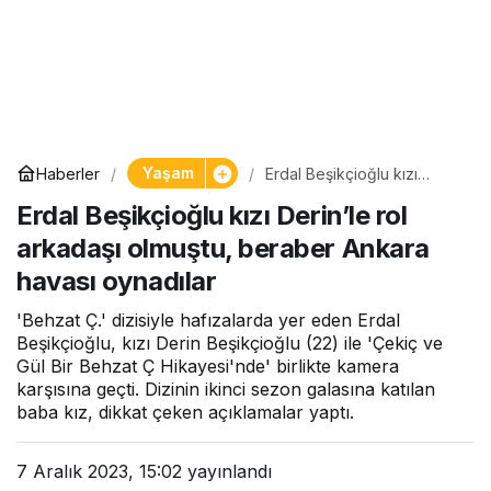
Yaşam
Haberler
Erdal Beşikçioğlu kızı
Derin’le rol arkadaşı
Erdal Beşikçioğlu kızı Derin’le rol
olmuştu, beraber Ankara
havası oynadılar
arkadaşı olmuştu, beraber Ankara
havası oynadılar
'Behzat Ç.' dizisiyle hafızalarda yer eden Erdal
Beşikçioğlu, kızı Derin Beşikçioğlu (22) ile 'Çekiç ve
Gül Bir Behzat Ç Hikayesi'nde' birlikte kamera
karşısına geçti. Dizinin ikinci sezon galasına katılan
baba kız, dikkat çeken açıklamalar yaptı.
7 Aralık 2023, 15:02
yayınlandı