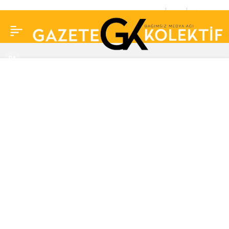
Serenay Sarıkaya:
0
Paylaş
‘Annem ve babamın
boşanması bana çok
şey öğretti’