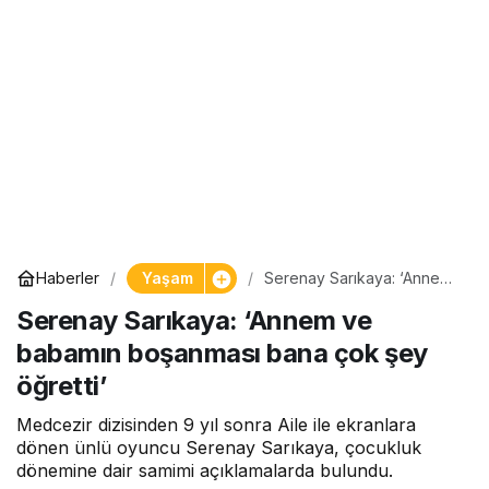
Yaşam
Haberler
Serenay Sarıkaya: ‘Annem
ve babamın boşanması
Serenay Sarıkaya: ‘Annem ve
bana çok şey öğretti’
babamın boşanması bana çok şey
öğretti’
Medcezir dizisinden 9 yıl sonra Aile ile ekranlara
dönen ünlü oyuncu Serenay Sarıkaya, çocukluk
dönemine dair samimi açıklamalarda bulundu.