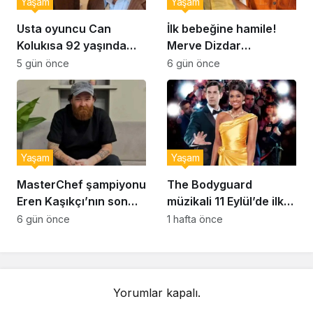
Yaşam
Yaşam
Usta oyuncu Can
İlk bebeğine hamile!
Kolukısa 92 yaşında
Merve Dizdar
hayatını kaybetti
sessizliğini bozdu: ‘İsim
5 gün önce
6 gün önce
bulmak çok zor’
Yaşam
Yaşam
MasterChef şampiyonu
The Bodyguard
Eren Kaşıkçı’nın son
müzikali 11 Eylül’de ilk
anlarındaki kahreden
kez Türkiye’de
6 gün önce
1 hafta önce
detay ortaya çıktı
sahnelenecek
Yorumlar kapalı.