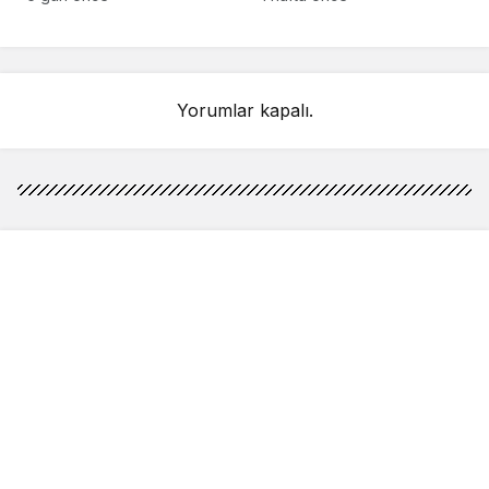
detay ortaya çıktı
sahnelenecek
Yorumlar kapalı.