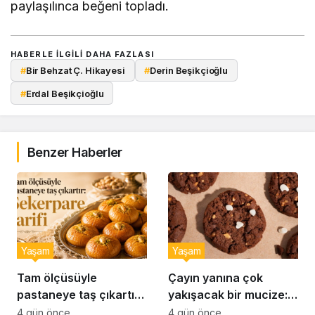
paylaşılınca beğeni topladı.
HABERLE ILGILI DAHA FAZLASI
#
Bir Behzat Ç. Hikayesi
#
Derin Beşikçioğlu
#
Erdal Beşikçioğlu
Benzer Haberler
Yaşam
Yaşam
Tam ölçüsüyle
Çayın yanına çok
pastaneye taş çıkartır:
yakışacak bir mucize:
Şekerpare tarifi
Brownie tadında ıslak
4 gün önce
4 gün önce