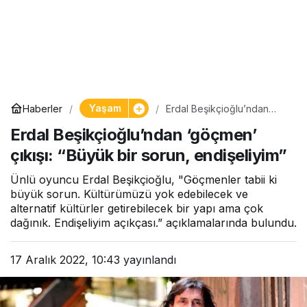
Yaşam
Haberler
Erdal Beşikçioğlu’ndan
‘göçmen’ çıkışı: “Büyük bir
Erdal Beşikçioğlu’ndan ‘göçmen’
sorun, endişeliyim”
çıkışı: “Büyük bir sorun, endişeliyim”
Ünlü oyuncu Erdal Beşikçioğlu, "Göçmenler tabii ki
büyük sorun. Kültürümüzü yok edebilecek ve
alternatif kültürler getirebilecek bir yapı ama çok
dağınık. Endişeliyim açıkçası.” açıklamalarında bulundu.
17 Aralık 2022, 10:43
yayınlandı