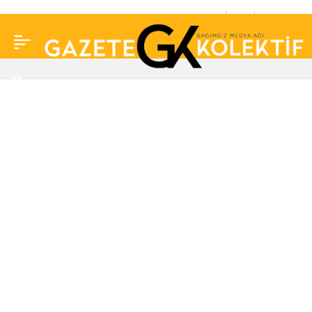
Şarkıcı Simge Sağın’dan
0
Paylaş
kötü haber! Apar topar
hastaneye kaldırıldı…