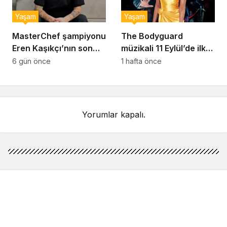
Yaşam
Yaşam
MasterChef şampiyonu
The Bodyguard
Eren Kaşıkçı’nın son
müzikali 11 Eylül’de ilk
anlarındaki kahreden
kez Türkiye’de
6 gün önce
1 hafta önce
detay ortaya çıktı
sahnelenecek
Yorumlar kapalı.