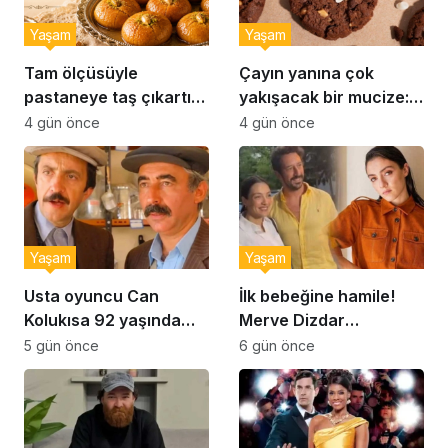
Yaşam
Yaşam
Tam ölçüsüyle
Çayın yanına çok
pastaneye taş çıkartır:
yakışacak bir mucize:
Şekerpare tarifi
Brownie tadında ıslak
4 gün önce
4 gün önce
kurabiye tarifi…
Yaşam
Yaşam
Usta oyuncu Can
İlk bebeğine hamile!
Kolukısa 92 yaşında
Merve Dizdar
hayatını kaybetti
sessizliğini bozdu: ‘İsim
5 gün önce
6 gün önce
bulmak çok zor’