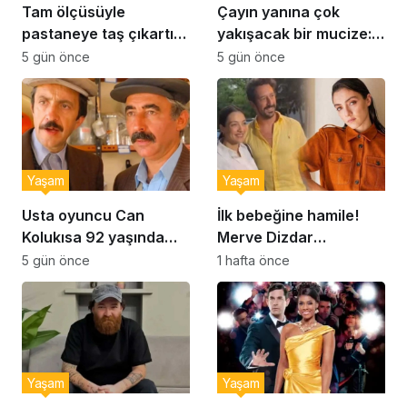
Tam ölçüsüyle
Çayın yanına çok
pastaneye taş çıkartır:
yakışacak bir mucize:
Şekerpare tarifi
Brownie tadında ıslak
5 gün önce
5 gün önce
kurabiye tarifi…
Yaşam
Yaşam
Usta oyuncu Can
İlk bebeğine hamile!
Kolukısa 92 yaşında
Merve Dizdar
hayatını kaybetti
sessizliğini bozdu: ‘İsim
5 gün önce
1 hafta önce
bulmak çok zor’
Yaşam
Yaşam