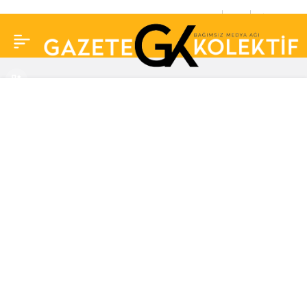
Merve Boluğur’dan
0
Paylaş
“Hülya Avşar’a gerek
yok” çıkışı: Saçımı
boyatır ben oynarım