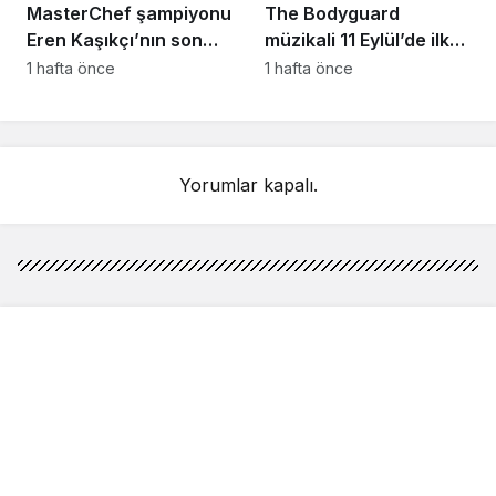
MasterChef şampiyonu
The Bodyguard
Eren Kaşıkçı’nın son
müzikali 11 Eylül’de ilk
anlarındaki kahreden
kez Türkiye’de
1 hafta önce
1 hafta önce
detay ortaya çıktı
sahnelenecek
Yorumlar kapalı.