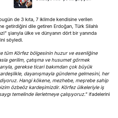
ugün de 3 kıta, 7 iklimde kendisine verilen
e getirdiğini dile getiren Erdoğan, Türk Silahlı
zi” şiarıyla ülke ve dünyanın dört bir yanında
ini söyledi.
ikte tüm Körfez bölgesinin huzur ve esenliğine
asla gerilim, çatışma ve husumet görmek
ibarıyla, gerekse ticari bakımdan çok büyük
kardeşlikle, dayanışmayla gündeme gelmesini, her
 ediyoruz. Hangi kökene, mezhebe, meşrebe sahip
izim özbeöz kardeşimizdir. Körfez ülkeleriyle iş
e saygı temelinde ilerletmeye çalışıyoruz.
” ifadelerini