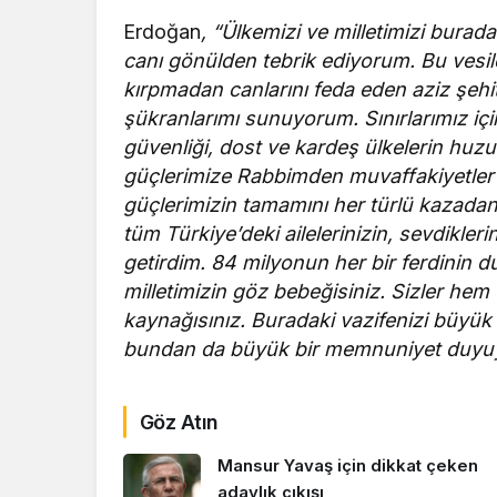
Erdoğan
, “Ülkemizi ve milletimizi burad
canı gönülden tebrik ediyorum. Bu vesil
kırpmadan canlarını feda eden aziz şehit
şükranlarımı sunuyorum. Sınırlarımız içi
güvenliği, dost ve kardeş ülkelerin huz
güçlerimize Rabbimden muvaffakiyetler 
güçlerimizin tamamını her türlü kazadan
tüm Türkiye’deki ailelerinizin, sevdiklerin
getirdim. 84 milyonun her bir ferdinin dua
milletimizin göz bebeğisiniz. Sizler he
kaynağısınız. Buradaki vazifenizi büyük b
bundan da büyük bir memnuniyet duyu
Göz Atın
Mansur Yavaş için dikkat çeken
adaylık çıkışı