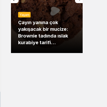
Sistem Modu
Yaşam
Sistem modunu seçin.
Günde
Çayın yanına çok
yakışacak bir mucize:
Mansu
Brownie tadında ıslak
dikka
kurabiye tarifi…
çıkışı