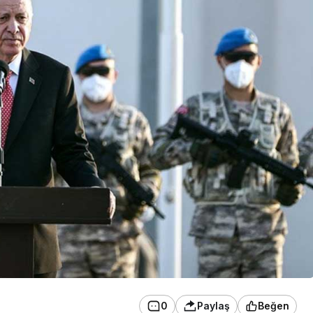
0
Paylaş
Beğen