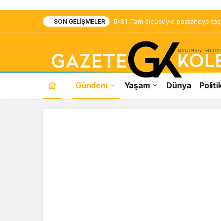
5:31
Tam ölçüsüyle pastaneye taş ç
SON GELIŞMELER
Gündem
Yaşam
Dünya
Politi