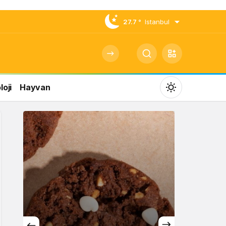
27.7 °
Istanbul
oji
Hayvan
Mod
değiştir
Gündüz Modu
Gündüz modunu seçin.
Gece Modu
Gece modunu seçin.