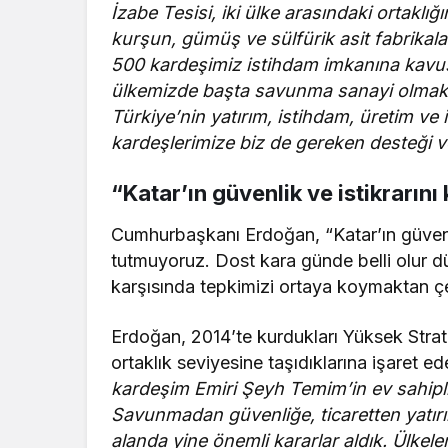
İzabe Tesisi, iki ülke arasındaki ortaklığ
kurşun, gümüş ve sülfürik asit fabrikala
500 kardeşimiz istihdam imkanına kavuşa
ülkemizde başta savunma sanayi olmak ü
Türkiye’nin yatırım, istihdam, üretim ve
kardeşlerimize biz de gereken desteği v
“Katar’ın güvenlik ve istikrarın
Cumhurbaşkanı Erdoğan, “Katar’ın güvenli
tutmuyoruz. Dost kara günde belli olur düs
karşısında tepkimizi ortaya koymaktan ç
Erdoğan, 2014’te kurdukları Yüksek Strateji
ortaklık seviyesine taşıdıklarına işaret ed
kardeşim Emiri Şeyh Temim’in ev sahipli
Savunmadan güvenliğe, ticaretten yatırı
alanda yine önemli kararlar aldık. Ülkeler