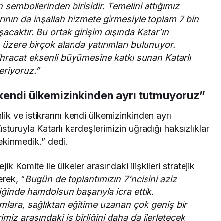
ın sembollerinden birisidir. Temelini attığımız
rının da inşallah hizmete girmesiyle toplam 7 bin
caktır. Bu ortak girişim dışında Katar’ın
zere birçok alanda yatırımları bulunuyor.
 ihracat eksenli büyümesine katkı sunan Katarlı
eriyoruz.”
ı kendi ülkemizinkinden ayrı tutmuyoruz”
k ve istikrarını kendi ülkemizinkinden ayrı
turuyla Katarlı kardeşlerimizin uğradığı haksızlıklar
ekinmedik.” dedi.
k Komite ile ülkeler arasındaki ilişkileri stratejik
erek, “
Bugün de toplantımızın 7’ncisini aziz
ğinde hamdolsun başarıyla icra ettik.
mlara, sağlıktan eğitime uzanan çok geniş bir
imiz arasındaki iş birliğini daha da ilerletecek