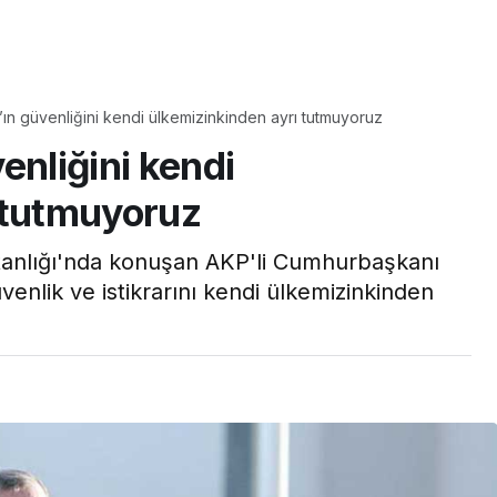
Yaşam
’ın güvenliğini kendi ülkemizinkinden ayrı tutmuyoruz
Tam ölçüsüyle
enliğini kendi
pastaneye taş çıkartır:
Şekerpare tarifi
 tutmuyoruz
anlığı'nda konuşan AKP'li Cumhurbaşkanı
enlik ve istikrarını kendi ülkemizinkinden