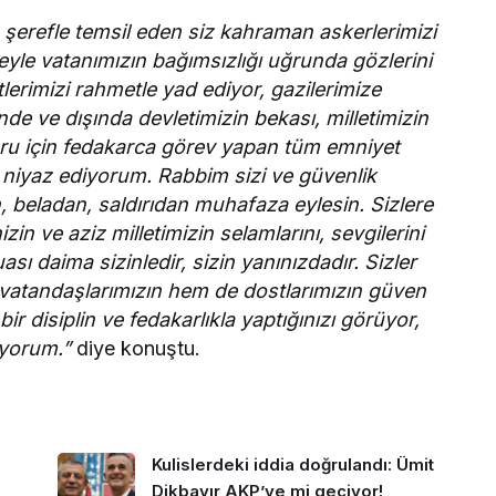
a şerefle temsil eden siz kahraman askerlerimizi
eyle vatanımızın bağımsızlığı uğrunda gözlerini
lerimizi rahmetle yad ediyor, gazilerimize
nde ve dışında devletimizin bekası, milletimizin
uru için fedakarca görev yapan tüm emniyet
niyaz ediyorum. Rabbim sizi ve güvenlik
, beladan, saldırıdan muhafaza eylesin. Sizlere
izin ve aziz milletimizin selamlarını, sevgilerini
sı daima sizinledir, sizin yanınızdadır. Sizler
m vatandaşlarımızın hem de dostlarımızın güven
ir disiplin ve fedakarlıkla yaptığınızı görüyor,
yorum.”
diye konuştu.
Kulislerdeki iddia doğrulandı: Ümit
Dikbayır AKP’ye mi geçiyor!