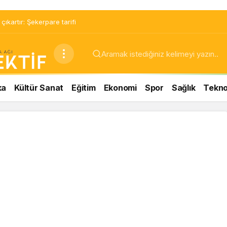
ıkartır: Şekerpare tarifi
ka
Kültür Sanat
Eğitim
Ekonomi
Spor
Sağlık
Teknol