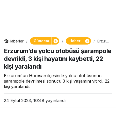
Gündem
Haber
Haberler
Erzuru
m’da
Erzurum’da yolcu otobüsü şarampole
yolcu
otobüs
devrildi, 3 kişi hayatını kaybetti, 22
ü
şaram
kişi yaralandı
pole
devrild
Erzurum'un Horasan ilçesinde yolcu otobüsünün
i, 3 kişi
hayatın
şarampole devrilmesi sonucu 3 kişi yaşamını yitirdi, 22
ı
kişi yaralandı.
kaybet
ti, 22
kişi
24 Eylül 2023, 10:48
yayınlandı
yarala
ndı