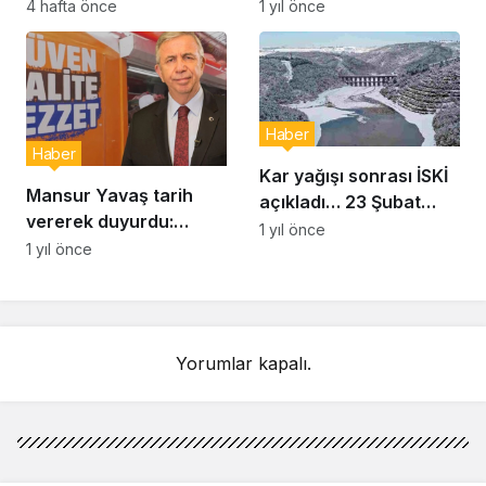
Hizmet Vermeye
4 hafta önce
1 yıl önce
Başladı
Haber
Haber
Kar yağışı sonrası İSKİ
Mansur Yavaş tarih
açıkladı… 23 Şubat
vererek duyurdu:
İstanbul baraj doluluk
1 yıl önce
Uygun fiyatlı et satışı
1 yıl önce
oranı yüzde kaç?
başlıyor
Yorumlar kapalı.