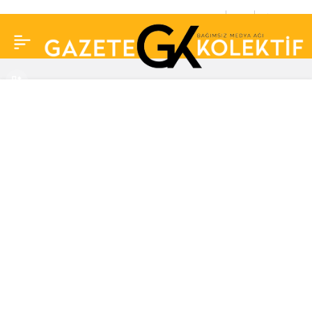
Sedat Peker hastaneye
0
Paylaş
kaldırıldı! avukatından
açıklama geldi…