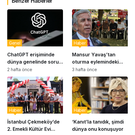
Benzer Haberler
Genel
Haber
ChatGPT erişiminde
Mansur Yavaş’tan
dünya genelinde sorun:
oturma eylemindeki
Milyonlarca kullanıcı
şehit aileleri ve
2 hafta önce
3 hafta önce
etkilendi
gazilere ziyaret
Haber
Haber
İstanbul Çekmeköy’de
‘Kanıt’la tanıdık, şimdi
2. Emekli Kültür Evi
dünya onu konuşuyor