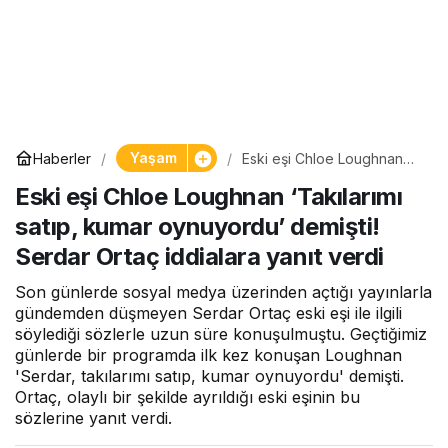
Yaşam
Haberler
Eski eşi Chloe Loughnan
‘Takılarımı satıp, kumar
Eski eşi Chloe Loughnan ‘Takılarımı
oynuyordu’ demişti! Serdar
Ortaç iddialara yanıt verdi
satıp, kumar oynuyordu’ demişti!
Serdar Ortaç iddialara yanıt verdi
Son günlerde sosyal medya üzerinden açtığı yayınlarla
gündemden düşmeyen Serdar Ortaç eski eşi ile ilgili
söylediği sözlerle uzun süre konuşulmuştu. Geçtiğimiz
günlerde bir programda ilk kez konuşan Loughnan
'Serdar, takılarımı satıp, kumar oynuyordu' demişti.
Ortaç, olaylı bir şekilde ayrıldığı eski eşinin bu
sözlerine yanıt verdi.