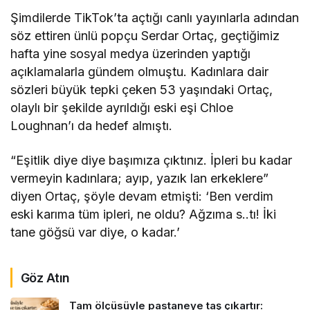
Şimdilerde TikTok’ta açtığı canlı yayınlarla adından
söz ettiren ünlü popçu Serdar Ortaç, geçtiğimiz
hafta yine sosyal medya üzerinden yaptığı
açıklamalarla gündem olmuştu. Kadınlara dair
sözleri büyük tepki çeken 53 yaşındaki Ortaç,
olaylı bir şekilde ayrıldığı eski eşi Chloe
Loughnan’ı da hedef almıştı.
“Eşitlik diye diye başımıza çıktınız. İpleri bu kadar
vermeyin kadınlara; ayıp, yazık lan erkeklere”
diyen Ortaç, şöyle devam etmişti: ‘Ben verdim
eski karıma tüm ipleri, ne oldu? Ağzıma s..tı! İki
tane göğsü var diye, o kadar.’
Göz Atın
Tam ölçüsüyle pastaneye taş çıkartır: