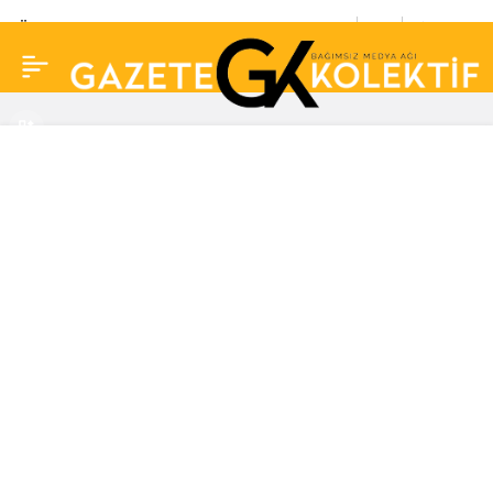
Ömer dizisinin Haluk’u
0
Paylaş
Rüzgar Aksoy ile
Yasemin Sancaklı
dünyaevine girdi: “Rüya
gibi geldi geçti… çok
güzeldi”