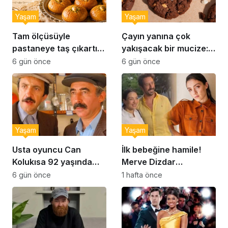
Yaşam
Yaşam
Tam ölçüsüyle
Çayın yanına çok
pastaneye taş çıkartır:
yakışacak bir mucize:
Şekerpare tarifi
Brownie tadında ıslak
6 gün önce
6 gün önce
kurabiye tarifi…
Yaşam
Yaşam
Usta oyuncu Can
İlk bebeğine hamile!
Kolukısa 92 yaşında
Merve Dizdar
hayatını kaybetti
sessizliğini bozdu: ‘İsim
6 gün önce
1 hafta önce
bulmak çok zor’