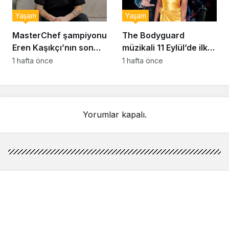
Yaşam
Yaşam
MasterChef şampiyonu
The Bodyguard
Eren Kaşıkçı’nın son
müzikali 11 Eylül’de ilk
anlarındaki kahreden
kez Türkiye’de
1 hafta önce
1 hafta önce
detay ortaya çıktı
sahnelenecek
Yorumlar kapalı.