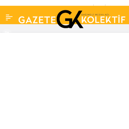
Kötü haber alınca neden
0
Paylaş
ağzımızı kapatırız? Eski
FBI uzmanı sebebini
açıkladı