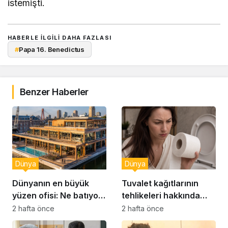
istemişti.
HABERLE ILGILI DAHA FAZLASI
#
Papa 16. Benedictus
Benzer Haberler
Dünya
Dünya
Dünyanın en büyük
Tuvalet kağıtlarının
yüzen ofisi: Ne batıyor
tehlikeleri hakkında
ne yerinde kalıyor
yeni uyarılar
2 hafta önce
2 hafta önce