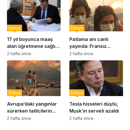
Dünya
Dünya
17 yıl boyunca maaş
Patlama anı canlı
alan öğretmene sağlık
yayında: Fransız
raporu soruşturması
muhabir şaşkın
2 hafta önce
2 hafta önce
Dünya
Dünya
Avrupa’daki yangınlar
Tesla hisseleri düştü,
sürerken tatilcilerin
Musk’ın serveti azaldı
kayıtsızlığı tepki yarattı
2 hafta önce
2 hafta önce