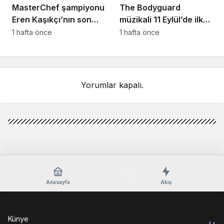
MasterChef şampiyonu
The Bodyguard
Eren Kaşıkçı’nın son
müzikali 11 Eylül’de ilk
anlarındaki kahreden
kez Türkiye’de
1 hafta önce
1 hafta önce
detay ortaya çıktı
sahnelenecek
Yorumlar kapalı.
Anasayfa
Akış
Künye