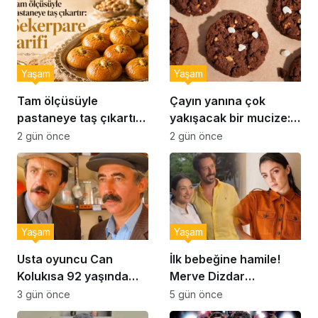
Yaşam
Yaşam
Tam ölçüsüyle
Çayın yanına çok
pastaneye taş çıkartır:
yakışacak bir mucize:
Şekerpare tarifi
Brownie tadında ıslak
2 gün önce
2 gün önce
kurabiye tarifi…
Yaşam
Yaşam
Usta oyuncu Can
İlk bebeğine hamile!
Kolukısa 92 yaşında
Merve Dizdar
hayatını kaybetti
sessizliğini bozdu: ‘İsim
3 gün önce
5 gün önce
bulmak çok zor’