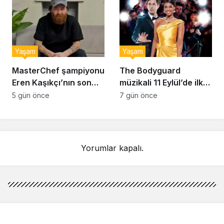
Yaşam
Yaşam
MasterChef şampiyonu
The Bodyguard
Eren Kaşıkçı’nın son
müzikali 11 Eylül’de ilk
anlarındaki kahreden
kez Türkiye’de
5 gün önce
7 gün önce
detay ortaya çıktı
sahnelenecek
Yorumlar kapalı.