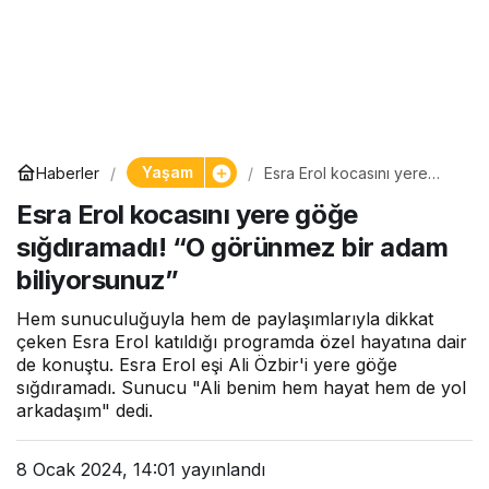
Yaşam
Haberler
Esra Erol kocasını yere
göğe sığdıramadı! “O
Esra Erol kocasını yere göğe
görünmez bir adam
biliyorsunuz”
sığdıramadı! “O görünmez bir adam
biliyorsunuz”
Hem sunuculuğuyla hem de paylaşımlarıyla dikkat
çeken Esra Erol katıldığı programda özel hayatına dair
de konuştu. Esra Erol eşi Ali Özbir'i yere göğe
sığdıramadı. Sunucu "Ali benim hem hayat hem de yol
arkadaşım" dedi.
8 Ocak 2024, 14:01
yayınlandı