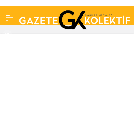
Çağla Şıkel Selen
0
Paylaş
Görgüzel’den şikayetçi
oldu! “Ben evde yokken,
kızımın babasını ziyaret
ediyormuş”