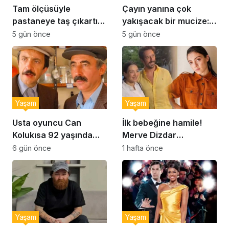
Tam ölçüsüyle
Çayın yanına çok
pastaneye taş çıkartır:
yakışacak bir mucize:
Şekerpare tarifi
Brownie tadında ıslak
5 gün önce
5 gün önce
kurabiye tarifi…
Yaşam
Yaşam
Usta oyuncu Can
İlk bebeğine hamile!
Kolukısa 92 yaşında
Merve Dizdar
hayatını kaybetti
sessizliğini bozdu: ‘İsim
6 gün önce
1 hafta önce
bulmak çok zor’
Yaşam
Yaşam