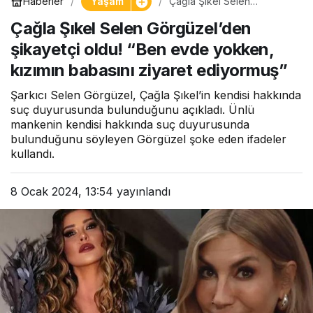
Yaşam
Haberler
Çağla Şıkel Selen
Görgüzel’den şikayetçi
Çağla Şıkel Selen Görgüzel’den
oldu! “Ben evde yokken,
kızımın babasını ziyaret
şikayetçi oldu! “Ben evde yokken,
ediyormuş”
kızımın babasını ziyaret ediyormuş”
Şarkıcı Selen Görgüzel, Çağla Şıkel’in kendisi hakkında
suç duyurusunda bulunduğunu açıkladı. Ünlü
mankenin kendisi hakkında suç duyurusunda
bulunduğunu söyleyen Görgüzel şoke eden ifadeler
kullandı.
8 Ocak 2024, 13:54
yayınlandı