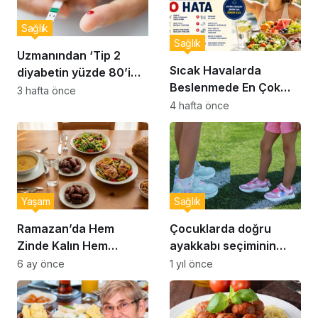
Sağlık
Sağlık
Uzmanından ‘Tip 2
Sıcak Havalarda
diyabetin yüzde 80’i
Beslenmede En Çok
önlenebilir’ uyarısı
3 hafta önce
Yapılan 10 Hata
4 hafta önce
Yaşam
Sağlık
Ramazan’da Hem
Çocuklarda doğru
Zinde Kalın Hem
ayakkabı seçiminin
Susamayın: İftar ve
önemi… Uzmanlar
6 ay önce
1 yıl önce
Sahur İçin Altın Kurallar
uyardı: Doğru ayakkabı
seçimi nasıl yapılır?