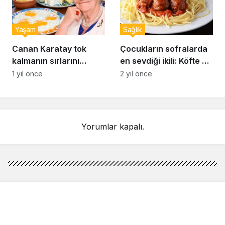
Yaşam
Sağlık
Canan Karatay tok
Çocukların sofralarda
kalmanın sırlarını
en sevdiği ikili: Köfte ve
açıkladı: Sahurda
makarna
1 yıl önce
2 yıl önce
bunları yiyen 12 saat
acıkmıyor
Yorumlar kapalı.