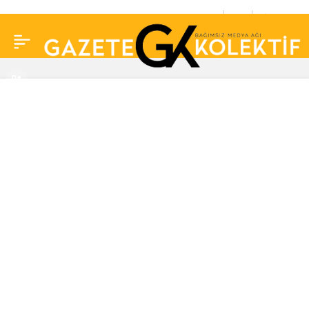
Uzmanlar açıkladı:
0
Paylaş
Telefonu gece şarj
etmenin zararları