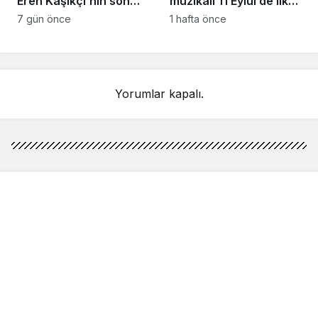
Eren Kaşıkçı’nın son
müzikali 11 Eylül’de ilk
anlarındaki kahreden
kez Türkiye’de
7 gün önce
1 hafta önce
detay ortaya çıktı
sahnelenecek
Yorumlar kapalı.