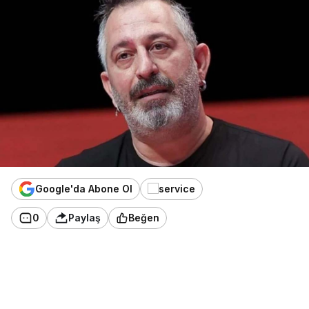
Google'da Abone Ol
0
Paylaş
Beğen