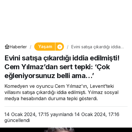
Yaşam
Haberler
Evini satışa çıkardığı iddia
edilmişti! Cem Yılmaz’dan
Evini satışa çıkardığı iddia edilmişti!
sert tepki: ‘Çok
eğleniyorsunuz belli ama…’
Cem Yılmaz’dan sert tepki: ‘Çok
eğleniyorsunuz belli ama…’
Komedyen ve oyuncu Cem Yılmaz'ın, Levent’teki
villasını satışa çıkardığı iddia edilmişti. Yılmaz sosyal
medya hesabından duruma tepki gösterdi.
14 Ocak 2024, 17:15
yayınlandı
14 Ocak 2024, 17:16
güncellendi