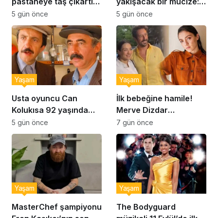
pastaneye taş çıkartır:
yakışacak bir mucize:
Şekerpare tarifi
Brownie tadında ıslak
5 gün önce
5 gün önce
kurabiye tarifi…
Yaşam
Yaşam
Usta oyuncu Can
İlk bebeğine hamile!
Kolukısa 92 yaşında
Merve Dizdar
hayatını kaybetti
sessizliğini bozdu: ‘İsim
5 gün önce
7 gün önce
bulmak çok zor’
Yaşam
Yaşam
MasterChef şampiyonu
The Bodyguard