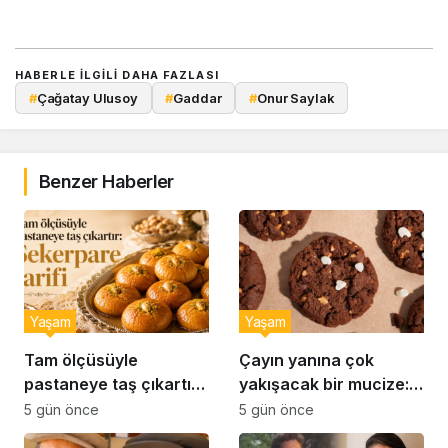
HABERLE ILGILI DAHA FAZLASI
#
Çağatay Ulusoy
#
Gaddar
#
Onur Saylak
Benzer Haberler
Yaşam
Yaşam
Tam ölçüsüyle
Çayın yanına çok
pastaneye taş çıkartır:
yakışacak bir mucize:
Şekerpare tarifi
Brownie tadında ıslak
5 gün önce
5 gün önce
kurabiye tarifi…