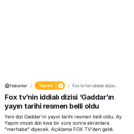
Yaşam
Haberler
Fox tv’nin iddialı dizisi
‘Gaddar’ın yayın tarihi
Fox tv’nin iddialı dizisi ‘Gaddar’ın
resmen belli oldu
yayın tarihi resmen belli oldu
Yeni dizi Gaddar'ın yayın tarihi resmen belli oldu. Ay
Yapım imzalı dizi kısa bir süre sonra ekranlara
"merhaba" diyecek. Açıklama FOX TV'den geldi.