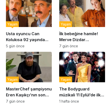
Yaşam
Yaşam
Usta oyuncu Can
İlk bebeğine hamile!
Kolukısa 92 yaşında
Merve Dizdar
hayatını kaybetti
sessizliğini bozdu: ‘İsim
5 gün önce
7 gün önce
bulmak çok zor’
Yaşam
Yaşam
MasterChef şampiyonu
The Bodyguard
Eren Kaşıkçı’nın son
müzikali 11 Eylül’de ilk
anlarındaki kahreden
kez Türkiye’de
7 gün önce
1 hafta önce
detay ortaya çıktı
sahnelenecek