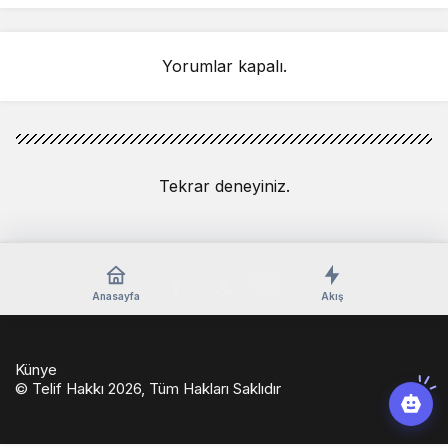
Yorumlar kapalı.
Tekrar deneyiniz.
Anasayfa
Akış
Künye
© Telif Hakkı 2026, Tüm Hakları Saklıdır
casino
eseranaokulu.com
tagsylvania.com
eşya
betkolik
teslabahis
depolama
giriş
casinoport
verabet