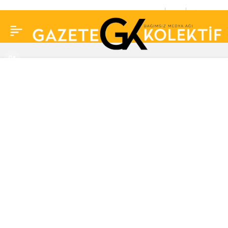
Fox tv’nin iddialı dizisi
0
Paylaş
‘Gaddar’ın yayın tarihi
resmen belli oldu