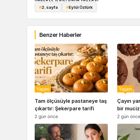
#
2. sayfa
#
Eylül Öztürk
Benzer Haberler
Yaşam
Yaşam
Tam ölçüsüyle pastaneye taş
Çayın ya
çıkartır: Şekerpare tarifi
bir muciz
ıslak kur
2 gün önce
2 gün önc