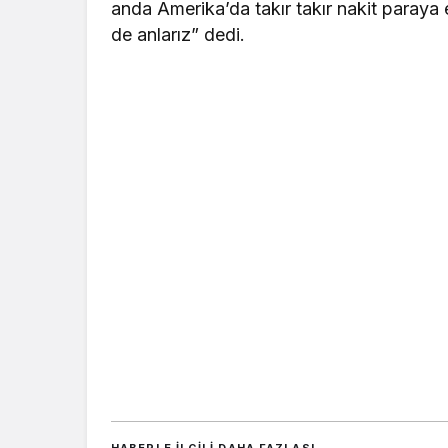
anda Amerika’da takır takır nakit paraya e
de anlarız” dedi.
HABERLE ILGILI DAHA FAZLASI