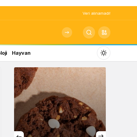
Veri alınamadı!
oji
Hayvan
Mod
değiştir
Gündüz Modu
Gündüz modunu seçin.
Gece Modu
Gece modunu seçin.