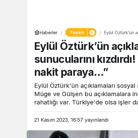
Yaşam
Yaşam
Haberler
Eylül Öztürk’ün a
Tam öl
nakit paraya…”
Eylül Öztürk’ün açıkl
pastane
Şekerpa
sunucularını kızdırdı!
nakit paraya…”
Eylül Öztürk'ün açıklamaları sosya
Müge ve Gülşen bu açıklamalara in
rahatlığı var. Türkiye'de olsa işler 
21 Kasım 2023, 16:57
yayınlandı