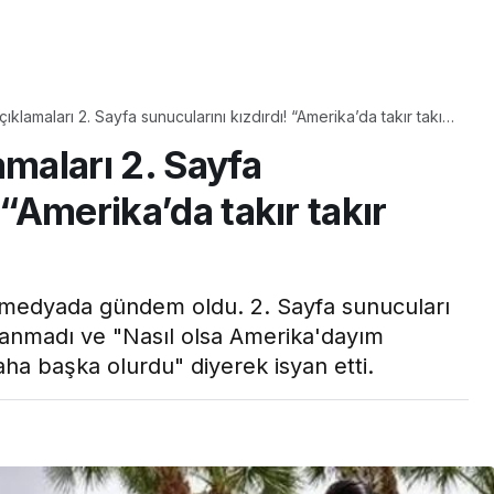
Yaşam
Çayın yanına çok
çıklamaları 2. Sayfa sunucularını kızdırdı! “Amerika’da takır takır
çüsüyle
yakışacak bir mucize
amaları 2. Sayfa
ye taş çıkartır:
Brownie tadında ısla
re tarifi
kurabiye tarifi…
 “Amerika’da takır takır
l medyada gündem oldu. 2. Sayfa sunucuları
anmadı ve "Nasıl olsa Amerika'dayım
daha başka olurdu" diyerek isyan etti.