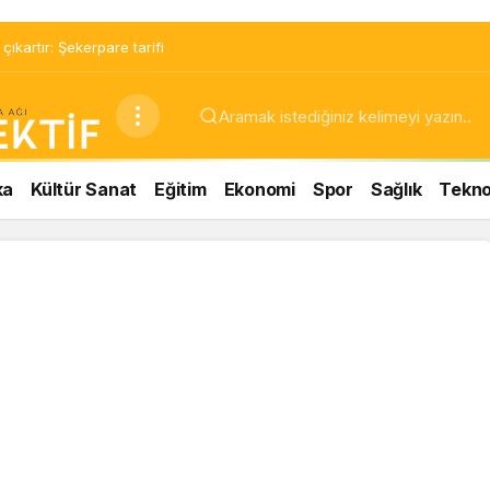
ıkartır: Şekerpare tarifi
ka
Kültür Sanat
Eğitim
Ekonomi
Spor
Sağlık
Teknol