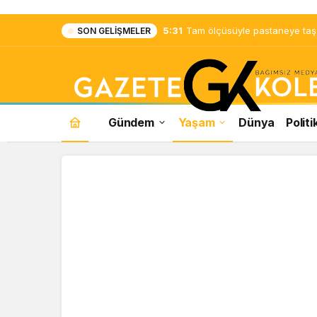
5:31
Tam ölçüsüyle pastaneye taş ç
SON GELIŞMELER
Gündem
Yaşam
Dünya
Politi