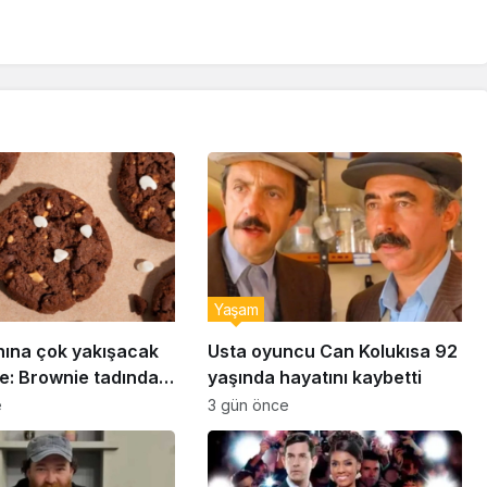
Yaşam
nına çok yakışacak
Usta oyuncu Can Kolukısa 92
e: Brownie tadında
yaşında hayatını kaybetti
abiye tarifi…
e
3 gün önce