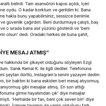
altı belirdi. Tam asansörün kapısı açıldı, içeri
yine oydu. O kadar korktum ve gerildim ki. Bana
ne hakla bunu yapabilirsiniz, sessizce benimle
ve güvenlik çağırdım. Beni durdurmaya çalıştı, baş
ve o sırada bana asıl yüzünü gösterdi ve ‘beni
in olsun’ dedi. Oradaki herkes de buna şahit,
İYE MESAJ ATMIŞ”
ı ve hakkında bir şikayet olduğunu söyleyen Ezgi
dum. Sanık Kemal K. ile ilgili dediler. Telefonuna
 beni şeytan dürttü, Instagram’a ismini yazayım dedim
im, bir baktım ki bana eskiden beri mesaj atıyormuş.
anıyormuş gibi mesajlar atmış. En son attığı
elefonuma girme hayatımdan çık’ diye mesajlar
mişti. ‘Herhalde bir fan, beni çok seven biri’ diye
döndü. İyimser tavrımın da yanlış olduğunu fark