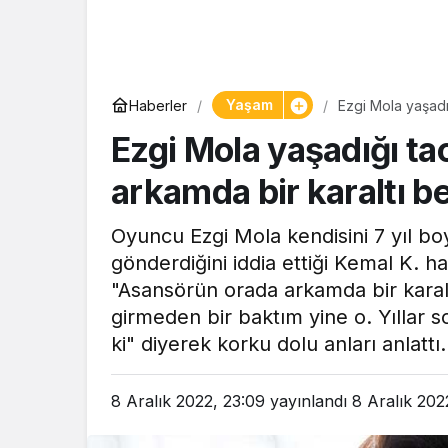
Yaşam
Yaşam
Haberler
Ezgi Mola yaşadığ
Tam ölçüs
yine o!
Ezgi Mola yaşadığı ta
pastaneye t
Şekerpare t
arkamda bir karaltı bel
Oyuncu Ezgi Mola kendisini 7 yıl bo
gönderdiğini iddia ettiği Kemal K. h
"Asansörün orada arkamda bir karaltı
girmeden bir baktım yine o. Yıllar 
ki" diyerek korku dolu anları anlattı.
8 Aralık 2022, 23:09
yayınlandı
8 Aralık 202