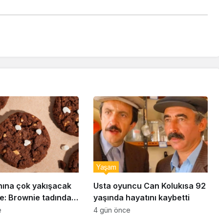
Yaşam
nına çok yakışacak
Usta oyuncu Can Kolukısa 92
e: Brownie tadında
yaşında hayatını kaybetti
abiye tarifi…
e
4 gün önce