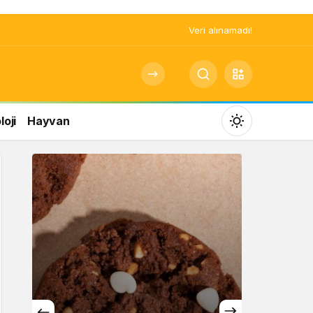
Veri alınamadı!
oji
Hayvan
Mod
değiştir
Gündüz Modu
Gündüz modunu seçin.
Gece Modu
Gece modunu seçin.