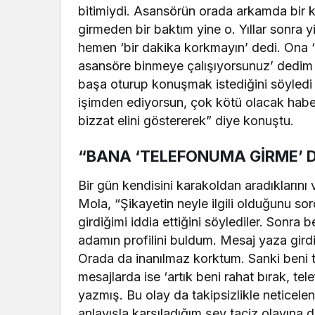
bitimiydi. Asansörün orada arkamda bir kar
girmeden bir baktım yine o. Yıllar sonra 
hemen ‘bir dakika korkmayın’ dedi. Ona ‘
asansöre binmeye çalışıyorsunuz’ dedim 
başa oturup konuşmak istediğini söyledi 
işimden ediyorsun, çok kötü olacak haber
bizzat elini göstererek” diye konuştu.
“BANA ‘TELEFONUMA GİRME’ D
Bir gün kendisini karakoldan aradıkların
Mola, “Şikayetin neyle ilgili olduğunu sor
girdiğimi iddia ettiğini söylediler. Sonra
adamın profilini buldum. Mesaj yaza gird
Orada da inanılmaz korktum. Sanki beni t
mesajlarda ise ‘artık beni rahat bırak, t
yazmış. Bu olay da takipsizlikle neticelen
anlayışla karşıladığım şey taciz olayına 