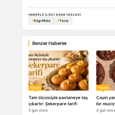
HABERLE ILGILI DAHA FAZLASI
#
Ezgi Mola
#
Taciz
Benzer Haberler
Yaşam
Yaşam
Tam ölçüsüyle pastaneye taş
Çayın ya
çıkartır: Şekerpare tarifi
bir muciz
ıslak kur
3 gün önce
4 gün önc