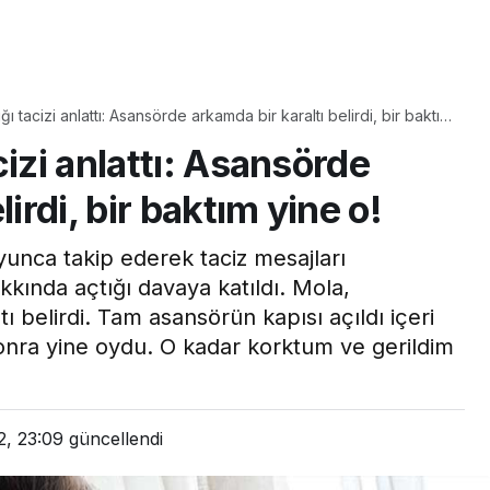
Yaşam
Çayın yanına çok
ı tacizi anlattı: Asansörde arkamda bir karaltı belirdi, bir baktım
üyle
yakışacak bir mucize:
cizi anlattı: Asansörde
aş çıkartır:
Brownie tadında ıslak
arifi
kurabiye tarifi…
irdi, bir baktım yine o!
yunca takip ederek taciz mesajları
akkında açtığı davaya katıldı. Mola,
 belirdi. Tam asansörün kapısı açıldı içeri
sonra yine oydu. O kadar korktum ve gerildim
2, 23:09
güncellendi