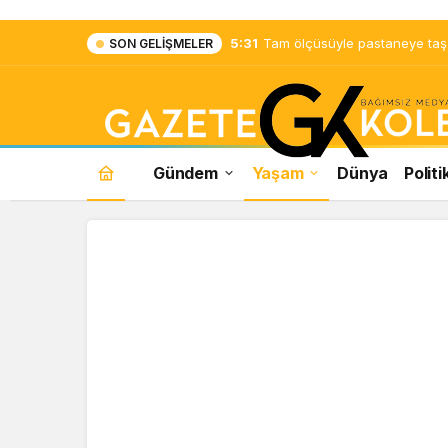
5:31
Tam ölçüsüyle pastaneye taş ç
SON GELIŞMELER
Gündem
Yaşam
Dünya
Politi