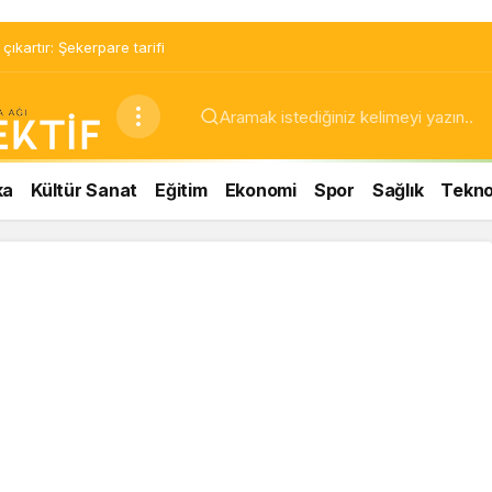
ıkartır: Şekerpare tarifi
ka
Kültür Sanat
Eğitim
Ekonomi
Spor
Sağlık
Teknol