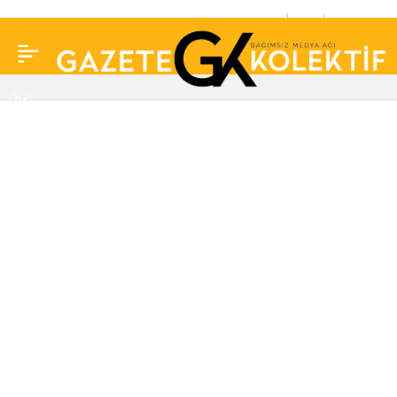
Mesut Yar, gazeteciliği
0
Paylaş
bıraktı! ‘Ayrılma nedenim
çoğunuzu şaşırtacak’
deyip yeni işini açıkladı