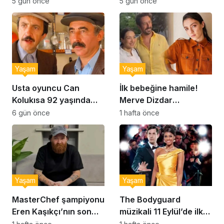
Şekerpare tarifi
Brownie tadında ıslak
5 gün önce
5 gün önce
kurabiye tarifi…
Yaşam
Yaşam
Usta oyuncu Can
İlk bebeğine hamile!
Kolukısa 92 yaşında
Merve Dizdar
hayatını kaybetti
sessizliğini bozdu: ‘İsim
6 gün önce
1 hafta önce
bulmak çok zor’
Yaşam
Yaşam
MasterChef şampiyonu
The Bodyguard
Eren Kaşıkçı’nın son
müzikali 11 Eylül’de ilk
anlarındaki kahreden
kez Türkiye’de