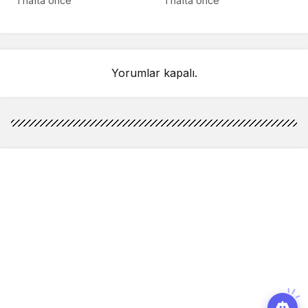
1 hafta önce
1 hafta önce
detay ortaya çıktı
sahnelenecek
Yorumlar kapalı.