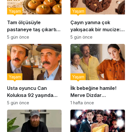
Yaşam
Yaşam
Tam ölçüsüyle
Çayın yanına çok
pastaneye taş çıkartır:
yakışacak bir mucize:
Şekerpare tarifi
Brownie tadında ıslak
5 gün önce
5 gün önce
kurabiye tarifi…
Yaşam
Yaşam
Usta oyuncu Can
İlk bebeğine hamile!
Kolukısa 92 yaşında
Merve Dizdar
hayatını kaybetti
sessizliğini bozdu: ‘İsim
5 gün önce
1 hafta önce
bulmak çok zor’