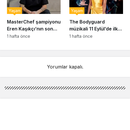
Yaşam
Yaşam
MasterChef şampiyonu
The Bodyguard
Eren Kaşıkçı’nın son
müzikali 11 Eylül’de ilk
anlarındaki kahreden
kez Türkiye’de
1 hafta önce
1 hafta önce
detay ortaya çıktı
sahnelenecek
Yorumlar kapalı.