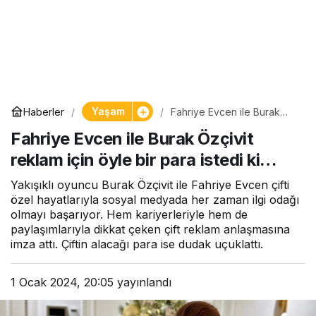
Yaşam
Haberler
Fahriye Evcen ile Burak
Özçivit reklam için öyle bir
Fahriye Evcen ile Burak Özçivit
para istedi ki…
reklam için öyle bir para istedi ki…
Yakışıklı oyuncu Burak Özçivit ile Fahriye Evcen çifti
özel hayatlarıyla sosyal medyada her zaman ilgi odağı
olmayı başarıyor. Hem kariyerleriyle hem de
paylaşımlarıyla dikkat çeken çift reklam anlaşmasına
imza attı. Çiftin alacağı para ise dudak uçuklattı.
1 Ocak 2024, 20:05
yayınlandı