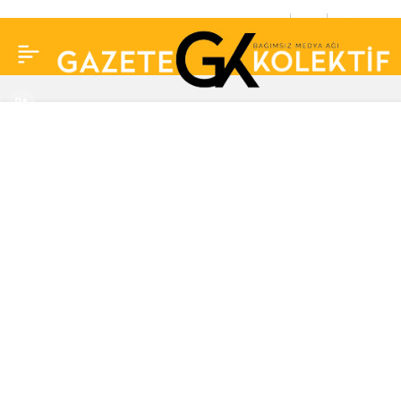
Serveti ve Adnan Oktar
0
Paylaş
iddiaları sonrası…
Cüneyt Özdemir sordu
Acun Ilıcalı cevap verdi!
‘AK Parti’ye oy verdim’