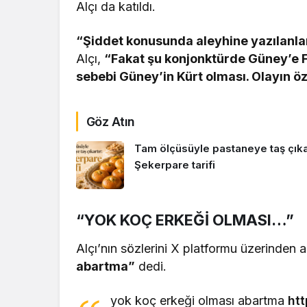
Alçı da katıldı.
“Şiddet konusunda aleyhine yazılanlar
Alçı,
“Fakat şu konjonktürde Güney’e 
sebebi Güney’in Kürt olması. Olayın ö
Göz Atın
Tam ölçüsüyle pastaneye taş çıkar
Şekerpare tarifi
“YOK KOÇ ERKEĞİ OLMASI…”
Alçı’nın sözlerini X platformu üzerinden a
abartma”
dedi.
yok koç erkeği olması abartma
ht