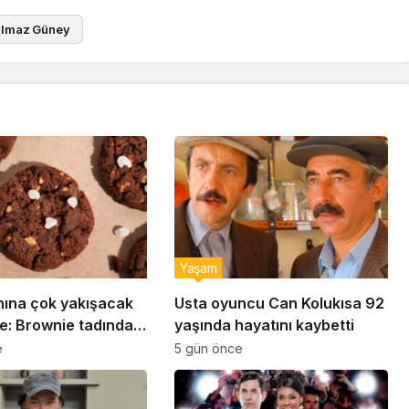
ılmaz Güney
Yaşam
nına çok yakışacak
Usta oyuncu Can Kolukısa 92
e: Brownie tadında
yaşında hayatını kaybetti
abiye tarifi…
e
5 gün önce