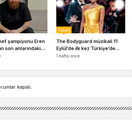
Yaşam
ef şampiyonu Eren
The Bodyguard müzikali 11
ın son anlarındaki
Eylül’de ilk kez Türkiye’de
detay ortaya çıktı
sahnelenecek
e
1 hafta önce
rumlar kapalı.