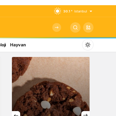
30.1 °
Istanbul
oji
Hayvan
Mod
değiştir
Gündüz Modu
Gündüz modunu seçin.
Gece Modu
Gece modunu seçin.