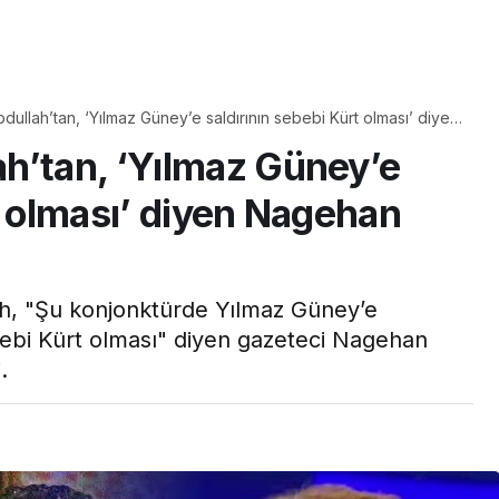
Yaşam
ullah’tan, ‘Yılmaz Güney’e saldırının sebebi Kürt olması’ diyen
Tam ölçüsüyle
yanıt
h’tan, ‘Yılmaz Güney’e
pastaneye taş çıkartır:
Şekerpare tarifi
t olması’ diyen Nagehan
h, "Şu konjonktürde Yılmaz Güney’e
ebi Kürt olması" diyen gazeteci Nagehan
.