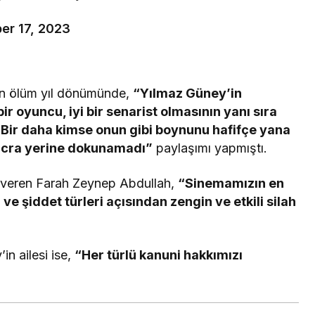
er 17, 2023
n ölüm yıl dönümünde,
“Yılmaz Güney’in
bir oyuncu, iyi bir senarist olmasının yanı sıra
 Bir daha kimse onun gibi boynunu hafifçe yana
 ücra yerine dokunamadı”
paylaşımı yapmıştı.
 veren Farah Zeynep Abdullah,
“Sinemamızın en
ve şiddet türleri açısından zengin ve etkili silah
.
in ailesi ise,
“Her türlü kanuni hakkımızı