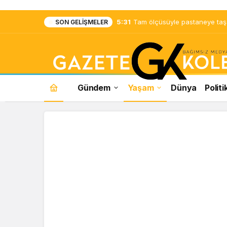
5:31
Tam ölçüsüyle pastaneye taş ç
SON GELIŞMELER
Gündem
Yaşam
Dünya
Politi