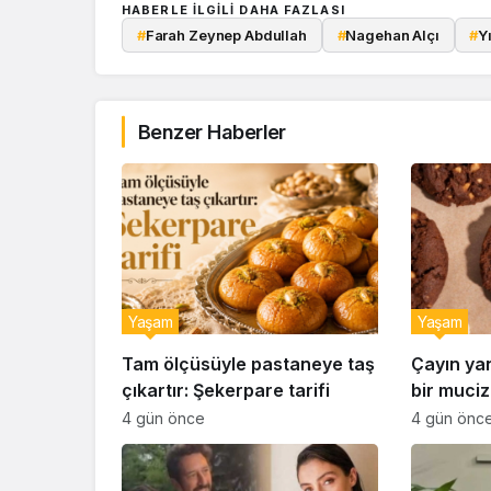
HABERLE ILGILI DAHA FAZLASI
#
Farah Zeynep Abdullah
#
Nagehan Alçı
#
Y
Benzer Haberler
Yaşam
Yaşam
Tam ölçüsüyle pastaneye taş
Çayın ya
çıkartır: Şekerpare tarifi
bir muciz
ıslak kur
4 gün önce
4 gün önc