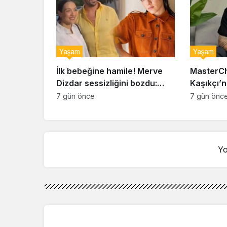
Yaşam
Yaşam
İlk bebeğine hamile! Merve
MasterCh
Dizdar sessizliğini bozdu:
Kaşıkçı’n
‘İsim bulmak çok zor’
kahreden 
7 gün önce
7 gün önc
Yo