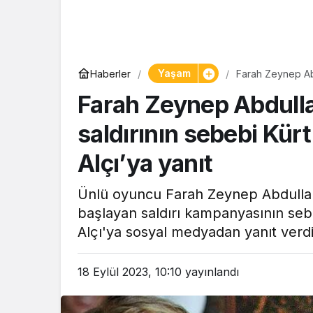
Yaşam
Haberler
Farah Zeynep Abd
Nagehan Alçı’ya 
Farah Zeynep Abdulla
saldırının sebebi Kür
Alçı’ya yanıt
Ünlü oyuncu Farah Zeynep Abdulla
başlayan saldırı kampanyasının seb
Alçı'ya sosyal medyadan yanıt verdi
18 Eylül 2023, 10:10
yayınlandı