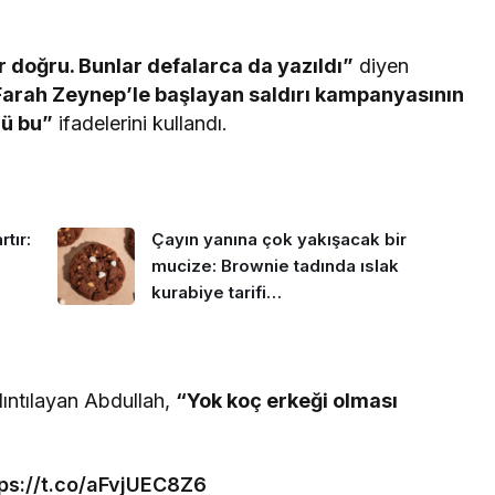
 doğru. Bunlar defalarca da yazıldı”
diyen
Farah Zeynep’le başlayan saldırı kampanyasının
zü bu”
ifadelerini kullandı.
tır:
Çayın yanına çok yakışacak bir
mucize: Brownie tadında ıslak
kurabiye tarifi…
lıntılayan Abdullah,
“Yok koç erkeği olması
tps://t.co/aFvjUEC8Z6