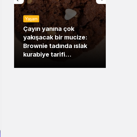
Sistem Modu
Yaşam
Sistem modunu seçin.
Günde
Çayın yanına çok
yakışacak bir mucize:
Mansu
Brownie tadında ıslak
dikka
kurabiye tarifi…
çıkışı