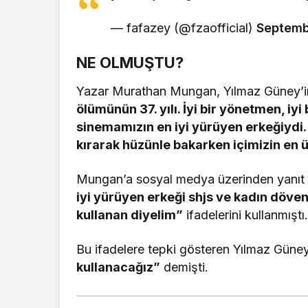
— fafazey (@fzaofficial)
Septemb
NE OLMUŞTU?
Yazar Murathan Mungan, Yılmaz Güney’i
ölümünün 37. yılı. İyi bir yönetmen, iyi 
sinemamızın en iyi yürüyen erkeğiydi.
kırarak hüzünle bakarken içimizin en
Mungan’a sosyal medya üzerinden yanıt
iyi yürüyen erkeği shjs ve kadın döven 
kullanan diyelim”
ifadelerini kullanmıştı
Bu ifadelere tepki gösteren Yılmaz Güney’
kullanacağız”
demişti.