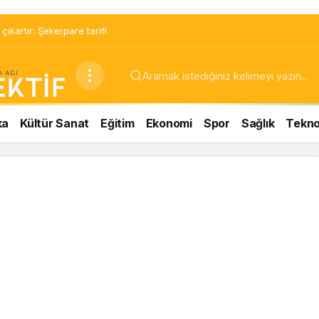
ıkartır: Şekerpare tarifi
ka
Kültür Sanat
Eğitim
Ekonomi
Spor
Sağlık
Teknol