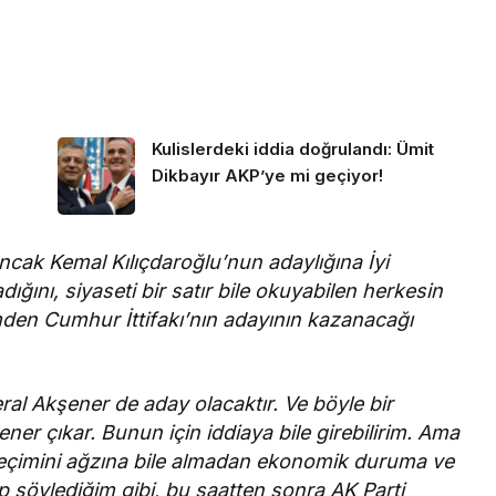
Kulislerdeki iddia doğrulandı: Ümit
Dikbayır AKP’ye mi geçiyor!
 Ancak Kemal Kılıçdaroğlu’nun adaylığına İyi
ını, siyaseti bir satır bile okuyabilen herkesin
imden Cumhur İttifakı’nın adayının kazanacağı
ral Akşener de aday olacaktır. Ve böyle bir
ner çıkar. Bunun için iddiaya bile girebilirim. Ama
 seçimini ağzına bile almadan ekonomik duruma ve
 söylediğim gibi, bu saatten sonra AK Parti