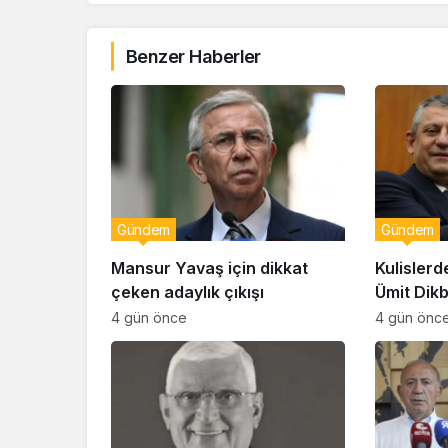
Benzer Haberler
Gündem
Gündem
Mansur Yavaş için dikkat
Kulislerd
çeken adaylık çıkışı
Ümit Dik
geçiyor!
4 gün önce
4 gün önc