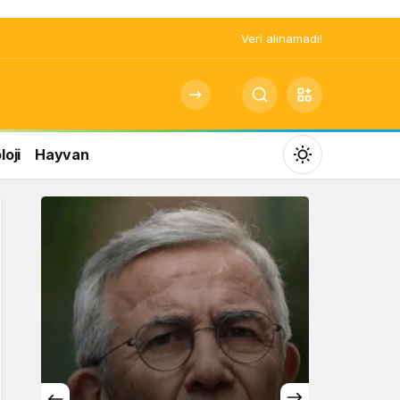
Veri alınamadı!
oji
Hayvan
Mod
değiştir
Gündüz Modu
Gündüz modunu seçin.
Gece Modu
Gece modunu seçin.