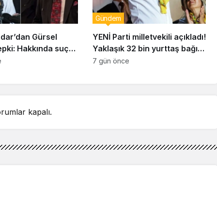
Gündem
dar’dan Gürsel
YENİ Parti milletvekili açıkladı!
epki: Hakkında suç
Yaklaşık 32 bin yurttaş bağış
unda bulunacağım
yaptı: Ne kadar toplandı?
e
7 gün önce
rumlar kapalı.