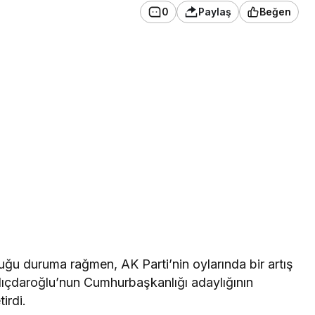
0
Paylaş
Beğen
duğu duruma rağmen, AK Parti’nin oylarında bir artış
lıçdaroğlu’nun Cumhurbaşkanlığı adaylığının
irdi.