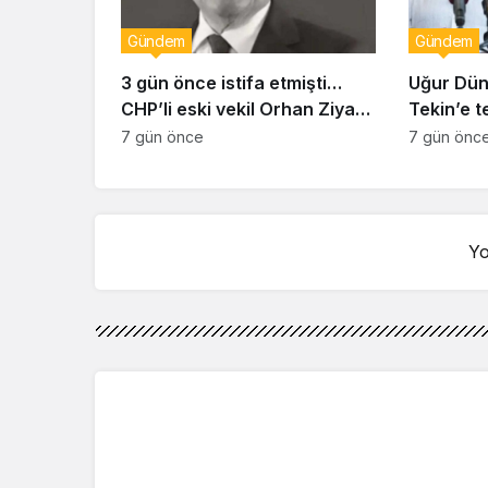
Gündem
Gündem
3 gün önce istifa etmişti…
Uğur Dün
CHP’li eski vekil Orhan Ziya
Tekin’e t
Diren hayatını kaybetti!
duyurus
7 gün önce
7 gün önc
Yo