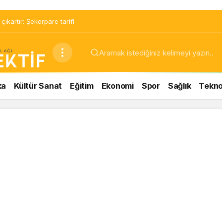
ir mucize: Brownie tadında ıslak kurabiye tarifi…
ka
Kültür Sanat
Eğitim
Ekonomi
Spor
Sağlık
Teknol