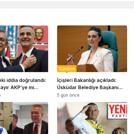
Gündem
eki iddia doğrulandı:
İçişleri Bakanlığı açıkladı:
bayır AKP’ye mi
Üsküdar Belediye Başkanı
Sinem Dedetaş görevden
e
5 gün önce
uzaklaştırıldı