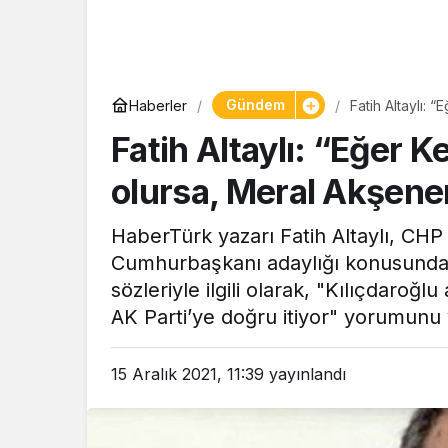
Yaşam
Gündem
Haberler
Fatih Altaylı:
Tam ölçüs
olacaktır”
Fatih Altaylı: “Eğer K
pastaneye t
Şekerpare t
olursa, Meral Akşener
HaberTürk yazarı Fatih Altaylı, CH
Cumhurbaşkanı adaylığı konusunda 
sözleriyle ilgili olarak, "Kılıçdaro
AK Parti’ye doğru itiyor" yorumunu
15 Aralık 2021, 11:39
yayınlandı