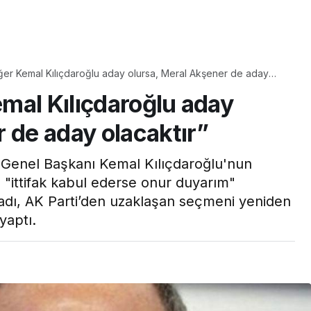
Yaşam
Çayın yanına çok
 “Eğer Kemal Kılıçdaroğlu aday olursa, Meral Akşener de aday
üyle
yakışacak bir mucize:
emal Kılıçdaroğlu aday
aş çıkartır:
Brownie tadında ıslak
arifi
kurabiye tarifi…
 de aday olacaktır”
P Genel Başkanı Kemal Kılıçdaroğlu'nun
"ittifak kabul ederse onur duyarım"
ğlu adı, AK Parti’den uzaklaşan seçmeni yeniden
 yaptı.