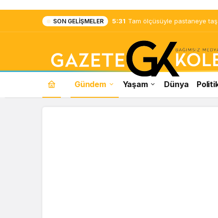
5:25
Çayın yanına çok yakışacak b
SON GELIŞMELER
Gündem
Yaşam
Dünya
Politi