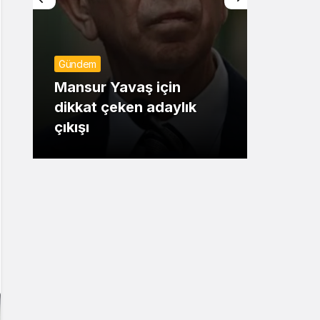
Sistem Modu
Günde
Sistem modunu seçin.
Gündem
Kulisl
Mansur Yavaş için
doğru
dikkat çeken adaylık
Dikba
çıkışı
geçiy