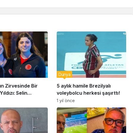
Dünya
n Zirvesinde Bir
5 aylık hamile Brezilyalı
ıldızı: Selin
voleybolcu herkesi şaşırttı!
ç
1 yıl önce