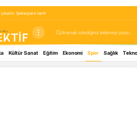
ıkartır: Şekerpare tarifi
ka
Kültür Sanat
Eğitim
Ekonomi
Spor
Sağlık
Teknol