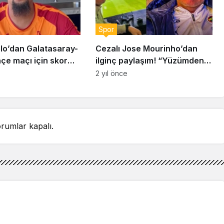
Spor
elo’dan Galatasaray-
Cezalı Jose Mourinho’dan
çe maçı için skor
ilginç paylaşım! “Yüzümden
 “Derbi zor geçecek
de anlaşılacağı üzere çok
2 yıl önce
eğlendim”
rumlar kapalı.