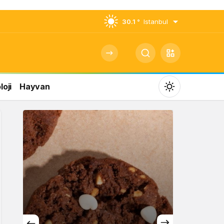
30.1 °
Istanbul
oji
Hayvan
Mod
değiştir
Gündüz Modu
Gündüz modunu seçin.
Gece Modu
Gece modunu seçin.