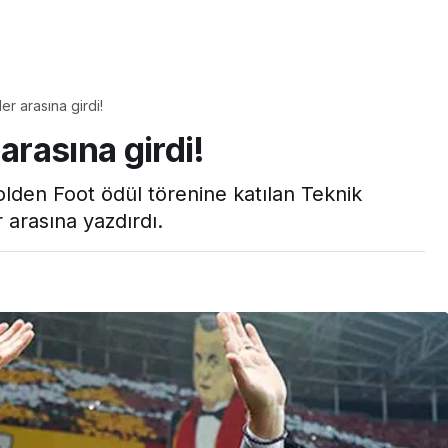
Yaşam
Çayın yanına çok
er arasına girdi!
üyle
yakışacak bir mucize:
arasına girdi!
aş çıkartır:
Brownie tadında ıslak
arifi
kurabiye tarifi…
lden Foot ödül törenine katılan Teknik
 arasına yazdırdı.