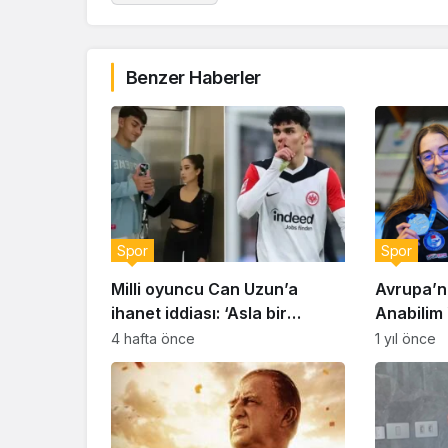
Benzer Haberler
Spor
Spor
Milli oyuncu Can Uzun’a
Avrupa’nı
ihanet iddiası: ‘Asla bir
Anabilim Y
erkeğe bağımlı olmayın’
Hürmeri
4 hafta önce
1 yıl önce