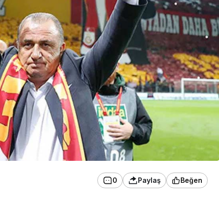
0
Paylaş
Beğen