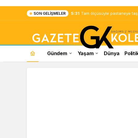
5:31
Tam ölçüsüyle pastaneye taş ç
SON GELIŞMELER
Gündem
Yaşam
Dünya
Politi