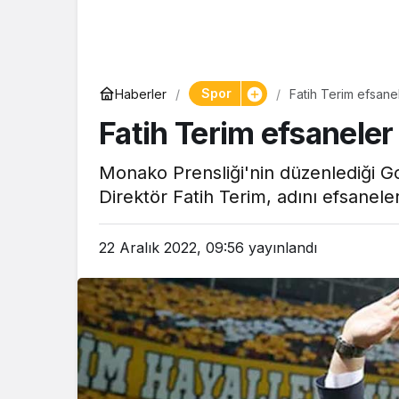
Yaşam
Spor
Haberler
Fatih Terim efsanel
Tam ölçüs
Fatih Terim efsaneler 
pastaneye t
Şekerpare t
Monako Prensliği'nin düzenlediği Go
Direktör Fatih Terim, adını efsaneler
22 Aralık 2022, 09:56
yayınlandı