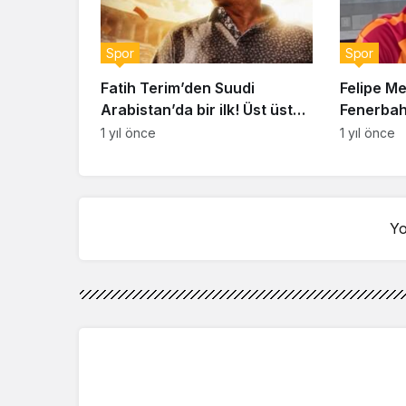
Spor
Spor
Fatih Terim’den Suudi
Felipe M
Arabistan’da bir ilk! Üst üste
Fenerbah
iki maçını…
tahmini:
1 yıl önce
1 yıl önce
ama…”
Yo