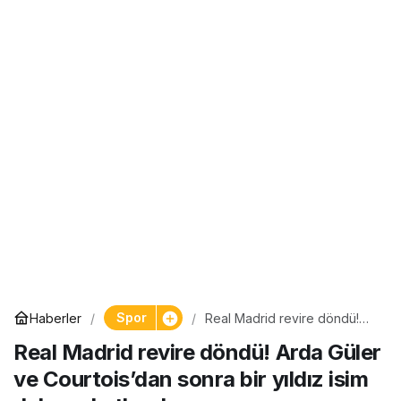
Spor
Haberler
Real Madrid revire döndü!
Arda Güler ve Courtois’dan
Real Madrid revire döndü! Arda Güler
sonra bir yıldız isim daha
sakatlandı…
ve Courtois’dan sonra bir yıldız isim