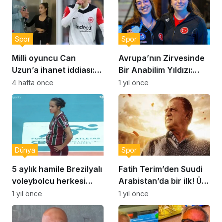
Spor
Spor
Milli oyuncu Can
Avrupa’nın Zirvesinde
Uzun’a ihanet iddiası:
Bir Anabilim Yıldızı:
‘Asla bir erkeğe bağımlı
Selin Hürmeriç
4 hafta önce
1 yıl önce
olmayın’
Dünya
Spor
5 aylık hamile Brezilyalı
Fatih Terim’den Suudi
voleybolcu herkesi
Arabistan’da bir ilk! Üst
şaşırttı!
üste iki maçını…
1 yıl önce
1 yıl önce