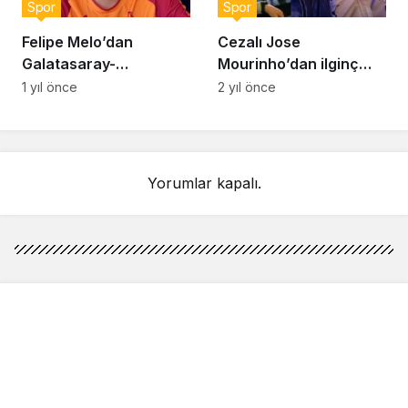
Spor
Spor
Felipe Melo’dan
Cezalı Jose
Galatasaray-
Mourinho’dan ilginç
Fenerbahçe maçı için
paylaşım! “Yüzümden
1 yıl önce
2 yıl önce
skor tahmini: “Derbi
de anlaşılacağı üzere
zor geçecek ama…”
çok eğlendim”
Yorumlar kapalı.