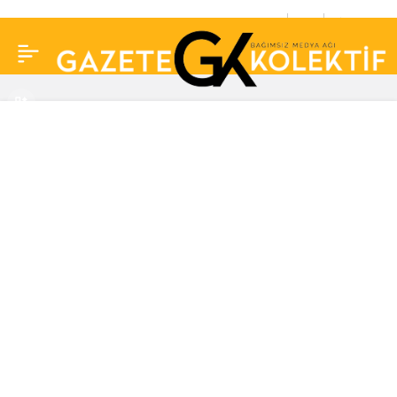
Real Madrid revire
0
Paylaş
döndü! Arda Güler ve
Courtois’dan sonra bir
yıldız isim daha
sakatlandı…