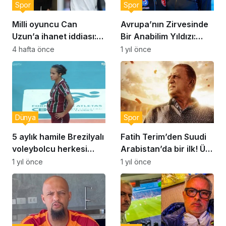
Spor
Spor
Milli oyuncu Can
Avrupa’nın Zirvesinde
Uzun’a ihanet iddiası:
Bir Anabilim Yıldızı:
‘Asla bir erkeğe bağımlı
Selin Hürmeriç
4 hafta önce
1 yıl önce
olmayın’
Dünya
Spor
5 aylık hamile Brezilyalı
Fatih Terim’den Suudi
voleybolcu herkesi
Arabistan’da bir ilk! Üst
şaşırttı!
üste iki maçını…
1 yıl önce
1 yıl önce