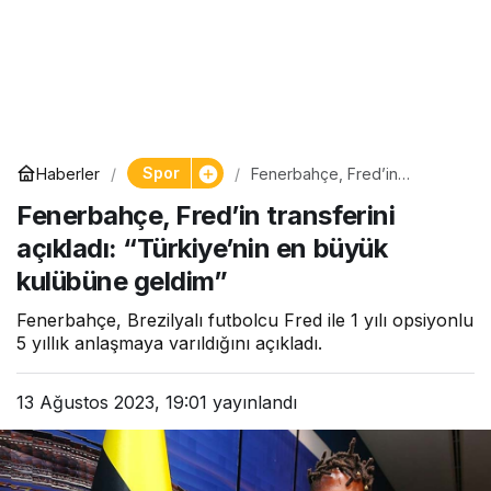
Spor
Haberler
Fenerbahçe, Fred’in
transferini açıkladı:
Fenerbahçe, Fred’in transferini
“Türkiye’nin en büyük
kulübüne geldim”
açıkladı: “Türkiye’nin en büyük
kulübüne geldim”
Fenerbahçe, Brezilyalı futbolcu Fred ile 1 yılı opsiyonlu
5 yıllık anlaşmaya varıldığını açıkladı.
13 Ağustos 2023, 19:01
yayınlandı