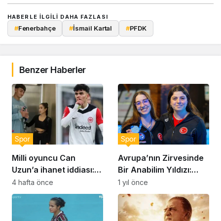
HABERLE ILGILI DAHA FAZLASI
#
Fenerbahçe
#
İsmail Kartal
#
PFDK
Benzer Haberler
Spor
Spor
Milli oyuncu Can
Avrupa’nın Zirvesinde
Uzun’a ihanet iddiası:
Bir Anabilim Yıldızı:
‘Asla bir erkeğe bağımlı
Selin Hürmeriç
4 hafta önce
1 yıl önce
olmayın’