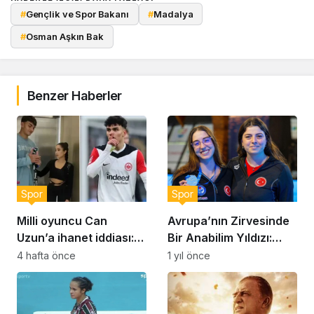
#
Gençlik ve Spor Bakanı
#
Madalya
#
Osman Aşkın Bak
Benzer Haberler
Spor
Spor
Milli oyuncu Can
Avrupa’nın Zirvesinde
Uzun’a ihanet iddiası:
Bir Anabilim Yıldızı:
‘Asla bir erkeğe bağımlı
Selin Hürmeriç
4 hafta önce
1 yıl önce
olmayın’