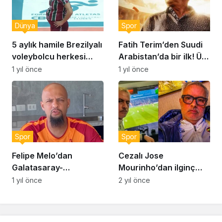
Dünya
Spor
5 aylık hamile Brezilyalı
Fatih Terim’den Suudi
voleybolcu herkesi
Arabistan’da bir ilk! Üst
şaşırttı!
üste iki maçını…
1 yıl önce
1 yıl önce
Spor
Spor
Felipe Melo’dan
Cezalı Jose
Galatasaray-
Mourinho’dan ilginç
Fenerbahçe maçı için
paylaşım! “Yüzümden
1 yıl önce
2 yıl önce
skor tahmini: “Derbi
de anlaşılacağı üzere
zor geçecek ama…”
çok eğlendim”