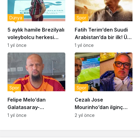
Dünya
Spor
5 aylık hamile Brezilyalı
Fatih Terim’den Suudi
voleybolcu herkesi
Arabistan’da bir ilk! Üst
şaşırttı!
üste iki maçını…
1 yıl önce
1 yıl önce
Spor
Spor
Felipe Melo’dan
Cezalı Jose
Galatasaray-
Mourinho’dan ilginç
Fenerbahçe maçı için
paylaşım! “Yüzümden
1 yıl önce
2 yıl önce
skor tahmini: “Derbi
de anlaşılacağı üzere
zor geçecek ama…”
çok eğlendim”