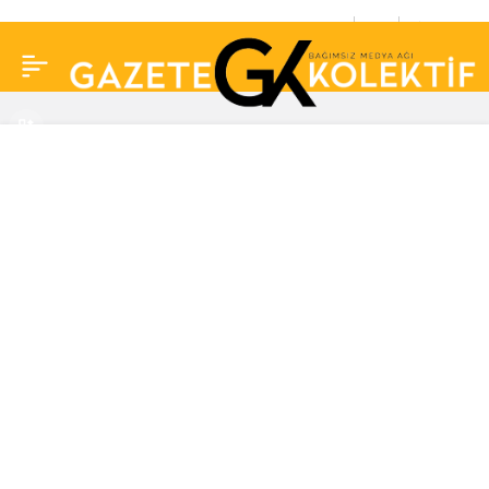
Bakan Bak: Uluslararası
0
Paylaş
müsabakalarda 6 bin
231 madalya elde ettik