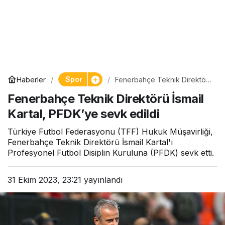
Spor
Haberler
Fenerbahçe Teknik Direktörü
İsmail Kartal, PFDK’ye sevk
Fenerbahçe Teknik Direktörü İsmail
edildi
Kartal, PFDK’ye sevk edildi
Türkiye Futbol Federasyonu (TFF) Hukuk Müşavirliği,
Fenerbahçe Teknik Direktörü İsmail Kartal'ı
Profesyonel Futbol Disiplin Kuruluna (PFDK) sevk etti.
31 Ekim 2023, 23:21
yayınlandı