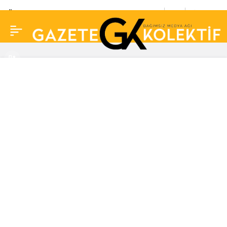
Ünlü şarkıcı Gökhan
0
Paylaş
Özen’den hayranlarını
korkutan açıklama:
‘Temas kurmam
yasak…’