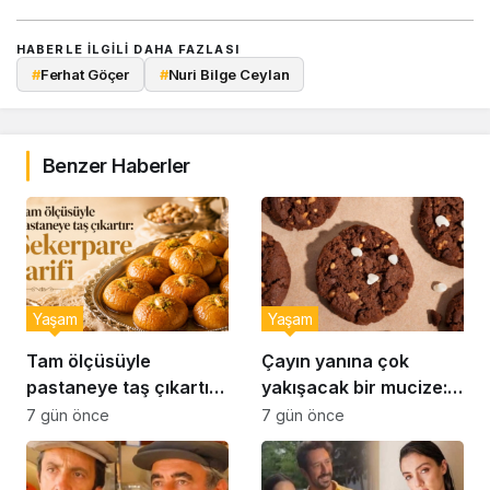
HABERLE ILGILI DAHA FAZLASI
#
Ferhat Göçer
#
Nuri Bilge Ceylan
Benzer Haberler
Yaşam
Yaşam
Tam ölçüsüyle
Çayın yanına çok
pastaneye taş çıkartır:
yakışacak bir mucize:
Şekerpare tarifi
Brownie tadında ıslak
7 gün önce
7 gün önce
kurabiye tarifi…