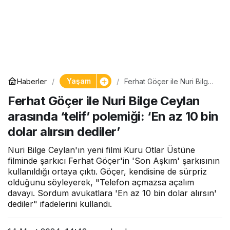
Yaşam
Haberler
Ferhat Göçer ile Nuri Bilge
Ceylan arasında ‘telif’
Ferhat Göçer ile Nuri Bilge Ceylan
polemiği: ‘En az 10 bin
dolar alırsın dediler’
arasında ‘telif’ polemiği: ‘En az 10 bin
dolar alırsın dediler’
Nuri Bilge Ceylan'ın yeni filmi Kuru Otlar Üstüne
filminde şarkıcı Ferhat Göçer'in 'Son Aşkım' şarkısının
kullanıldığı ortaya çıktı. Göçer, kendisine de sürpriz
olduğunu söyleyerek, "Telefon açmazsa açalım
davayı. Sordum avukatlara 'En az 10 bin dolar alırsın'
dediler" ifadelerini kullandı.