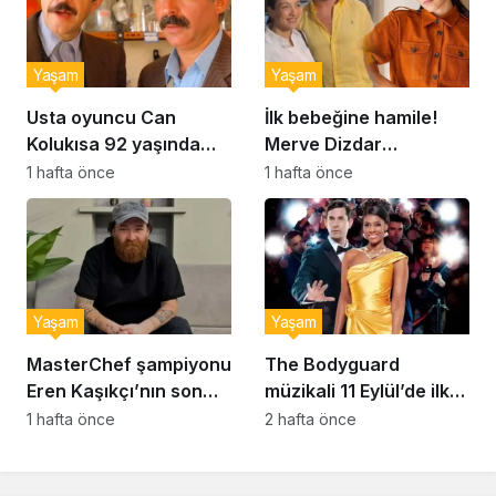
Yaşam
Yaşam
Usta oyuncu Can
İlk bebeğine hamile!
Kolukısa 92 yaşında
Merve Dizdar
hayatını kaybetti
sessizliğini bozdu: ‘İsim
1 hafta önce
1 hafta önce
bulmak çok zor’
Yaşam
Yaşam
MasterChef şampiyonu
The Bodyguard
Eren Kaşıkçı’nın son
müzikali 11 Eylül’de ilk
anlarındaki kahreden
kez Türkiye’de
1 hafta önce
2 hafta önce
detay ortaya çıktı
sahnelenecek