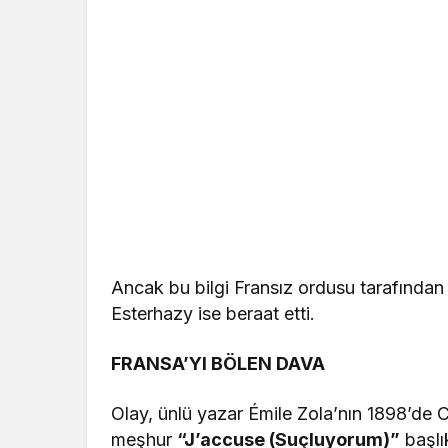
Ancak bu bilgi Fransız ordusu tarafından b
Esterhazy ise beraat etti.
FRANSA’YI BÖLEN DAVA
Olay, ünlü yazar Émile Zola’nın 1898’de 
meşhur
“J’accuse (Suçluyorum)”
başlı