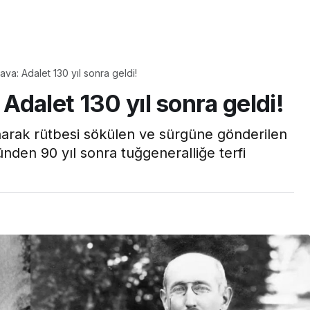
Yaşam
Çayın yanına çok
ava: Adalet 130 yıl sonra geldi!
üyle
yakışacak bir mucize:
 Adalet 130 yıl sonra geldi!
aş çıkartır:
Brownie tadında ıslak
arifi
kurabiye tarifi…
narak rütbesi sökülen ve sürgüne gönderilen
den 90 yıl sonra tuğgeneralliğe terfi