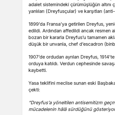
adalet sistemindeki çürümüşlüğün altını ç
yanlıları (Dreyfusçular) ve karşıtları (ant
1899’da Fransa’ya getirilen Dreyfus, yen
edildi. Ardından affedildi ancak resmen a
bozan bir kararla Dreyfus’u tamamen ak
düşük bir unvanla, chef d’escadron (binba
1907’de ordudan ayrılan Dreyfus, 1914’te
orduya katıldı. Verdun cephesinde savaşa
kaybetti.
Yasa teklifini meclise sunan eski Başbak
çekti:
“Dreyfus’a yöneltilen antisemitizm geçmi
mücadelenin hâlâ sürdüğünü gösteriyor