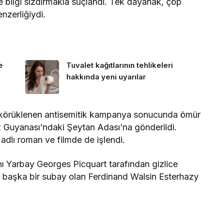
 bilgi sızdırmakla suçlandı. Tek dayanak, çöp
nzerliğiydi.
e
Tuvalet kağıtlarının tehlikeleri
hakkında yeni uyarılar
 körüklenen antisemitik kampanya sonucunda ömür
ız Guyanası’ndaki Şeytan Adası’na gönderildi.
adlı roman ve filmde de işlendi.
ı Yarbay Georges Picquart tarafından gizlice
un başka bir subay olan Ferdinand Walsin Esterhazy