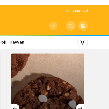
Veri alınamadı!
oji
Hayvan
Mod
değiştir
Gündüz Modu
Gündüz modunu seçin.
Gece Modu
Gece modunu seçin.