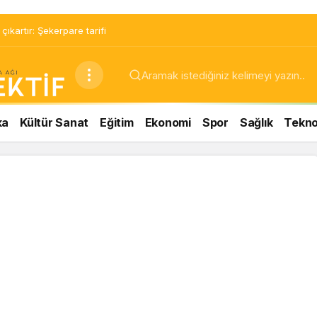
ıkartır: Şekerpare tarifi
ka
Kültür Sanat
Eğitim
Ekonomi
Spor
Sağlık
Teknol