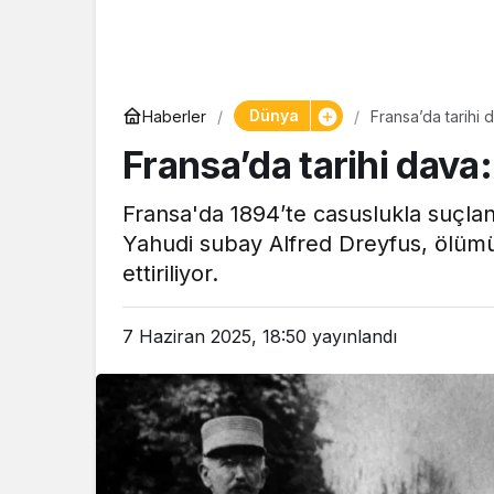
Yaşam
Dünya
Haberler
Fransa’da tarihi d
Tam ölçüs
Fransa’da tarihi dava:
pastaneye t
Şekerpare t
Fransa'da 1894’te casuslukla suçla
Yahudi subay Alfred Dreyfus, ölümün
ettiriliyor.
7 Haziran 2025, 18:50
yayınlandı