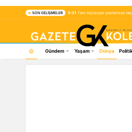
5:31
Tam ölçüsüyle pastaneye taş ç
SON GELIŞMELER
Gündem
Yaşam
Dünya
Politi