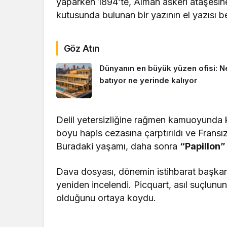
yaparken 1894’te, Alman askeri ataşesine
kutusunda bulunan bir yazının el yazısı be
Göz Atın
Dünyanın en büyük yüzen ofisi: N
batıyor ne yerinde kalıyor
Delil yetersizliğine rağmen kamuoyunda
boyu hapis cezasına çarptırıldı ve Frans
Buradaki yaşamı, daha sonra
“Papillon”
Dava dosyası, dönemin istihbarat başkan
yeniden incelendi. Picquart, asıl suçlun
olduğunu ortaya koydu.