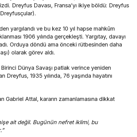
izdi. Dreyfus Davası, Fransa’yı ikiye böldü: Dreyfus
i-Dreyfusçular).
iden yargılandı ve bu kez 10 yıl hapse mahkûm
klanması 1906 yılında gerçekleşti. Yargıtay, davayı
ladı. Orduya döndü ama önceki rütbesinden daha
şı) olarak görev aldı.
 Birinci Dünya Savaşı patlak verince yeniden
n Dreyfus, 1935 yılında, 76 yaşında hayatını
an Gabriel Attal, kararın zamanlamasına dikkat
şe ait değil. Bugünün nefret iklimi, bu
.”