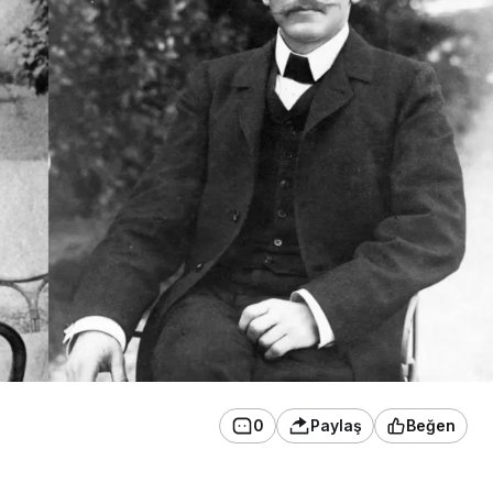
0
Paylaş
Beğen