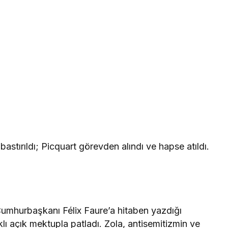
astırıldı; Picquart görevden alındı ve hapse atıldı.
Cumhurbaşkanı Félix Faure’a hitaben yazdığı
klı açık mektupla patladı. Zola, antisemitizmin ve