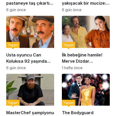
pastaneye taş çıkartır:
yakışacak bir mucize:
Şekerpare tarifi
Brownie tadında ıslak
6 gün önce
6 gün önce
kurabiye tarifi…
Yaşam
Yaşam
Usta oyuncu Can
İlk bebeğine hamile!
Kolukısa 92 yaşında
Merve Dizdar
hayatını kaybetti
sessizliğini bozdu: ‘İsim
6 gün önce
1 hafta önce
bulmak çok zor’
Yaşam
Yaşam
MasterChef şampiyonu
The Bodyguard