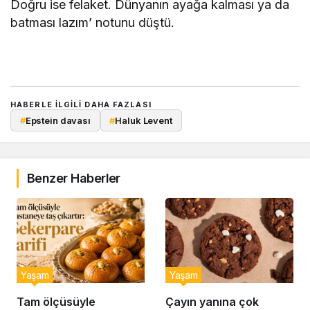
Doğru ise felaket. Dünyanın ayağa kalması ya da
batması lazım’ notunu düştü.
HABERLE ILGILI DAHA FAZLASI
#
Epstein davası
#
Haluk Levent
Benzer Haberler
Yaşam
Yaşam
Tam ölçüsüyle
Çayın yanına çok