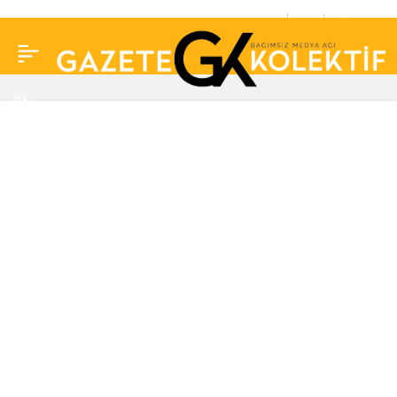
Hadise’den Kızılcık
0
Paylaş
Şerbeti’ne eleştiri…
“Kızmasınlar ama” deyip
ekledi: Rahatsız etti