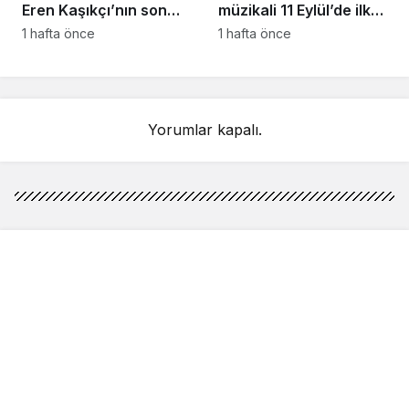
Eren Kaşıkçı’nın son
müzikali 11 Eylül’de ilk
anlarındaki kahreden
kez Türkiye’de
1 hafta önce
1 hafta önce
detay ortaya çıktı
sahnelenecek
Yorumlar kapalı.