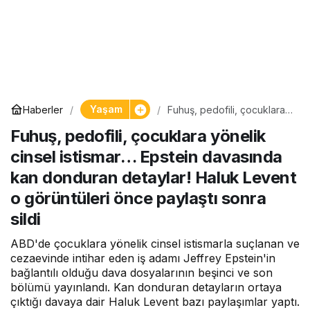
Yaşam
Haberler
Fuhuş, pedofili, çocuklara
yönelik cinsel istismar…
Fuhuş, pedofili, çocuklara yönelik
Epstein davasında kan
donduran detaylar! Haluk
cinsel istismar… Epstein davasında
Levent o görüntüleri önce
paylaştı sonra sildi
kan donduran detaylar! Haluk Levent
o görüntüleri önce paylaştı sonra
sildi
ABD'de çocuklara yönelik cinsel istismarla suçlanan ve
cezaevinde intihar eden iş adamı Jeffrey Epstein'in
bağlantılı olduğu dava dosyalarının beşinci ve son
bölümü yayınlandı. Kan donduran detayların ortaya
çıktığı davaya dair Haluk Levent bazı paylaşımlar yaptı.