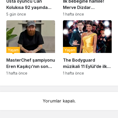
Usta oyuncu Can
İlk bebeğine hamile!
Kolukısa 92 yaşında
Merve Dizdar
hayatını kaybetti
sessizliğini bozdu: ‘İsim
5 gün önce
1 hafta önce
bulmak çok zor’
Yaşam
Yaşam
MasterChef şampiyonu
The Bodyguard
Eren Kaşıkçı’nın son
müzikali 11 Eylül’de ilk
anlarındaki kahreden
kez Türkiye’de
1 hafta önce
1 hafta önce
detay ortaya çıktı
sahnelenecek
Yorumlar kapalı.