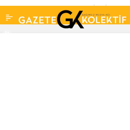
Canan Karatay mucize
0
Paylaş
şifayı paylaştı! “Bunu
yiyen 95 yaşına kadar
yaşar”