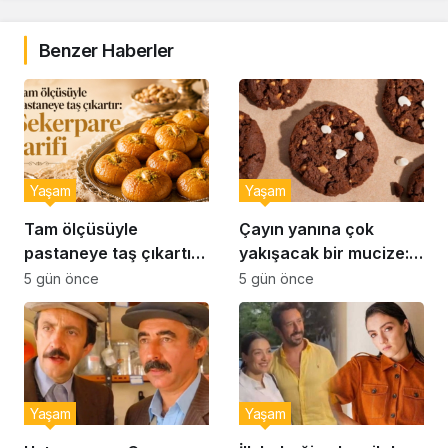
Benzer Haberler
Yaşam
Yaşam
Tam ölçüsüyle
Çayın yanına çok
pastaneye taş çıkartır:
yakışacak bir mucize:
Şekerpare tarifi
Brownie tadında ıslak
5 gün önce
5 gün önce
kurabiye tarifi…
Yaşam
Yaşam