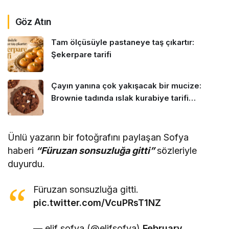
Göz Atın
Tam ölçüsüyle pastaneye taş çıkartır:
Şekerpare tarifi
Çayın yanına çok yakışacak bir mucize:
Brownie tadında ıslak kurabiye tarifi…
Ünlü yazarın bir fotoğrafını paylaşan Sofya
haberi
“Füruzan sonsuzluğa gitti”
sözleriyle
duyurdu.
Füruzan sonsuzluğa gitti.
pic.twitter.com/VcuPRsT1NZ
— elif sofya (@elifsofya)
February