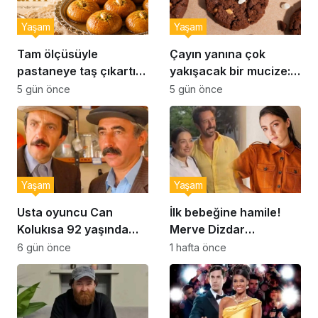
Yaşam
Yaşam
Tam ölçüsüyle
Çayın yanına çok
pastaneye taş çıkartır:
yakışacak bir mucize:
Şekerpare tarifi
Brownie tadında ıslak
5 gün önce
5 gün önce
kurabiye tarifi…
Yaşam
Yaşam
Usta oyuncu Can
İlk bebeğine hamile!
Kolukısa 92 yaşında
Merve Dizdar
hayatını kaybetti
sessizliğini bozdu: ‘İsim
6 gün önce
1 hafta önce
bulmak çok zor’