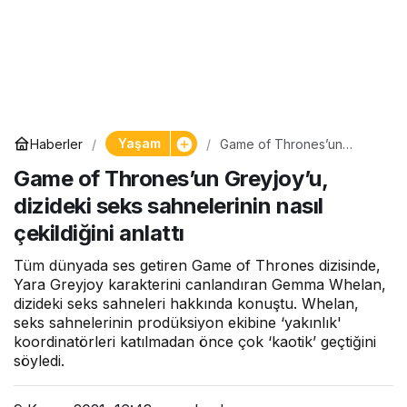
Yaşam
Haberler
Game of Thrones’un
Greyjoy’u, dizideki seks
Game of Thrones’un Greyjoy’u,
sahnelerinin nasıl
çekildiğini anlattı
dizideki seks sahnelerinin nasıl
çekildiğini anlattı
Tüm dünyada ses getiren Game of Thrones dizisinde,
Yara Greyjoy karakterini canlandıran Gemma Whelan,
dizideki seks sahneleri hakkında konuştu. Whelan,
seks sahnelerinin prodüksiyon ekibine ‘yakınlık'
koordinatörleri katılmadan önce çok ‘kaotik’ geçtiğini
söyledi.