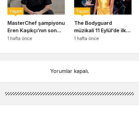
Yaşam
Yaşam
MasterChef şampiyonu
The Bodyguard
Eren Kaşıkçı’nın son
müzikali 11 Eylül’de ilk
anlarındaki kahreden
kez Türkiye’de
1 hafta önce
1 hafta önce
detay ortaya çıktı
sahnelenecek
Yorumlar kapalı.