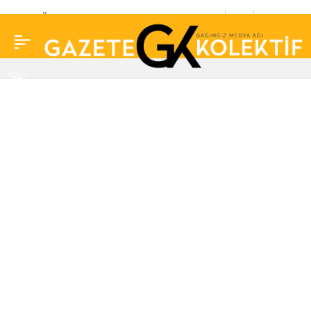
Bilge Öztürk ile Daren
0
Paylaş
Gerede Erkaya ilk kez el
ele!